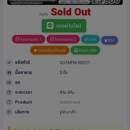
Sold Out
เริ่มต้น
จองผ่านไลน์
โปรแกรมย่อ 1
โปรแกรมย่อ 2
Link
PDF
รายละเอียดทั้งหมด
Share LINE
รหัสทัวร์
: GO1MFM-NX021
มื้ออาหาร
: 5 มื้อ
รถ
ระยะเวลา
: 4วัน 3คืน
Product
: Go365Travel
เส้นทาง
:
จูไห่
มาเก๊า