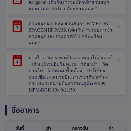
2
Kingdom (เต็มวัน) *รวมบัตรเข้าสวนสนุก
และรวมค่ารถไป-กลับพร้อมคณะ*
DAY
สวนสนุกฉางหลง สวนสนุก CHIMELONG
3
SPACESHIP PARK (เต็มวัน) *รวมบัตรเข้า
สวนสนุกและรวมค่ารถไป-กลับพร้อม
คณะ*
DAY
มาเก๊า – วิหารเซนต์ปอล – เซนาโด้สแควร์
4
– เจ้าแม่กวนอิมริมทะเล – วัดอาม่า – วัด
กวนไท – ร้านขนมพื้นเมือง – ปารีเซียน –
เวเนเชียน – สนามบินนานาชาติมาเก๊า –
กรุงเทพฯ (สนามบินสุวรรณภูมิ) (NX992
MFM-BKK 19:40-21:50)
มื้ออาหาร
วันที่
เช้า
กลางวัน
ค่ำ