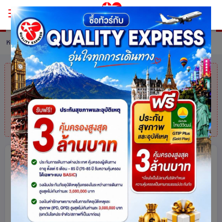
หน้าหลัก
ทัวร์ China
รายละเอียดทัวร์
คุณมาช้าไปแล้ว
สินค้าหมดแล้วค่ะ
แต่ไม่
ต้องห่วง! สอบถามสินค้าคล้ายกันได้ที่
โทร.
025113000
มาเก๊า จูไห่ 2 สวนสนุกชิมลอง Ocean
Kingdom x Spaceship Park 4 วัน 3
คืน โดยสายการบิน Air Macau (NX)
จีน
มาเก๊า
740
share