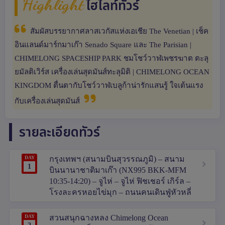
Highlight
ไฮไลท์ทัวร์
สัมผัสบรรยากาศลาสเวกัสแห่งเอเชีย The Venetian | เช็ค
อินแลนด์มาร์กมาเก๊า Senado Square และ The Parisian |
CHIMELONG SPACESHIP PARK ชมโชว์วาฬเพชรฆาต ตะลุ
ยมัลติเวิร์ส เครื่องเล่นสุดมันส์ทะลุมิติ | CHIMELONG OCEAN
KINGDOM ตื่นตากับโชว์วาฬเบลูก้าน่ารักแสนรู้ ใจเต้นแรง
กับเครื่องเล่นสุดมันส์
รายละเอียดทัวร์
DAY
กรุงเทพฯ (สนามบินสุวรรณภูมิ) – สนาม
1
บินนานาชาติมาเก๊า (NX995 BKK-MFM
10:35-14:20) – จูไห่ – จูไห่ ฟิชเชอร์ เกิร์ล –
โรงละครหอยไข่มุก – ถนนคนเดินฟู่หัวหลี่
DAY
สวนสนุกฉางหลง Chimelong Ocean