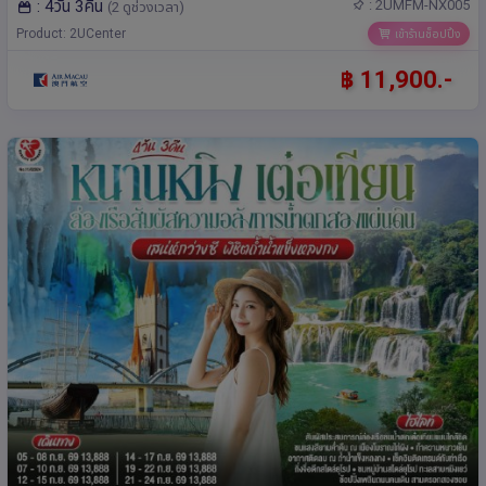
: 4วัน 3คืน
: 2UMFM-NX005
(2 ดูช่วงเวลา)
Product: 2UCenter
เข้าร้านช็อปปิ้ง
฿ 11,900.-