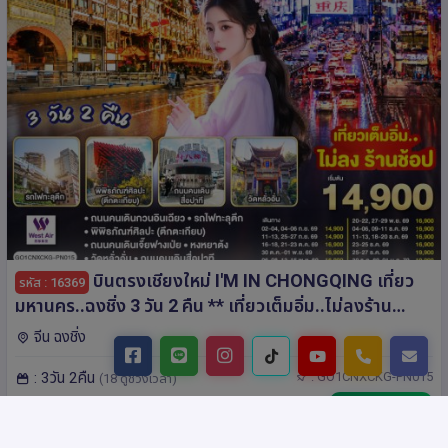
บินตรงเชียงใหม่ I'M IN CHONGQING เที่ยว
รหัส : 16369
มหานคร..ฉงชิ่ง 3 วัน 2 คืน ** เที่ยวเต็มอิ่ม..ไม่ลงร้าน
ช้อป** โดยสายการบิน West Air (PN)
จีน ฉงชิ่ง
: 3วัน 2คืน
: GO1CNXCKG-PN015
(18 ดูช่วงเวลา)
Product: Go365Travel
ไม่เข้าร้านช็อปปิ้ง
฿ 14,900.-