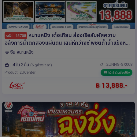
หนานหนิง เต๋อเทียน ล่องเรือสัมผัสความ
รหัส : 15708
อลังการน้ำตกสองแผ่นดิน เสน่ห์กว่างซี พิชิตถ้ำน้ำแข็งหลง
กง 4 วัน 3 คืน โดยสายการบิน Guangxi Beibu Gulf
จีน หนานหนิง
Airlines (GX)
: 4วัน 3คืน
: 2UNNG-GX008
(6 ดูช่วงเวลา)
Product: 2UCenter
ไม่เข้าร้านช็อปปิ้ง
฿ 13,888.-