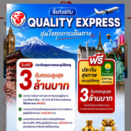
TOUR China
ทัวร์ จีน
กวางโจว
กุ้ยหยาง
กุ้ยหลิน
คัชการ์
คุนหมิง
จางเจียเจี้ย
จางเย่
จิ่วจ้ายโกว
จู้ไป่
จูไห่
เจิ้งโจว
ฉงชิ่ง
ฉางชา
ฉางชุน
เฉิงตู
ชิงเต่า
แชงกรี-ลา
ซัวเถา
ซินเจียง
ซีหนิง