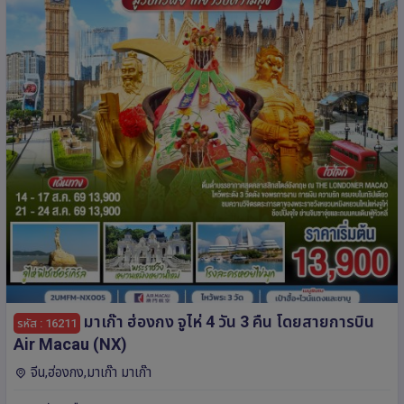
มาเก๊า ฮ่องกง จูไห่ 4 วัน 3 คืน โดยสายการบิน
รหัส : 16211
Air Macau (NX)
จีน,ฮ่องกง,มาเก๊า มาเก๊า