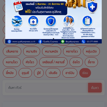
ซีอาน
ซูโจว
เซินเจิ้น
เซี่ยงไฮ้
เซียะเหมิน
ตานตง
ต้าหลี่
ต้าเหลียน
เต้าเฉิง-ย่าติง
ทิเบต
เบอร์จิน
ปักกิ่ง
มณฑลกุ้ยโจว
มองโกเลียใน
เยียนไถ
ลั่วหยาง
ลี่เจียง
เวยไห่
เส้นทางสายไหม
เสิ่นหยาง
หนานจิง
หนานหนิง
หยางโจว
หยุ่นเฉิง
หลานโจว
หังโจว
เหยียนจี๋ / หยานจี๋
อัลไต
อี๋ชาง
อี๋หนิง
อุรุมชี
อู๋ซี
เอินซือ
ฮาร์บิน
ซ่อน
ค้นหา