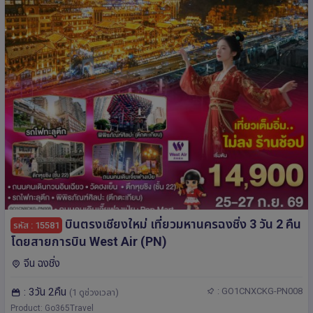
บินตรงเชียงใหม่ เที่ยวมหานครฉงชิ่ง 3 วัน 2 คืน
รหัส : 15581
โดยสายการบิน West Air (PN)
จีน ฉงชิ่ง
: 3วัน 2คืน
: GO1CNXCKG-PN008
(1 ดูช่วงเวลา)
Product: Go365Travel