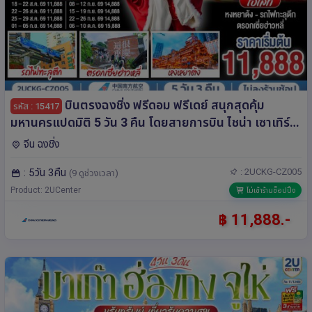
บินตรงฉงชิ่ง ฟรีดอม ฟรีเดย์ สนุกสุดคุ้ม
รหัส : 15417
มหานครแปดมิติ 5 วัน 3 คืน โดยสายการบิน ไชน่า เซาเทิร์น
(CZ)
จีน ฉงชิ่ง
: 5วัน 3คืน
: 2UCKG-CZ005
(9 ดูช่วงเวลา)
Product: 2UCenter
ไม่เข้าร้านช็อปปิ้ง
฿ 11,888.-