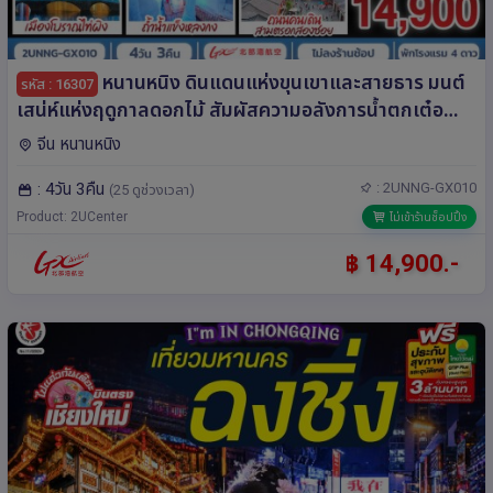
หนานหนิง ดินแดนแห่งขุนเขาและสายธาร มนต์
รหัส : 16307
เสน่ห์แห่งฤดูกาลดอกไม้ สัมผัสความอลังการน้ำตกเต๋อ
เทียน 4 วัน 3 คืน โดยสายการบิน Guangxi Beibu Gulf
จีน หนานหนิง
Airlines (GX)
: 4วัน 3คืน
: 2UNNG-GX010
(25 ดูช่วงเวลา)
Product: 2UCenter
ไม่เข้าร้านช็อปปิ้ง
฿ 14,900.-