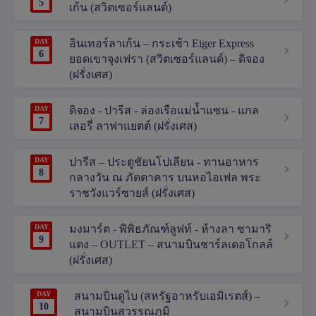
5
เก้น (สวิตเซอร์แลนด์)
DAY
อินเทอร์ลาเก้น – กระเช้า Eiger Express
6
ยอดเขาจุงเฟรา (สวิตเซอร์แลนด์) – ดิจอง
(ฝรั่งเศส)
DAY
ดิจอง - ปารีส - ล่องเรือแม่น้ำแซน - แกล
7
เลอรี่ ลาฟาแยตต์ (ฝรั่งเศส)
DAY
ปารีส – ประตูชัยนโปเลียน - ทานอาหาร
8
กลางวัน ณ ภัตตาคาร บนหอไอเฟล พระ
ราชวังแวร์ซายส์ (ฝรั่งเศส)
DAY
มงมาร์ต - พิพิธภัณฑ์ลูฟท์ - ห้างลา ซามาริ
9
แตง – OUTLET – สนามบินชาร์ลเดอโกลล์
(ฝรั่งเศส)
DAY
สนามบินดูไบ (สหรัฐอาหรับเอมิเรตส์) –
10
สนามบินสุวรรณภูมิ