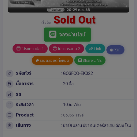
Sold Out
เริ่มต้น
จองผ่านไลน์
โปรแกรมย่อ 1
โปรแกรมย่อ 2
Link
PDF
รายละเอียดทั้งหมด
Share LINE
รหัสทัวร์
: GO3FCO-EK022
มื้ออาหาร
: 20 มื้อ
รถ
ระยะเวลา
: 10วัน 7คืน
Product
: Go365Travel
เส้นทาง
:
ปารีส
มิลาน
ปิซา
อินเตอร์ลาเคน
ดีฌง
โรม