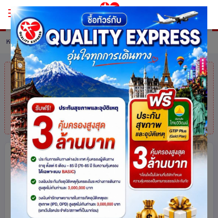
หน้าหลัก
ทัวร์ Switzerland
รายละเอียดทัวร์
คุณมาช้าไปแล้ว
สินค้าหมดแล้วค่ะ
แต่ไม่
ต้องห่วง! สอบถามสินค้าคล้ายกันได้ที่
โทร.
025113000
ALPS AND ARTS อิตาลี – สวิตเซอร์
แลนด์ – ฝรั่งเศส 10 วัน 7 คืน โดยสาย
การบิน EMIRATES (EK)
สวิตเซอร์แลนด์
ฝรั่งเศส
อิตาลี
ยุโรป