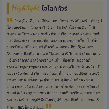
Highlight
ไฮไลท์ทัวร์
โรม (อิตาลี )– วาติกัน – มหาวิหารเซนต์ปีเตอร์ – ถ่ายรูป
โคลอสเซี่ยม – น้ำพุเทรวี่- ปิซ่า -จัตุรัสกัมโป เดย์ มีราโกลี -
ชมหอเอนปิซ่า - ฟลอเรนซ์ - ถ่ายรูปวิหารของเมืองฟลอเรนซ์
– เวนิสเมสเทร่ - เกาะเวนิส -ชมสะพานถอนหายใจ - โบสถ์ซา
นมาร์โค - เวนิสเมสเทร่ (อิตาลี) – มิลาน (อิตาลี) –มมหา
วิหารแห่งเมืองมิลาน - ชอปปิงแกลเลอรี วิคเตอร์ เอ็มมานูเอล
- อินเทอร์ลาเก้น (สวิตเซอร์แลนด์)–เมืองกรินเดอวาลด์ -
กระเช้า Eiger Express ยอดเขาจุงเฟรา (สวิตเซอร์แลนด์) – ดิ
จอง (ฝรั่งเศส)- ปารีส - ล่องเรือแม่น้ำแซน - ชอปปิงแกลเลอรี่
ลาฟาแยตต์ (ฝรั่งเศส)– ถ่ายรูปประตูชัยนโปเลียน - ทาน
อาหารกลางวัน ณ ภัตตาคาร บนหอไอเฟล - พระราชวังแวร์
ซายส์ (ฝรั่งเศส)มงมาร์ต -ขึ้นรถรางชมวิวปารีส - ถ่ายรูปวิหา
รสเกรเกอร์ - ถ่ายรูปพิพิธภัณฑ์ลูฟท์ - ชอปปิงห้างลา ซามาริ
แตง – ชอปปิง OUTLET