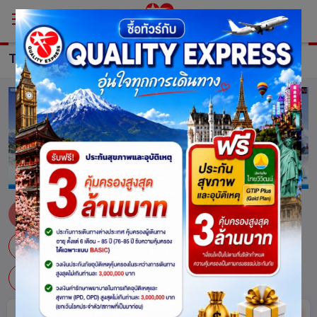
TOUR Switzerland
ทัวร์ สวิตเซอร์แลนด์
กรุยแยร์
เจนีวา
ซียง
ซูก
ซูริค
เซอร์แมท
เบิร์น
มองเทรอซ์
ลูกาโน
ลูเซิร์น
อินเตอร์ลาเคน
ซ่อน