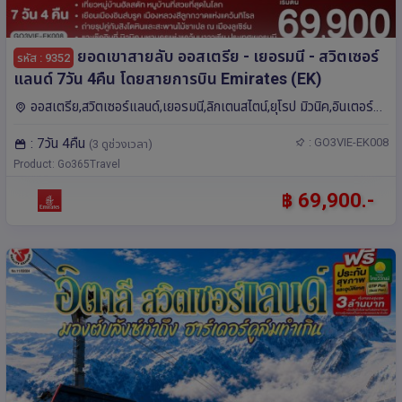
ยอดเขาสายลับ ออสเตรีย - เยอรมนี - สวิตเซอร์
รหัส : 9352
แลนด์ 7วัน 4คืน โดยสายการบิน Emirates (EK)
ออสเตรีย,สวิตเซอร์แลนด์,เยอรมนี,ลิกเตนสไตน์,ยุโรป มิวนิค,อินเตอร์ลา
เคน,ซูริค,อินส์บรุค,ลูเซิร์น,เบิร์น,เวียนนา,ซูก,วาดุซ
: 7วัน 4คืน
: GO3VIE-EK008
(3 ดูช่วงเวลา)
Product: Go365Travel
฿ 69,900.-