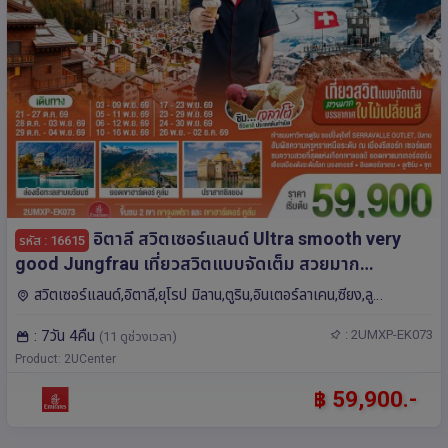
อิตาลี สวิตเซอร์แลนด์ Ultra smooth very
รหัส : 16615
good Jungfrau เที่ยวสวิตแบบจัดเต็ม สวยมาก
บรรยากาศใบไม้เปลี่ยนสี ชิมไอติมเจลาโต้ที่อิตาลีประเทศ
สวิตเซอร์แลนด์,อิตาลี,ยุโรป มิลาน,ตูริน,อินเตอร์ลาเคน,ซียง,ลู
ต้นกำเนิด 7 วัน 4 คืน โดยสายการบิน EMIRATES (EK)
เซิร์น,เบิร์น,ซูก,มองเทรอซ์
: 7วัน 4คืน
: 2UMXP-EK073
(11 ดูช่วงเวลา)
Product: 2UCenter
฿ 59,900.-