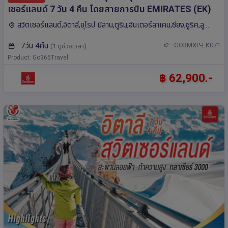
เซอร์แลนด์ 7 วัน 4 คืน โดยสายการบิน EMIRATES (EK)
สวิตเซอร์แลนด์,อิตาลี,ยุโรป มิลาน,ตูริน,อินเตอร์ลาเคน,ซียง,ซูริค,ลู
เซิร์น,เบิร์น,โคโม,ซูก,มองเทรอซ์
: 7วัน 4คืน
: GO3MXP-EK071
(1 ดูช่วงเวลา)
Product: Go365Travel
฿ 62,900.-