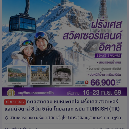
ทิตลิสติดลม ชมหิมะติดใจ ฝรั่งเศส สวิตเซอร์
รหัส : 16417
แลนด์ อิตาลี 8 วัน 5 คืน โดยสายการบิน TURKISH (TK)
สวิตเซอร์แลนด์,ฝรั่งเศส,อิตาลี,ยุโรป ปารีส,มิลาน,อินเตอร์ลาเคน,ซูริค,ลู
เซิร์น,ดีฌง,เบิร์น,ซูก