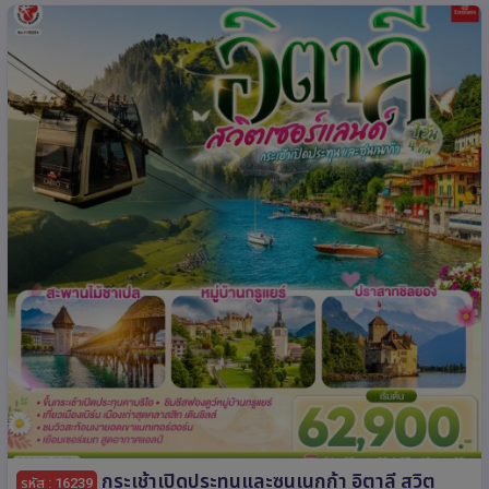
กระเช้าเปิดประทุนและซุนเนกก้า อิตาลี สวิต
รหัส : 16239