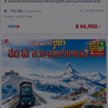
ออสเตรีย,สวิตเซอร์แลนด์,สาธารณรัฐเชก,เยอรมนี,ลิกเตนสไตน์,สโลวา
เกีย,ยุโรป มิวนิค,ซูริค,บราติสลาวา,ปราก,ลูเซิร์น,เวียนนา,เซสกี ครุ
: 7วัน 4คืน
: GO3VIE-TK001
(1 ดูช่วงเวลา)
มลอฟ,ซูก,วาดุซ
Product: Go365Travel
฿ 66,900.-