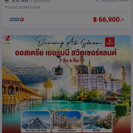
: 8วัน 5คืน
: GO3CDG-TK004
(1 ดูช่วงเวลา)
Product: Go365Travel
฿ 66,900.-