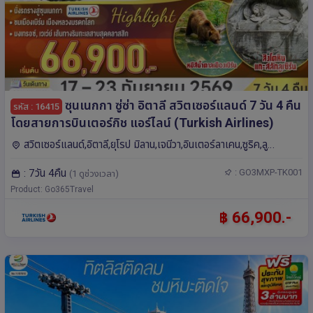
ซุนเนกกา ซู่ซ่า อิตาลี สวิตเซอร์แลนด์ 7 วัน 4 คืน
รหัส : 16415
โดยสายการบินเตอร์กิช แอร์ไลน์ (Turkish Airlines)
สวิตเซอร์แลนด์,อิตาลี,ยุโรป มิลาน,เจนีวา,อินเตอร์ลาเคน,ซูริค,ลู
เซิร์น,เบิร์น,เซอร์แมท,ซูก,มองเทรอซ์
: 7วัน 4คืน
: GO3MXP-TK001
(1 ดูช่วงเวลา)
Product: Go365Travel
฿ 66,900.-