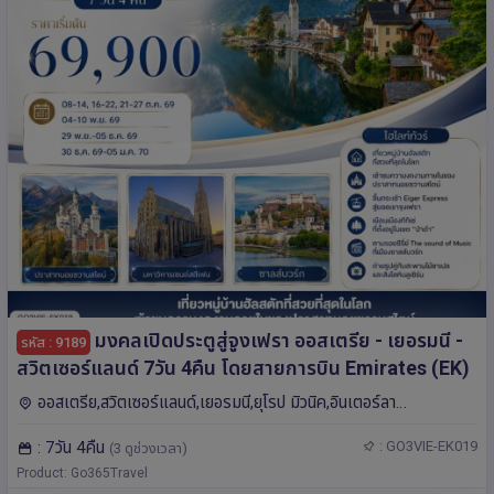
มงคลเปิดประตูสู่จูงเฟรา ออสเตรีย - เยอรมนี -
รหัส : 9189
สวิตเซอร์แลนด์ 7วัน 4คืน โดยสายการบิน Emirates (EK)
ออสเตรีย,สวิตเซอร์แลนด์,เยอรมนี,ยุโรป มิวนิค,อินเตอร์ลา
เคน,ซูริค,ซาลซ์บูร์ก,ลูเซิร์น,เวียนนา,ซูก
: 7วัน 4คืน
: GO3VIE-EK019
(3 ดูช่วงเวลา)
Product: Go365Travel