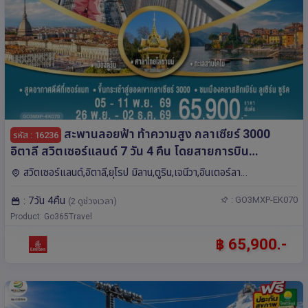
สะพานลอยฟ้า ท้าความสูง กลาเซียร์ 3000
รหัส : 16236
อิตาลี สวิตเซอร์แลนด์ 7 วัน 4 คืน โดยสายการบิน
EMIRATES (EK)
สวิตเซอร์แลนด์,อิตาลี,ยุโรป มิลาน,ตูริน,เจนีวา,อินเตอร์ลา
เคน,ซียง,ซูริค,ลูเซิร์น,เบิร์น,เซอร์แมท,ซูก,มองเทรอซ์
: 7วัน 4คืน
: GO3MXP-EK070
(2 ดูช่วงเวลา)
Product: Go365Travel
฿ 65,900.-