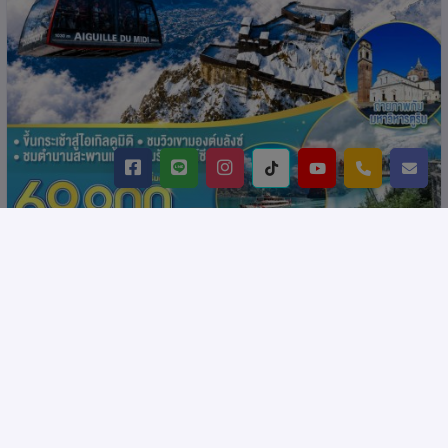
มองต์บลังซ์ทำถึง ฮาร์เดอร์คูล์มทำเกิน อิตาลี ส
รหัส : 16246
วิตเซอร์แลนด์ 7 วัน 4 คืน โดยสายการบิน EMIRATES
(EK)
สวิตเซอร์แลนด์,อิตาลี,ยุโรป มิลาน,ตูริน,เจนีวา,อินเตอร์ลาเคน,ซูริค,ลู
เซิร์น,เบิร์น,โคโม,ซูก,มองเทรอซ์
: 7วัน 4คืน
: GO3MXP-EK072
(1 ดูช่วงเวลา)
Product: Go365Travel
฿ 69,900.-