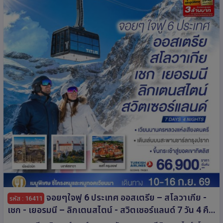
จอยๆใจฟู 6 ประเทศ ออสเตรีย – สโลวาเกีย -
รหัส : 16411
เชก - เยอรมนี – ลิกเตนสไตน์ - สวิตเซอร์แลนด์ 7 วัน 4 คืน
โดยสายการบิน TURKISH (TK)