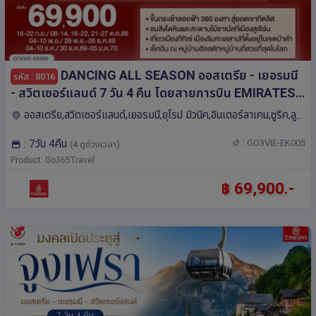
DANCING ALL SEASON ออสเตรีย - เยอรมนี
รหัส : 8016
- สวิตเซอร์แลนด์ 7 วัน 4 คืน โดยสายการบิน EMIRATES
(EK)
ออสเตรีย,สวิตเซอร์แลนด์,เยอรมนี,ยุโรป มิวนิค,อินเตอร์ลาเคน,ซูริค,ลู
เซิร์น,เวียนนา,สวิตเซอร์แลนด์,เยอรมนี,ออสเตรีย-เยอรมนี-สวิตเซอร์
: 7วัน 4คืน
: GO3VIE-EK005
(4 ดูช่วงเวลา)
แลนด์,ออสเตรีย,ซูก
Product: Go365Travel
฿ 69,900.-