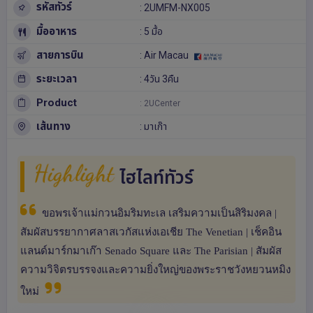
รหัสทัวร์
: 2UMFM-NX005
มื้ออาหาร
: 5 มื้อ
สายการบิน
: Air Macau
ระยะเวลา
: 4วัน 3คืน
Product
: 2UCenter
เส้นทาง
:
มาเก๊า
Highlight
ไฮไลท์ทัวร์
ขอพรเจ้าแม่กวนอิมริมทะเล เสริมความเป็นสิริมงคล |
สัมผัสบรรยากาศลาสเวกัสแห่งเอเชีย The Venetian | เช็คอิน
แลนด์มาร์กมาเก๊า Senado Square และ The Parisian | สัมผัส
ความวิจิตรบรรจงและความยิ่งใหญ่ของพระราชวังหยวนหมิง
ใหม่