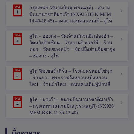
DAY
กรุงเทพฯ (สนามบินสุวรรณภูมิ) – สนาม
1
บินนานาชาติมาเก๊า (NX935 BKK-MFM
14.40-18.45) – เดอะ ลอนดอนเนอร์ – จูไห่
DAY
จูไห่ – ฮ่องกง – วัดเจ้าแม่กวนอิมฮ่องฮำ –
2
วัดหวังต้าเซียน – โรงงานจิวเวอร์รี่ – ร้าน
หยก – วัดแชกงหมิว – ช้อปปิ้งย่านจิมซาจุ่ย
– ฮ่องกง - จูไห่
DAY
จูไห่ ฟิชเชอร์ เกิร์ล – โรงละครหอยไข่มุก
3
– ร้านยา – พระราชวังหยวนหมิงหยวน
ใหม่ – ร้านผ้าไหม – ถนนคนเดินฟู่หัวหลี่
DAY
จูไห่ – มาเก๊า – สนามบินนานาชาติมาเก๊า
4
– กรุงเทพฯ (สนามบินสุวรรณภูมิ) (NX936
MFM-BKK 11.35-13.40)
มื้ออาหาร