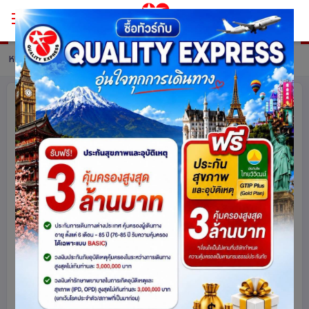
หน้าหลัก
ทัวร์ China
รายละเอียดทัวร์
มาเก๊า ฮ่องกง จูไห่ 4 วัน 3 คืน โดยสาย
การบิน Air Macau (NX)
เข้าร้านช็อปปิ้ง
จีน
ฮ่องกง
มาเก๊า
5034
share
รหัสโปรแกรม :
16211
ดูโปรแกรมทัวร์