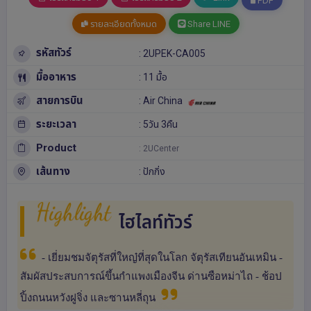
PDF
รายละเอียดทั้งหมด
Share LINE
รหัสทัวร์
: 2UPEK-CA005
มื้ออาหาร
: 11 มื้อ
สายการบิน
: Air China
ระยะเวลา
: 5วัน 3คืน
Product
: 2UCenter
เส้นทาง
:
ปักกิ่ง
Highlight
ไฮไลท์ทัวร์
- เยี่ยมชมจัตุรัสที่ใหญ๋ที่สุดในโลก จัตุรัสเทียนอันเหมิน -
สัมผัสประสบการณ์ขึ้นกำแพงเมืองจีน ด่านซือหม่าไถ - ช้อป
ปิ้งถนนหวังฝูจิ่ง และซานหลี่ถุน