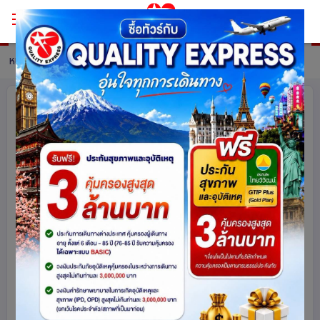
หน้าหลัก
ทัวร์ China
รายละเอียดทัวร์
ปักกิ่ง..เสน่ห์เมืองหลวง 5วัน 3คืน ท่อง
เมืองโบราณกู๋เป่ย พิชิตกำแพงเมืองจีน
ด่านซือหม่าไถ โดยสายการบิน Air China
(CA)
ไม่เข้าร้านช็อปปิ้ง
จีน
2486
share
รหัสโปรแกรม :
16162
ดูโปรแกรมทัวร์