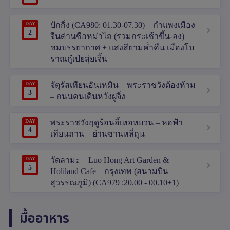
DAY
ปักกิ่ง (CA980: 01.30-07.30) – กำแพงเมือง
2
จีนด่านซือหม่าไถ (รวมกระเช้าขึ้น-ลง) –
ชมบรรยากาศ + แสงสียามค่ำคืน เมืองโบ
ราณกู๋เป่ยสุ่ยเจิ้น
DAY
จัตุรัสเทียนอันเหมิน – พระราชวังต้องห้าม
3
– ถนนคนเดินหวังฝูจิ่ง
DAY
พระราชวังฤดูร้อนอี้เหอหยวน – หอฟ้า
4
เทียนถาน – ย่านซานหลี่ถุน
DAY
วัดลามะ – Luo Hong Art Garden &
5
Holiland Cafe – กรุงเทพ (สนามบิน
สุวรรณภูมิ) (CA979 :20.00 - 00.10+1)
มื้ออาหาร