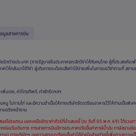
้อมูลสายการบิน
ร์ตต่างประเทศ (ทางรัฐบาลจีนประกาศยกเลิกวีซ่าให้กับคนไทย ผู้ที่ประสงค์จะพำ
ให้กลับมาใช้วีซ่า ผู้เดินทางจะต้องเสียค่าใช้จ่ายเพิ่มในการขอวีซ่าตามที่ สถา
่งเพิ่มเอง, ค่าโทรศัพท์, ค่าซักรีดฯลฯ
านหมู ไม่ทานไก่ และมีความจำเป็นให้ทางบริษัทจัดเตรียมอาหารไว้ให้ท่านเป็นพิ
ิมตามจริงหน้างาน
เสนอโปรแกรม นอกเหนืออัตราค่าทัวร์ที่นำเสนอนี้ (ณ วันที่ 05 พ.ค. 69) ได้รวมภา
กก่อนวันเดินทาง ทางสายการบินมีการประกาศปรับขึ้นค่าภาษีน้ำมัน ภาษีสนามบิน ห
วก็ตาม) ทางบริษัทฯ ขอความกรุณาเรียกเก็บค่าใช้จ่ายในส่วนต่างนี้เพิ่มตามความเป