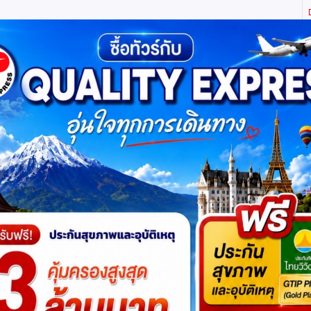
ิตี้ เอ็กซ์เพรส จำกัด ผู้เชี่ยวชาญด้านการท่องเที่ยว ทัวร์ ในประเทศ และ ต่างประเทศ (เท
ทาง
แพ็กเกจทัวร์
บัตรเข้าชม
JR Pass
เรือสำราญ
บริ
่ยนสี ล่องเรือข้ามอ่าวสุดละมุน เยียนไถ หลี่ซุ่น
โปรแกรมย่
27,900
ดูโปรแกรมทัวร์
฿
เริ่มต้น