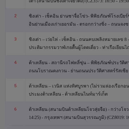
เต่า (สนามบินชิงเต่าเจียวตง) (CZ3573: 16:50 - 19:50
2
ชิงเต่า - เช็คอิน ย่านซาจื่อโข่ว- พิพิธภัณฑ์โรงเบียร์ช
อินย่านเมืองเก่าเยอรมัน - ตรอกกว่างซิ่ง – ถนนจ
3
ชิงเต่า – เว่ยไห่ - เช็คอิน - ถนนคบเพลิงหมายเลข 8 
ประติมากรรมวาฬเกยตื้นผู้โดดเดี่ยว - ท่าเรือเยียน
4
ต้าเหลียน - สถานีรถไฟหลี่ซุ่น – พิพิธภัณฑ์ประวัติศาส
ถนนโบราณตงกวน - ย่านถนนประวัติศาสตร์รัสเซีย
5
ต้าเหลียน – เวนิส แห่งทิศบูรพา (ไม่รวมล่องเรือกอน
ประมงต้าเหลียน - ต้าเหลียนไนท์มาร์เก็ต
6
ต้าเหลียน (สนามบินต้าเหลียนโจวสุ่ยจือ) - กว่างโจ
14:25) - กรุงเทพฯ (สนามบินสุวรรณภูมิ) (CZ8019: 16