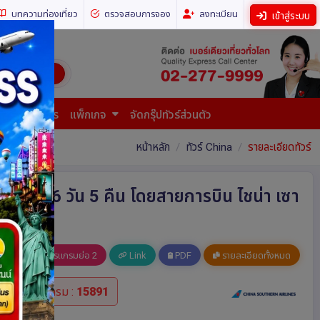
บทความท่องเที่ยว
ตรวจสอบการจอง
ลงทะเบียน
เข้าสู่ระบบ
ี่ยวทั่วโลก)
การยื่นเอกสาร
แพ็กเกจ
จัดกรุ๊ปทัวร์ส่วนตัว
หน้าหลัก
ทัวร์ China
รายละเอียดทัวร์
 สุดตระการ 6 วัน 5 คืน โดยสายการบิน ไชน่า เซา
อ 1
โปรแกรมย่อ 2
Link
PDF
รายละเอียดทั้งหมด
รหัสโปรแกรม :
15891