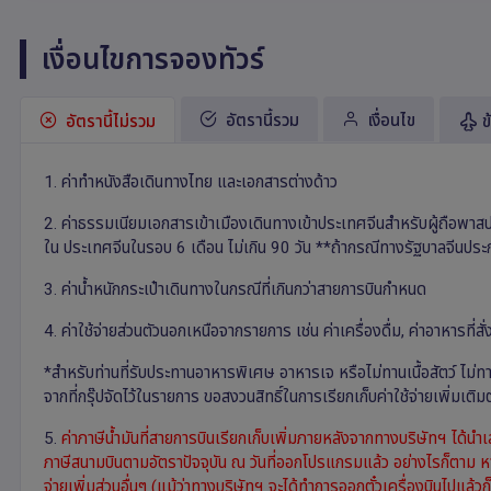
เงื่อนไขการจองทัวร์
อัตรานี้รวม
เงื่อนไข
อัตรานี้ไม่รวม
ข
1. ค่าทำหนังสือเดินทางไทย และเอกสารต่างด้าว
2. ค่าธรรมเนียมเอกสารเข้าเมืองเดินทางเข้าประเทศจีนสำหรับผู้ถือพาสปอ
ใน ประเทศจีนในรอบ 6 เดือน ไม่เกิน 90 วัน **ถ้ากรณีทางรัฐบาลจีนประกาศ
3. ค่าน้ำหนักกระเป๋าเดินทางในกรณีที่เกินกว่าสายการบินกำหนด
4. ค่าใช้จ่ายส่วนตัวนอกเหนือจากรายการ เช่น ค่าเครื่องดื่ม, ค่าอาหารที่สั
*สำหรับท่านที่รับประทานอาหารพิเศษ อาหารเจ หรือไม่ทานเนื้อสัตว์ ไม่ท
จากที่กรุ๊ปจัดไว้ในรายการ ขอสงวนสิทธิ์ในการเรียกเก็บค่าใช้จ่ายเพิ่มเต
5.
ค่าภาษีน้ำมันที่สายการบินเรียกเก็บเพิ่มภายหลังจากทางบริษัทฯ ได้นำ
ภาษีสนามบินตามอัตราปัจจุบัน ณ วันที่ออกโปรแกรมแล้ว อย่างไรก็ตาม หา
จ่ายเพิ่มส่วนอื่นๆ (แม้ว่าทางบริษัทฯ จะได้ทำการออกตั๋วเครื่องบินไปแล้