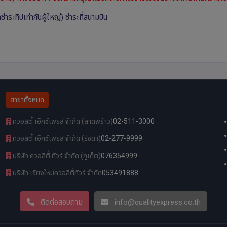
ำระทิปเท่ากับผู้ใหญ่) ชำระที่สนามบิน
สาขาทั้งหมด
ควอลิตี้ เอ็กซ์เพรส จำกัด (ลาดพร้าว)
02-511-3000
ควอลิตี้ เอ็กซ์เพรส จำกัด (รัชดา)
02-277-9999
บริษัท ควอลิตี้ ทัวร์ จำกัด (ภูเก็ต)
076354999
บริษัท เชียงใหม่ควอลิตี้ทัวร์ จำกัด
053491888
ติดต่อสอบถาม
info@qualityexpress.co.th