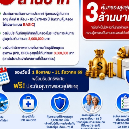
รหัสทัวร์
: GO1TAO-CZ005
สายการบิน
: China Southern Airlines
Product
: Go365Travel
เส้นทาง
:
ต้าเหลียน
ชิงเต่า
เวยไห่
เยียนไถ
Highlight
ไฮไลท์ทัวร์
สัมผัสลมหนาวในดินแดนตะวันออก โอบกอดความค
ต้าเหลียน เสน่ห์สุขสันต์วันใบไม้เปลี่ยนสี ล่องเ
เป็นฉากหลังสุดโรแมนติก ถ่ายรูปคู่กับใบไม้เปลี่ยน
แบบปังๆ | พร้อมไฮไลท์ที่สายชิลล์ต้องเลิฟ: นั่งเรือ
ได้ปั๊บ ไม่เหนื่อยเดินทางให้เสียอารมณ์!
BKK
CAN
CAN