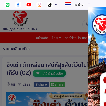
ภาษาไทย
บริษัท ควอล
ใบอนุญาตเลขที่ :
11/02024
หน้าหลัก
ไทย
ทัวร์ต่างประเทศ
บินต้น
รายละเอียดทัวร์
ชิงเต่า ต้าเหลียน เสน่ห์สุขสันต์วันใบไม้เปลี
เทิร์น (CZ)
ไม่เข้าร้านช็อปปิ้ง
จีน
5229
share
share