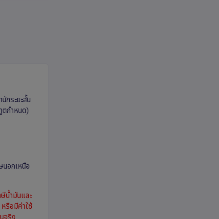
นักระยะสั้น
นทูตกำหนด)
เศษนอกเหนือ
ษีน้ำมันและ
รือมีค่าใช้
็นจริง