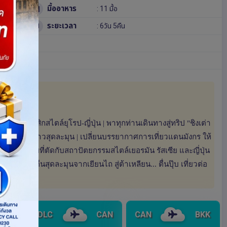
มื้ออาหาร
: 11 มื้อ
ระยะเวลา
: 6วัน 5คืน
ลาสสิกสไตล์ยุโรป-ญี่ปุ่น | พาทุกท่านเดินทางสู่ทริป "ชิงเต่า
รือสำราญข้ามอ่าวสุดละมุน | เปลี่ยนบรรยากาศการเที่ยวแดนมังกร ให้
สีสีเหลืองส้มที่ตัดกับสถาปัตยกรรมสไตล์เยอรมัน รัสเซีย และญี่ปุ่น
สำราญข้ามคืนสุดละมุนจากเยียนไถ สู่ต้าเหลียน... ตื่นปุ๊บ เที่ยวต่อ
TAO
DLC
CAN
CAN
BKK