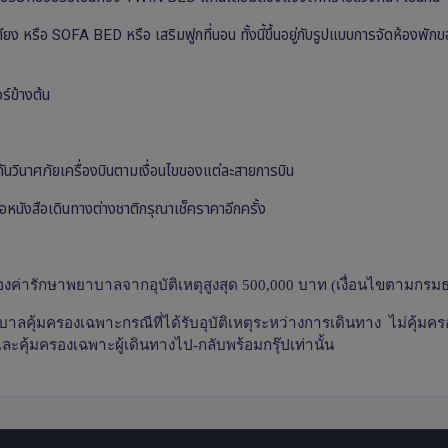
ง หรือ SOFA BED หรือ เสริมฟูกที่นอน ทั้งนี้ขึ้นอยู่กับรูปแบบการจัดห้องพั
ร์ข้างต้น
ะกันวินาศภัยเครื่องบินตามเงื่อนไขของแต่ละสายการบิน
ือหนังสือเดินทางต่างชาติกรุณาเช็คราคาอีกครั้ง
ครองค่ารักษาพยาบาลจากอุบัติเหตุสูงสุด 500,000 บาท (เงื่อนไขตามกรมธ
าลคุ้มครองเฉพาะกรณีที่ได้รับอุบัติเหตุระหว่างการเดินทาง ไม่คุ้มค
ละคุ้มครองเฉพาะผู้เดินทางไป-กลับพร้อมกรุ๊ปเท่านั้น