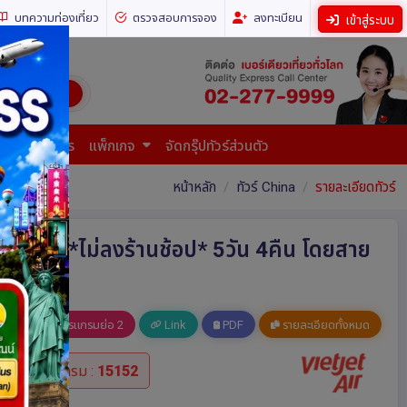
บทความท่องเที่ยว
ตรวจสอบการจอง
ลงทะเบียน
เข้าสู่ระบบ
ี่ยวทั่วโลก)
การยื่นเอกสาร
แพ็กเกจ
จัดกรุ๊ปทัวร์ส่วนตัว
หน้าหลัก
ทัวร์ China
รายละเอียดทัวร์
จงซูเก๋อ *ไม่ลงร้านช้อป* 5วัน 4คืน โดยสาย
อ 1
โปรแกรมย่อ 2
Link
PDF
รายละเอียดทั้งหมด
รหัสโปรแกรม :
15152