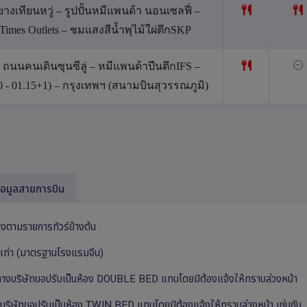
หยางเทียนหวู่ – รูปปั้นหมีแพนด้า นอนเซลฟี่ –
u Times Outlets – ชมแสงสีน้ำพุไม้ใผ่ตึกSKP
ถนนคนเดินซุนซีลู่ – หมีแพนด้าปีนตึกIFS –
.00 - 01.15+1) – กรุงเทพฯ (สนามบินสุวรรณภูมิ)
้อมูลสายการบิน
ห่งตามรายการทัวร์ข้างต้น
ยบเท่า (มาตรฐานโรงแรมจีน)
็ม ทางบริษัทขอปรับเป็นห้อง DOUBLE BED แทนโดยมิต้องแจ้งให้ทราบล่วงหน้า
ริษัทขอปรับเป็นห้อง TWIN BED แทนโดยมิต้องแจ้งให้ทราบล่วงหน้า เช่นกัน