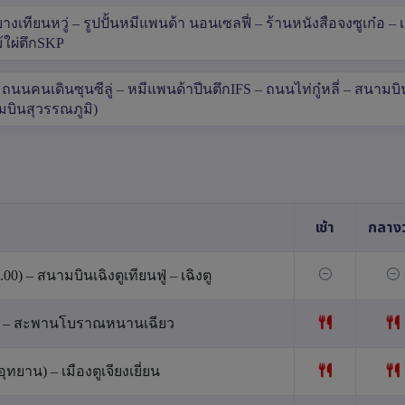
หยางเทียนหวู่ – รูปปั้นหมีแพนด้า นอนเซลฟี่ – ร้านหนังสือจงซูเก๋อ – เ
ม้ใผ่ตึกSKP
นคนเดินซุนซีลู่ – หมีแพนด้าปีนตึกIFS – ถนนไท่กู๋หลี่ – สนามบิน
ามบินสุวรรณภูมิ)
เช้า
กลางว
) – สนามบินเฉิงตูเทียนฟู่ – เฉิงตู
ยี่ยน – สะพานโบราณหนานเฉียว
ยาน) – เมืองตูเจียงเยี่ยน