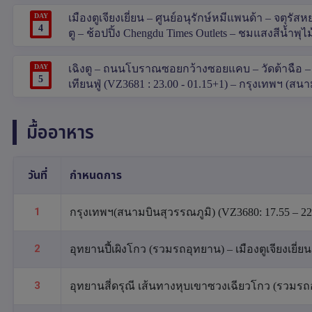
DAY
เมืองตูเจียงเยี่ยน – ศูนย์อนุรักษ์หมีแพนด้า – จตุรัส
4
ตู – ช้อปปิ้ง Chengdu Times Outlets – ชมแสงสีน้ำพุไ
DAY
เฉิงตู – ถนนโบราณซอยกว้างซอยแคบ – วัดต้าฉือ – ถน
5
เทียนฟู่ (VZ3681 : 23.00 - 01.15+1) – กรุงเทพฯ (สน
มื้ออาหาร
วันที่
กำหนดการ
1
กรุงเทพฯ(สนามบินสุวรรณภูมิ) (VZ3680: 17.55 – 22.00
2
อุทยานปี้เผิงโกว (รวมรถอุทยาน) – เมืองตูเจียงเ
3
อุทยานสี่ดรุณี เส้นทางหุบเขาซวงเฉียวโกว (รวมรถอุท