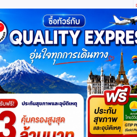
ิตี้ เอ็กซ์เพรส จำกัด ผู้เชี่ยวชาญด้านการท่องเที่ยว ทัวร์ ในประเทศ และ ต่างประเทศ (เท
ทาง
แพ็กเกจทัวร์
บัตรเข้าชม
JR Pass
เรือสำราญ
บริ
ดูหมีแพนด้า Times Outlets Chengdu ร้านหนังสือ
ิ้ง
โปรแกรมย่
18,888
ดูโปรแกรมทัวร์
฿
เริ่มต้น