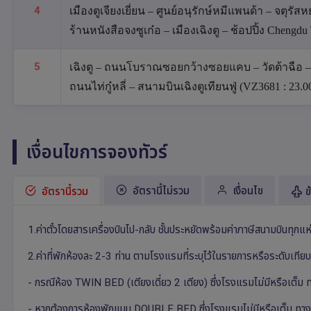
4
เมืองตูเจียงเยี่ยน – ศูนย์อนุรักษ์หมีแพนด้า – จตุรัส
ร้านหนังสือจงซูเก๋อ – เมืองเฉิงตู – ช้อปปิ้ง Chengd
5
เฉิงตู – ถนนโบราณซอยกว้างซอยแคบ – วัดต้าฉือ – 
ถนนไท่กู๋หลี่ – สนามบินเฉิงตูเทียนฟู่ (VZ3681 : 23
เงื่อนไขการจองทัวร์
อัตรานี้ไม่รวม
เงื่อนไข
อัตรานี้รวม
ข
1.ค่าตั๋วโดยสารเครื่องบินไป-กลับ ชั้นประหยัดพร้อมค่าภาษีสนามบินทุกแ
2.ค่าที่พักห้องละ 2-3 ท่าน ตามโรงแรมที่ระบุไว้ในรายการหรือระดับเที
- กรณีห้อง TWIN BED (เตียงเดี่ยว 2 เตียง) ซึ่งโรงแรมไม่มีหรือเต
- หากต้องการห้องพักแบบ DOUBLE BED ซึ่งโรงแรมไม่มีหรือเต็ม ทางบ