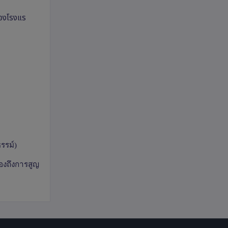
กของโรงแร
รรม์)
รองถึงการสูญ