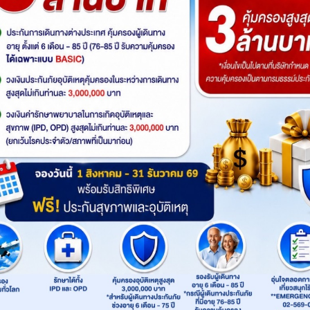
รหัสทัวร์
: 2UTFU-VZ006
สายการบิน
: Thai VietJet Air
Product
: 2UCenter
เส้นทาง
:
เฉิงตู
Highlight
ไฮไลท์ทัวร์
อุทยานปี้เผิงโกว (รวมรถอุทยาน) – เมืองตูเจ
เขาซวงเฉียวโกว (รวมรถอุทยาน) – – ศูนย์อนุรักษ์ห
ร้านหนังสือจงซูเก๋อ – เมืองเฉิงตู – ถนนโบราณซอ
ตึกIFS – ถนนไท่กู๋หลี่ – ช้อปปิ้ง Chengdu Times O
BKK
TFU