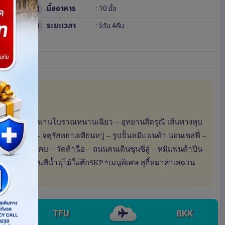
มื้ออาหาร
: 10 มื้อ
ระยะเวลา
: 5วัน 4คืน
ียงเยี่ยน – สะพานโบราณหนานเฉียว – อุทยานสี่ดรุณี เส้นทางหุบ
มีแพนด้า – จตุรัสหยางเทียนหวู่ – รูปปั้นหมีแพนด้า นอนเซลฟี่ –
ยกว้างซอยแคบ – วัดต้าฉือ – ถนนคนเดินซุนซีลู่ – หมีแพนด้าปีน
utlets – ชมแสงสีน้ำพุไม้ใผ่ตึกSKP *เมนูพิเศษ สุกี้หมาล่าเสฉวน
TFU
BKK