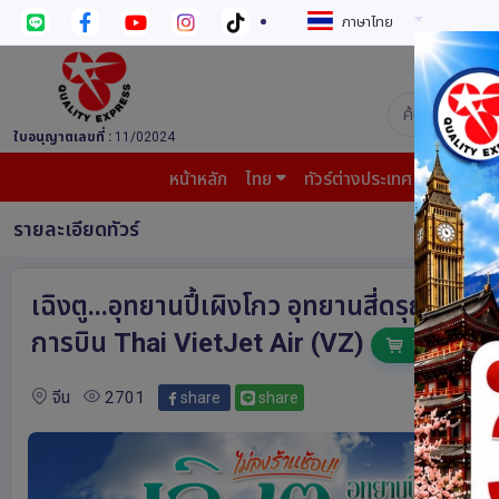
ภาษาไทย
บริษัท ควอล
ใบอนุญาตเลขที่ :
11/02024
หน้าหลัก
ไทย
ทัวร์ต่างประเทศ
บินต้น
รายละเอียดทัวร์
เฉิงตู...อุทยานปี้เผิงโกว อุทยานสี่ดรุณี 
การบิน Thai VietJet Air (VZ)
ไม่เข้าร้านช็อปป
จีน
2701
share
share