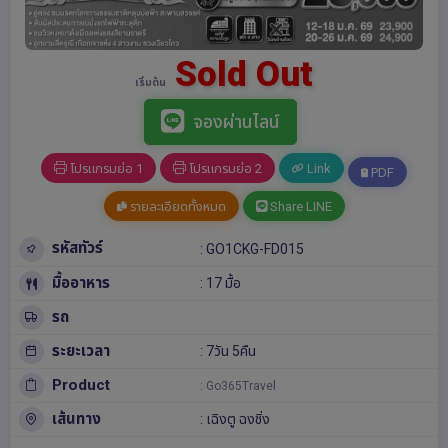
Sold Out
เริ่มต้น
จองผ่านไลน์
โปรแกรมย่อ 1
โปรแกรมย่อ 2
Link
PDF
รายละเอียดทั้งหมด
Share LINE
รหัสทัวร์
: GO1CKG-FD015
มื้ออาหาร
: 17 มื้อ
รถ
ระยะเวลา
: 7วัน 5คืน
Product
: Go365Travel
เส้นทาง
:
เฉิงตู
ฉงชิ่ง