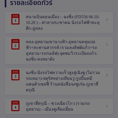
รายละเอียดทัวร์
DAY
สนามบินดอนเมือง – ฉงชิ่ง (FD556 06.10-
1
10.20 ) – ศาลาประชาคม นั่งรถไฟฟ้าทะลุ
ตึก-อู่หลง
DAY
หลง-อุทยานเขานางฟ้า-อุทยานหลุมบ่อ
2
ฟ้า+สะพานสวรรค์ (รวมลงลิฟต์แก้ว+รถ
อุทยาน+รถกอล์ฟ)-จุดชมวิวระเบียงแก้ว-
ฉงชิ่ง-หงหยาต้ง
DAY
ฉงชิ่ง-นั่งรถไฟความเร็วสูงสู่เฉิงตู (ไม่รวม
3
รถเหมา)-จตุรัสหย่างเทียนวู่-รูปปั้นหมี
แพนด้าเซลฟี่ ร้านหนังสือจงซูเก๋อ-ภูเขาสี่
ดรุณี
DAY
ภูเขาสี่ดรุณี – ซวงเฉียวโกว (รวมรถ
4
อุทยาน) – เมืองตูเจียงเยี่ยน