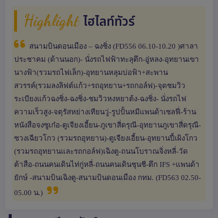
Highlight
ไฮไลท์ทัวร์
สนามบินดอนเมือง – ฉงชิ่ง (FD556 06.10-10.20 )ศาลา
ประชาคม (ด้านนอก)- นั่งรถไฟฟ้าทะลุตึก-อู่หลง-อุทยานเขา
นางฟ้า(รวมรถไฟเล็ก)-อุทยานหลุมบ่อฟ้า+สะพาน
สวรรค์(รวมลงลิฟต์แก้ว+รถอุทยาน+รถกอล์ฟ)-จุดชมวิว
ระเบียงแก้วฉงชิ่ง-ฉงชิ่ง-ชมวิวหงหยาต้ง-ฉงชิ่ง- นั่งรถไฟ
ความเร็วสูง-จตุรัสหย่างเทียนวู่-รูปปั้นหมีแพนด้าเซลฟี่-ร้าน
หนังสือจงซูเก๋อ-ตูเจียงเอี้ยน-ภูเขาสี่ดรุณี-อุทยานภูเขาสี่ดรุณี-
ซวงเฉียวโกว (รวมรถอุทยาน)-ตูเจียงเอี้ยน-อุทยานปี้เผิงโกว
(รวมรถอุทยานและรถกอล์ฟ)เฉิงตู-ถนนโบราณจิ่งหลี่-วัด
ต้าสือ-ถนนคนเดินไท่กู่หลี่-ถนนคนเดินชุนชี-ตึก IFS +แพนด้า
ยักษ์ -สนามบินเฉิงตู-สนามบินดอนเมือง กทม. (FD563 02.50-
05.00 น.)