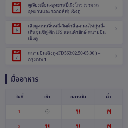
DAY
ตูเจียงเอี้ยน-อุทยานปี้เผิงโกว (รวมรถ
5
อุทยานและรถกอล์ฟ)-เฉิงตู
DAY
เฉิงตู-ถนนจิ๋นหลี่-วัดต้าฉือ-ถนนไท่กู่หลี่-
6
เดินชุนซีลู่-ตึก IFS แพนด้ายักษ์ สนามบิน
เฉิงตู
DAY
สนามบินเฉิงตู-(FD563:02.50-05.00 ) –
7
กรุงเทพฯ
มื้ออาหาร
วันที่
เช้า
กลางวัน
ค่ำ
1
2