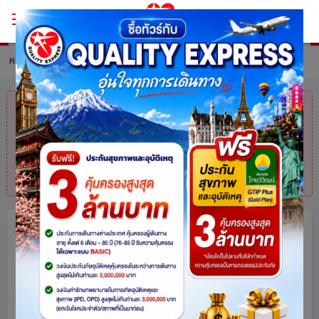
หน้าหลัก
ทัวร์ China
รายละเอียดทัวร์
คุณมาช้าไปแล้ว
สินค้าหมดแล้วค่ะ
แต่ไม่
ต้องห่วง! สอบถามสินค้าคล้ายกันได้ที่
โทร.
025113000
ฉงชิ่ง เฉิงตู 2 มหานครอินเทรนด์ เมือง
ธรรมชาติและวัฒนธรรม อู่หลง สี่ดรุณี ปี้
เผิงโกว 7 วัน 5 คืน โดยสายการบินแอร์
เอเชีย (FD) ทัวร์ไม่ลงร้าน