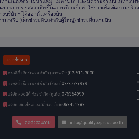
านเนื้อสัตว์ ไม่ทานหมู ไม่ทานไก่ และมีความจำเป็นให้ทางบริษ
ในรายการ ขอสงวนสิทธิ์ในการเรียกเก็บค่าใช้จ่ายเพิ่มเติมตามจริง
งบริษัทฯ ได้ออกตั๋วเครื่องบิน
่าน/ทริป (เด็กชำระทิปเท่ากับผู้ใหญ่) ชำระที่สนามบิน
สาขาทั้งหมด
ควอลิตี้ เอ็กซ์เพรส จำกัด (ลาดพร้าว)
02-511-3000
ควอลิตี้ เอ็กซ์เพรส จำกัด (รัชดา)
02-277-9999
บริษัท ควอลิตี้ ทัวร์ จำกัด (ภูเก็ต)
076354999
บริษัท เชียงใหม่ควอลิตี้ทัวร์ จำกัด
053491888
ติดต่อสอบถาม
info@qualityexpress.co.th