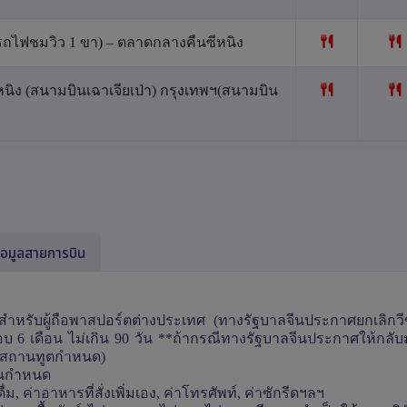
 รถไฟชมวิว 1 ขา) – ตลาดกลางคืนซีหนิง
ีหนิง (สนามบินเฉาเจียเป่า) กรุงเทพฯ(สนามบิน
้อมูลสายการบิน
สำหรับผู้ถือพาสปอร์ตต่างประเทศ (ทางรัฐบาลจีนประกาศยกเลิกวี
 6 เดือน ไม่เกิน 90 วัน **ถ้ากรณีทางรัฐบาลจีนประกาศให้กลับมาใ
ี่ สถานทูตกำหนด)
บินกำหนด
ม, ค่าอาหารที่สั่งเพิ่มเอง, ค่าโทรศัพท์, ค่าซักรีดฯลฯ