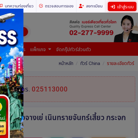
บทความท่องเที่ยว
ตรวจสอบการจอง
ลงทะเบียน
เข้าสู่ระบบ
ี่ยวทั่วโลก)
การยื่นเอกสาร
แพ็กเกจ
จัดกรุ๊ปทัวร์ส่วนตัว
หน้าหลัก
ทัวร์ China
รายละเอียดทัวร์
้ที่
โทร.
025113000
ายรุ้งจางเย่ เนินทรายจันทร์เสี้ยว กระจก