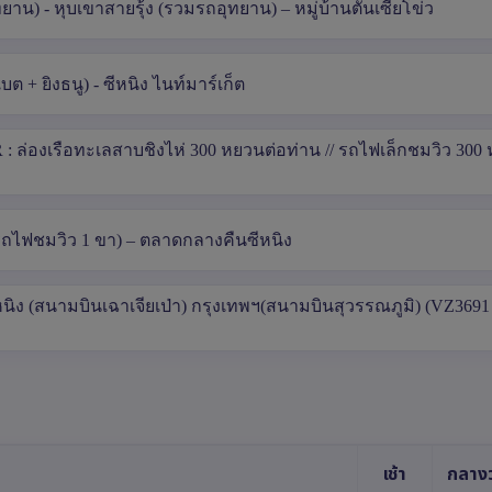
ยาน) - หุบเขาสายรุ้ง (รวมรถอุทยาน) – หมู่บ้านตันเซี่ยโข่ว
เบต + ยิงธนู) - ซีหนิง ไนท์มาร์เก็ต
: ล่องเรือทะเลสาบชิงไห่ 300 หยวนต่อท่าน // รถไฟเล็กชมวิว 300
 รถไฟชมวิว 1 ขา) – ตลาดกลางคืนซีหนิง
หนิง (สนามบินเฉาเจียเป่า) กรุงเทพฯ(สนามบินสุวรรณภูมิ) (VZ3691 
เช้า
กลางว