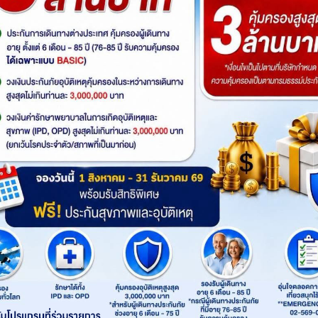
โปรแกรมย่
Sold Out
ดูโปรแกรมทัวร์
เริ่มต้น
รหัสทัวร์
: GO1DHN-VZ001
รถ
Product
: Go365Travel
เส้นทาง
:
ตุนหวง
ซีหนิง
จางเย่
Highlight
ไฮไลท์ทัวร์
ตะลุยเส้นทางสายไหม...จาก “ตุนหวง” ถึง “ซีห
ตกของแดนมังกร | ตามรอยโอเอซิสกลางทะเลทราย 
ความอัศจรรย์แห่ง สระน้ำวงพระจันทร์ ที่สะท้อนฟ้
สมบัติล้ำค่ากว่าพันปีแห่งเส้นทางสายไหม | ยืนหน