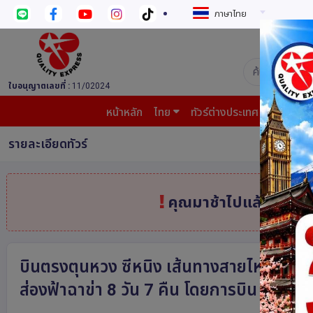
ภาษาไทย
บริษัท ควอล
ใบอนุญาตเลขที่ :
11/02024
หน้าหลัก
ไทย
ทัวร์ต่างประเทศ
บินต้น
รายละเอียดทัวร์
คุณมาช้าไปแล้ว
สินค้
บินตรงตุนหวง ซีหนิง เส้นทางสายไหม มรดกโ
ส่องฟ้าฉาข่า 8 วัน 7 คืน โดยการบิน ไทย เวี