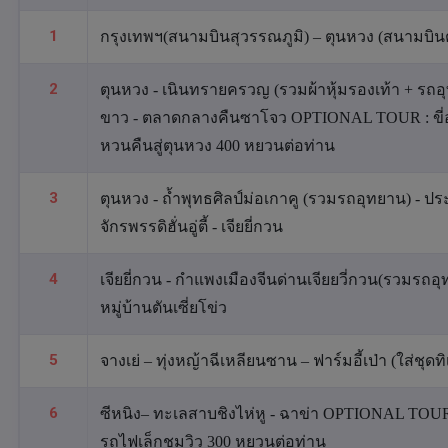
1
กรุงเทพฯ(สนามบินสุวรรณภูมิ) – ตุนหวง (สนามบินต
2
ตุนหวง - เนินทรายครวญ (รวมผ้าหุ้มรองเท้า + รถอุ
ขาว - ตลาดกลางคืนซาโจว OPTIONAL TOUR : ขี่
หวนคืนสู่ตุนหวง 400 หยวนต่อท่าน
3
ตุนหวง - ถ้ำพุทธศิลป์ม่อเกาคู (รวมรถอุทยาน) - 
จักรพรรดิฮั่นอู่ตี้ - เจียยี่กวน
4
เจียยี่กวน - กำแพงเมืองจีนด่านเจียยวี่กวน(รวมรถอ
หมู่บ้านตันเซี่ยโข่ว
5
จางเย่ – ทุ่งหญ้าฉีเหลียนซาน – ฟาร์มอี้เป่า (ใส่ชุดทิ
6
ซีหนิง– ทะเลสาบชิงไห่หู - ฉาข่า OPTIONAL TOUR 
รถไฟเล็กชมวิว 300 หยวนต่อท่าน