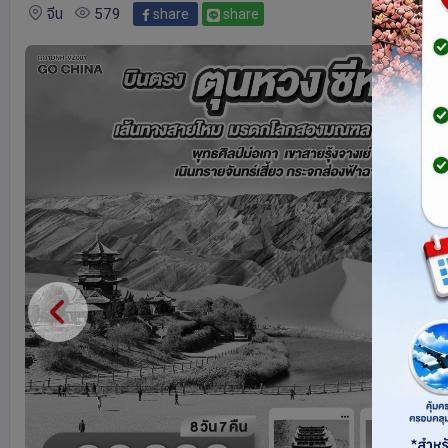
จีน
579
share
share