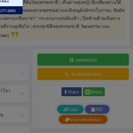
ี่ย” ที่ระบายสีสันโดยธรรมชาติ | เดินผ่านทุ่งหญ้าฉีเหลียนซานใต้
์มอี้เป่า พร้อมลองสวมชุดชนเผ่าและยิงธนูดั่งนักรบโบราณ | สัมผัส
ลสาบเกลือฉาข่า” กระจกเงาแห่งท้องฟ้า | ปิดท้ายด้วยเส้นทาง
าในที่ราบสูงชิงไห่ | ครบทุกมิติของธรรมชาติ วัฒนธรรม และ
วันตก
จองผ่านไลน์
โทรจองโปรแกรม
ซาโจว
Share
Share
Link
PDF
วน
รายละเอียดทั้งหมด