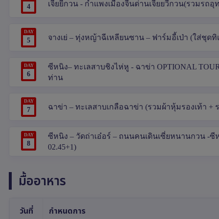
เจียยี่กวน - กำแพงเมืองจีนด่านเจียยวี่กวน(รวมรถอุท
4
DAY
จางเย่ – ทุ่งหญ้าฉีเหลียนซาน – ฟาร์มอี้เป่า (ใส่ชุดทิ
5
DAY
ซีหนิง– ทะเลสาบชิงไห่หู - ฉาข่า OPTIONAL TOUR 
6
ท่าน
DAY
ฉาข่า – ทะเลสาบเกลือฉาข่า (รวมผ้าหุ้มรองเท้า +
7
DAY
ซีหนิง – วัดถ่าเอ๋อร์ – ถนนคนเดินเซี่ยหนานกวน -ซี
8
02.45+1)
มื้ออาหาร
วันที่
กำหนดการ