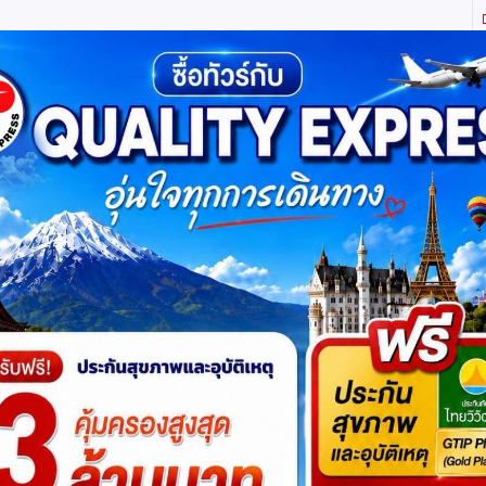
ิตี้ เอ็กซ์เพรส จำกัด ผู้เชี่ยวชาญด้านการท่องเที่ยว ทัวร์ ในประเทศ และ ต่างประเทศ (เท
ทาง
แพ็กเกจทัวร์
บัตรเข้าชม
JR Pass
เรือสำราญ
บริ
าหมดแล้วค่ะ
แต่ไม่ต้องห่วง! สอบถามสินค้าคล้ายกันได
ลกสองมณฑล กานซู ชิงไห่ พุทธศิลป์ม่อเกา เขาส
ยตเจ๊ต (VZ)