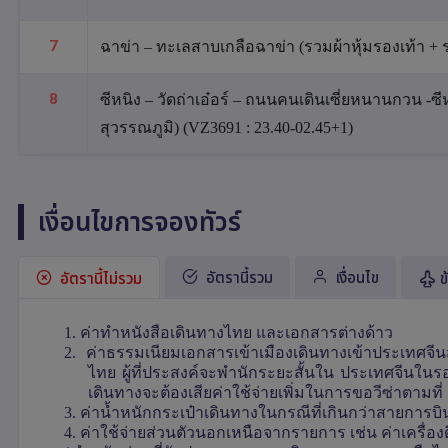
7
ฉาข่า – ทะเลสาบเกลือฉาข่า (รวมผ้าหุ้มรองเท้า +
8
ซีหนิง – วัดถ่าเอ๋อร์ – ถนนคนเดินเซี่ยหนานกวน -ซ
สุวรรณภูมิ) (VZ3691 : 23.40-02.45+1)
เงื่อนไขการจองทัวร์
อัตรานี้รวม
เงื่อนไข
อัตรานี้ไม่รวม
ข
1. ค่าทำหนังสือเดินทางไทย และเอกสารต่างด้าว
2. ค่าธรรมเนียมเอกสารเข้าเมืองเดินทางเข้าประเทศจีน
ไทย ผู้ที่ประสงค์จะพำนักระยะสั้นใน ประเทศจีนในรอบ
เดินทางจะต้องเสียค่าใช้จ่ายเพิ่มในการขอวีซ่าตามท
3. ค่าน้ำหนักกระเป๋าเดินทางในกรณีที่เกินกว่าสายการ
4. ค่าใช้จ่ายส่วนตัวนอกเหนือจากรายการ เช่น ค่าเครื่องดื่