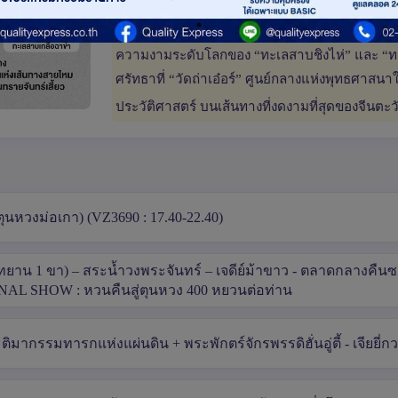
ฮั่น | ชมความงามเหนือจริงแห่ง “ภูเขาสายรุ้งตันเซ
เงาเทือกเขาหิมะ | ดื่มด่ำวัฒนธรรมทิเบตแท้ในฟาร
ความงามระดับโลกของ “ทะเลสาบชิงไห่” และ “ทะเ
ศรัทธาที่ “วัดถ่าเอ๋อร์” ศูนย์กลางแห่งพุทธศาสน
ประวัติศาสตร์ บนเส้นทางที่งดงามที่สุดของจีนตะ
นหวงม่อเกา) (VZ3690 : 17.40-22.40)
ุทยาน 1 ขา) – สระน้ำวงพระจันทร์ – เจดีย์ม้าขาว - ตลาดกลางคืน
NAL SHOW : หวนคืนสู่ตุนหวง 400 หยวนต่อท่าน
ิมากรรมทารกแห่งแผ่นดิน + พระพักตร์จักรพรรดิฮั่นอู่ตี้ - เจียยี่ก