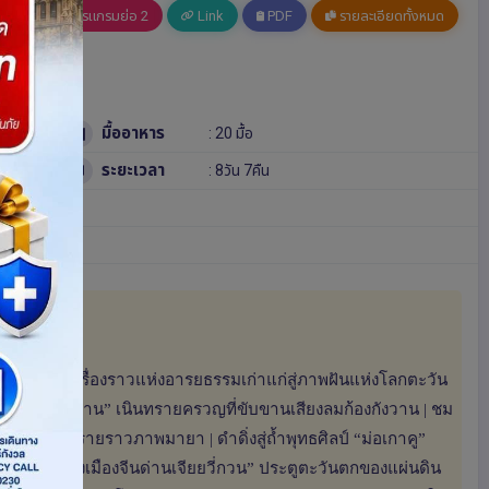
อ 1
โปรแกรมย่อ 2
Link
PDF
รายละเอียดทั้งหมด
มื้ออาหาร
: 20 มื้อ
ระยะเวลา
: 8วัน 7คืน
นิง” | ร้อยเรื่องราวแห่งอารยธรรมเก่าแก่สู่ภาพฝันแห่งโลกตะวัน
“หมิงซาซาน” เนินทรายครวญที่ขับขานเสียงลมก้องกังวาน | ชม
าเหนือผืนทรายราวภาพมายา | ดำดิ่งสู่ถ้ำพุทธศิลป์ “ม่อเกาคู”
ึ่ง ณ “กำแพงเมืองจีนด่านเจียยวี่กวน” ประตูตะวันตกของแผ่นดิน