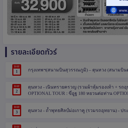
รายละเอียดทัวร์
DAY
กรุงเทพฯ(สนามบินสุวรรณภูมิ) – ตุนหวง (สนามบินตุ
1
DAY
ตุนหวง - เนินทรายครวญ (รวมผ้าหุ้มรองเท้า + รถอ
2
OPTIONAL TOUR : ขี่อูฐ 180 หยวนต่อท่าน OPTIO
DAY
ตุนหวง - ถ้ำพุทธศิลป์ม่อเกาคู (รวมรถอุทยาน) - ประต
3
DAY