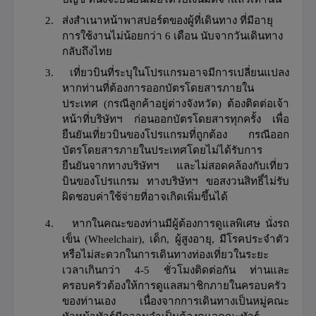
2.
ส่งสำเนาหน้าพาสปอร์ตของผู้ที่เดินทาง ที่มีอายุ
การใช้งานไม่น้อยกว่า 6 เดือน นับจากวันเดินทาง
กลับถึงไทย
3.
เที่ยวบินที่ระบุในโปรแกรมอาจมีการเปลี่ยนแปลง
หากท่านที่ต้องการออกบัตรโดยสารภายใน
ประเทศ (กรณีลูกค้าอยู่ต่างจังหวัด) ต้องติดต่อเจ้า
หน้าที่บริษัทฯ ก่อนออกบัตรโดยสารทุกครั้ง เพื่อ
ยืนยันเที่ยวบินของโปรแกรมที่ถูกต้อง กรณีออก
บัตรโดยสารภายในประเทศโดยไม่ได้รับการ
ยืนยันจากทางบริษัทฯ และไม่สอดคล้องกับเที่ยว
บินของโปรแกรม ทางบริษัทฯ ขอสงวนสิทธิ์ไม่รับ
ผิดชอบค่าใช้จ่ายที่อาจเกิดเพิ่มขึ้นได้
4.
หากในคณะของท่านมีผู้ต้องการดูแลพิเศษ นั่งรถ
เข็น (
Wheelchair),
เด็ก
,
ผู้สูงอายุ
,
มีโรคประจำตัว
หรือไม่สะดวกในการเดินทางท่องเที่ยวในระยะ
เวลาเกินกว่า 4-5 ชั่วโมงติดต่อกัน ท่านและ
ครอบครัวต้องให้การดูแลสมาชิกภายในครอบครัว
ของท่านเอง เนื่องจากการเดินทางเป็นหมู่คณะ