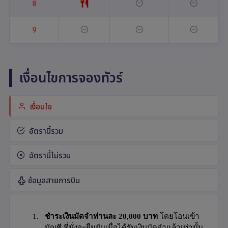
8
9
เงื่อนไขการจองทัวร์
เงื่อนไข
อัตรานี้รวม
อัตรานี้ไม่รวม
ข้อมูลสายการบิน
1.
ชำระเงินมัดจำท่านละ 20,000 บาท
โดยโอนเข้า
บัญชี ที่นั่งจะยืนยันเมื่อได้รับเงินมัดจำแล้วเท่านั้น