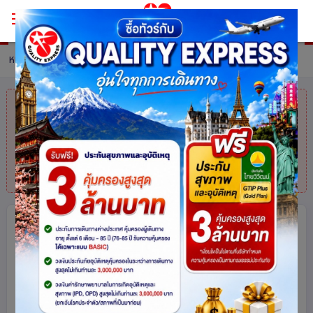
หน้าหลัก
ทัวร์ Turkiye
รายละเอียดทัวร์
คุณมาช้าไปแล้ว
สินค้าหมดแล้วค่ะ
แต่ไม่
ต้องห่วง! สอบถามสินค้าคล้ายกันได้ที่
โทร.
025113000
ตุรเคีย มหัศจรรย์น้ำตกหินปูน กับบอลลูน
กายสิทธิ์ บินตรง เที่ยวจัดเต็ม 9 วัน 7 คืน
โดยสายการบินเตอร์กิช TURKISH (TK)
ตุรเคีย
311
share