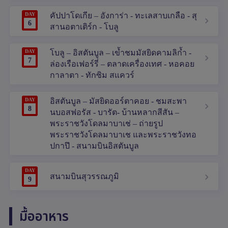
DAY
คัปปาโดเกีย – อังการ่า - ทะเลสาบเกลือ - สุ
6
สานอตาเติร์ก - โบลู
DAY
โบลู – อิสตันบูล – เข้ำชมมัสยิดคามลิก้ำ -
7
ล่องเรือเฟอร์รี่ – ตลาดเครื่องเทศ - หอคอย
กาลาตา - ทักซิม สแควร์
DAY
อิสตันบูล – มัสยิดออร์ตาคอย - ชมสะพา
8
นบอสฟอรัส - บารัต- บ้านหลากสีสัน –
พระราชวังโดลมาบาเช่ – ถ่ายรูป
พระราชวังโดลมาบาเช และพระราชวังทอ
ปกาปึ - สนามบินอิสตันบูล
DAY
สนามบินสุวรรณภูมิ
9
มื้ออาหาร