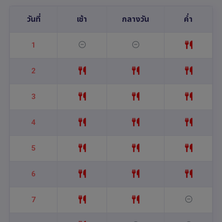
วันที่
เช้า
กลางวัน
ค่ำ
1
2
3
4
5
6
7