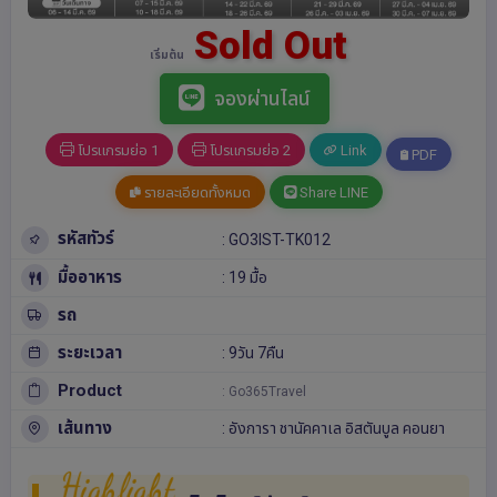
Sold Out
เริ่มต้น
จองผ่านไลน์
โปรแกรมย่อ 1
โปรแกรมย่อ 2
Link
PDF
รายละเอียดทั้งหมด
Share LINE
รหัสทัวร์
: GO3IST-TK012
มื้ออาหาร
: 19 มื้อ
รถ
ระยะเวลา
: 9วัน 7คืน
Product
: Go365Travel
เส้นทาง
:
อังการา
ชานัคคาเล
อิสตันบูล
คอนยา