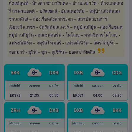
ภัณฑ์ลูฟท์ - ห้างลา ซามาริแตง – ย่านมงมาร์ต - ห้างแกลเลอ
รี่ ลาฟาแยตต์ – บรัสเซลล์ - อัมสเตอร์ดัม – หมู่บ้านกังหันลม
ซานสคันส์ – ล่องเรือหลังคากระจก – สถาบันสอนการ
เจียระไนเพชร - จัตุรัสดัมสแควร์ – หมู่บ้านกีธู์น –ล่องเรือชมห
หมู่บ้านกีธูร์น - ดุสเซนดอร์ฟ - โคโลญ – มหาวิหารโคโลญ -
แฟรงก์เฟิร์ต – จตุรัสโรเมอร์ - แฟรงค์เฟิร์ต – สตราสบูร์ก –
กอลมาร์ - ซูริค – ซุก – ลูเซิร์น – ยอดเขาทิตลิส
BKK
DXB
DXB
CDG
ไฟล์ทไป
เวลาออก
เวลาถึง
ไฟล์ทไป
เวลาออก
เวลาถึง
EK373
21:35
00:50
EK071
04:00
09:20
ZRH
DXB
DXB
BKK
ไฟล์ทกลับ
เวลาออก
เวลาถึง
ไฟล์ทกลับ
เวลาออก
เวลาถึง