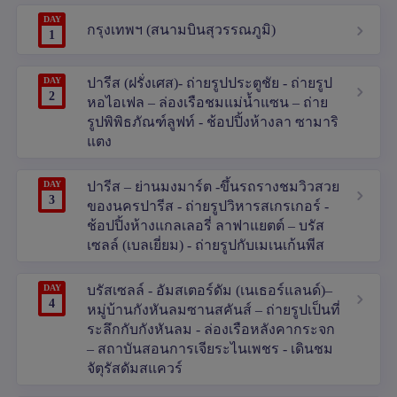
DAY
กรุงเทพฯ (สนามบินสุวรรณภูมิ)
1
DAY
ปารีส (ฝรั่งเศส)- ถ่ายรูปประตูชัย - ถ่ายรูป
2
หอไอเฟล – ล่องเรือชมแม่น้ำแซน – ถ่าย
รูปพิพิธภัณฑ์ลูฟท์ - ช้อปปิ้งห้างลา ซามาริ
แตง
DAY
ปารีส – ย่านมงมาร์ต -ขึ้นรถรางชมวิวสวย
3
ของนครปารีส - ถ่ายรูปวิหารสเกรเกอร์ -
ช้อปปิ้งห้างแกลเลอรี่ ลาฟาแยตต์ – บรัส
เซลล์ (เบลเยี่ยม) - ถ่ายรูปกับเมเนเก้นพีส
DAY
บรัสเซลล์ - อัมสเตอร์ดัม (เนเธอร์แลนด์)–
4
หมู่บ้านกังหันลมซานสคันส์ – ถ่ายรูปเป็นที่
ระลึกกับกังหันลม - ล่องเรือหลังคากระจก
– สถาบันสอนการเจียระไนเพชร - เดินชม
จัตุรัสดัมสแควร์