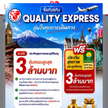
หน้าหลัก
ทัวร์ Belgium
รายละเอียดทัวร์
ช็อกโกแลตหวานจัง อัมสเตอร์ดัมหวานใจ
ฝรั่งเศส – เบลเยี่ยม - เนเธอร์แลนด์
เยอรมนี - สวิตเซอร์แลนด์ 9 วัน 6 คืน
โดยสายการบินเอมิเรทซ์ (EK)
เบลเยียม
สวิตเซอร์แลนด์
เยอรมนี
ฝรั่งเศส
เนเธอร์แลนด์
ยุโรป
1966
share
รหัสโปรแกรม :
13773
ดูโปรแกรมทัวร์