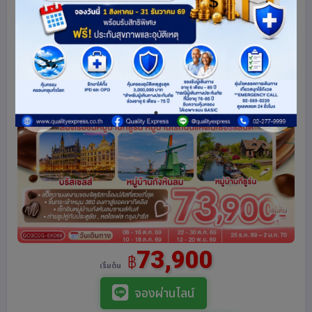
73,900
฿
เริ่มต้น
จองผ่านไลน์