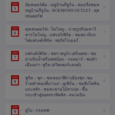
DAY
อัมสเตอร์ดัม - หมู่บ้านกีธูร์น - ล่องเรือชมห
5
หมู่บ้านกีธูร์น - ROEMOND OUTLET - ดุส
เซนดอร์ฟ
DAY
ดุสเซนดอร์ฟ - โคโลญ – ถ่ายรูปกับมหาวิ
6
หารโคโลญ - แฟรงก์เฟิร์ต – ชมสถานีรถ
ไฟแฟรงค์เฟิร์ต - จตุรัสโรเมอร์
DAY
แฟรงค์เฟิร์ต – สตราสบูร์ก (ฝรั่งเศส) - ชม
7
ย่านริมน้ำฝรั่งเศสน้อย – กอลมาร์ - ชมตัว
เมืองเก่า- ซูริค (สวิตเซอร์แลนด์)
DAY
ซูริค – ซุก – ชมหอนาฬิกาเมืองซุก -ชม
8
ร้านทำทองที่เก่าแก่ - ลูเซิร์น – ชมสิงโตหิน
แกะสลัก - ชมสะพานไม้ชาเปล - ขึ้น
กระเช้าสู่ยอดเขาทิตลิส - สนามบิน
DAY
ดูไบ - กรุงเทพ
9