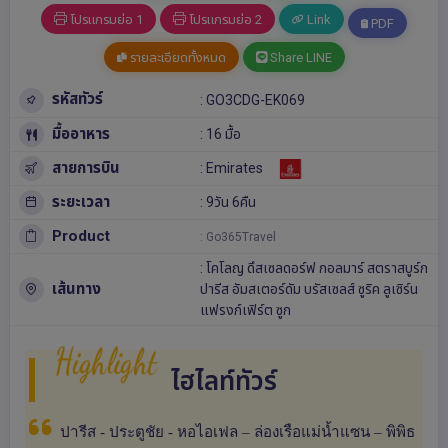
โปรแกรมย่อ 1
โปรแกรมย่อ 2
Link
PDF
รายละเอียดทั้งหมด
Share LINE
รหัสทัวร์
: GO3CDG-EK069
มื้ออาหาร
: 16 มื้อ
สายการบิน
: Emirates
ระยะเวลา
: 9วัน 6คืน
Product
: Go365Travel
:
โคโลญ
ดึสเซลดอร์ฟ
กอลมาร์
สตราสบูร์ก
เส้นทาง
ปารีส
อัมสเตอร์ดัม
บรัสเซลส์
ซูริค
ลูเซิร์น
แฟรงก์เฟิร์ต
ซูก
Highlight
ไฮไลท์ทัวร์
ปารีส - ประตูชัย - หอไอเฟล – ล่องเรือแม่น้ำแซน – พิพิธ