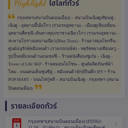
ไฮไลท์ทัวร์
กรุงเทพฯ(สนามบินดอนเมือง) – สนามบินเฉิงตูเทียนฟู่ -
เฉิงตู - อุทยานปี้เผิงโกว (รวมรถอุทยาน) – เมืองตูเจียงเยี่ยน -
อุทยานสี่ดรุณี เส้นทางหุบเขาซวงเฉียวโกว (รวมรถอุทยาน) –
สะพานโบราณหนานเฉียว(Blue Tears) - ร้านยาสมุนไพรจีน –
ศูนย์อนุรักษ์หมีแพนด้า (รวมรถกอล์ฟ) - จตุรัสหยางเทียนหวู่ –
รูปปั้นหมีแพนด้านอนเซลฟี่ – ร้านหนังสือจงซูเก๋อ – เฉิงตู -
Tower of Life SKP - ร้านหมอนโอโซน – ศูนย์ผลิตภัณฑ์ผ้า
ไหม - ถนนคนเดินชุนซีลู่ – หมีแพนด้ายักษ์ปีนตึก IFS + ร้าน
POP MART – ถนนไท่กู่หลี่ – สนามบินเฉิงตู - กรุงเทพฯ (สนาม
บินดอนเมือง)
รายละเอียดทัวร์
DAY
กรุงเทพฯ(สนามบินดอนเมือง) (FD562:
1
21.50 – 02.00+1) – สนามบินเฉิงตูเทียนฟู่