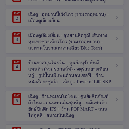
DAY
เฉิงตู - อุทยานปี้เผิงโกว (รวมรถอุทยาน) –
2
เมืองตูเจียงเยี่ยน
DAY
เมืองตูเจียงเยี่ยน - อุทยานสี่ดรุณี เส้นทาง
3
หุบเขาซวงเฉียวโกว (รวมรถอุทยาน) –
สะพานโบราณหนานเฉียว(Blue Tears)
DAY
ร้านยาสมุนไพรจีน – ศูนย์อนุรักษ์หมี
4
แพนด้า (รวมรถกอล์ฟ) - จตุรัสหยางเทียน
หวู่ – รูปปั้นหมีแพนด้านอนเซลฟี่ – ร้าน
หนังสือจงซูเก๋อ – เฉิงตู - Tower of Life SKP
DAY
เฉิงตู –ร้านหมอนโอโซน - ศูนย์ผลิตภัณฑ์
5
ผ้าไหม - ถนนคนเดินชุนซีลู่ – หมีแพนด้า
ยักษ์ปีนตึก IFS + ร้าน POP MART – ถนน
ไท่กู่หลี่ - สนามบินเฉิงตู