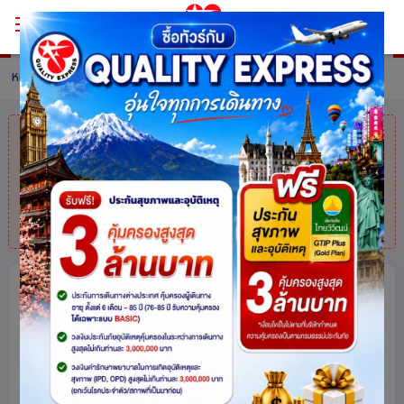
หน้าหลัก
ทัวร์ China
รายละเอียดทัวร์
คุณมาช้าไปแล้ว
สินค้าหมดแล้วค่ะ
แต่ไม่
ต้องห่วง! สอบถามสินค้าคล้ายกันได้ที่
โทร.
025113000
เฉิงตู สี่ดรุณี ปีเผิงโกว ศูนย์อนุรักษ์หมี
แพนด้า 6 วัน 4 คืน โดยสายการบิน Air
Asia (FD)
จีน
192
share