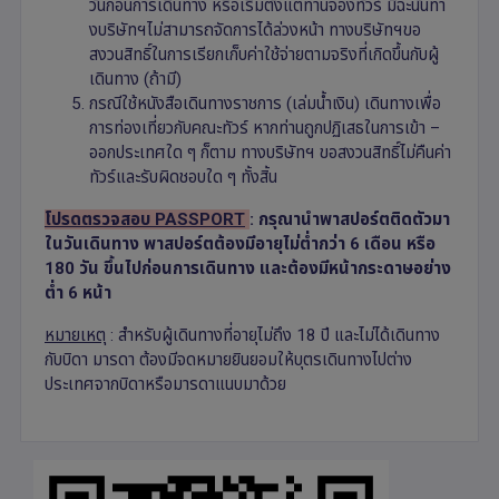
วันก่อนการเดินทาง หรือเริ่มตั้งแต่ท่านจองทัวร์ มิฉะนั้นทา
งบริษัทฯไม่สามารถจัดการได้ล่วงหน้า ทางบริษัทฯขอ
สงวนสิทธิ์ในการเรียกเก็บค่าใช้จ่ายตามจริงที่เกิดขึ้นกับผู้
เดินทาง (ถ้ามี)
กรณีใช้หนังสือเดินทางราชการ (เล่มน้ำเงิน) เดินทางเพื่อ
การท่องเที่ยวกับคณะทัวร์ หากท่านถูกปฏิเสธในการเข้า –
ออกประเทศใด ๆ ก็ตาม ทางบริษัทฯ ขอสงวนสิทธิ์ไม่คืนค่า
ทัวร์และรับผิดชอบใด ๆ ทั้งสิ้น
โปรดตรวจสอบ
PASSPORT
:
กรุณานำพาสปอร์ตติดตัวมา
ในวันเดินทาง พาสปอร์ตต้องมีอายุไม่ต่ำกว่า 6 เดือน หรือ
180 วัน ขึ้นไปก่อนการเดินทาง และต้องมีหน้ากระดาษอย่าง
ต่ำ 6 หน้า
หมายเหตุ
: สำหรับผู้เดินทางที่อายุไม่ถึง 18 ปี และไม่ได้เดินทาง
กับบิดา มารดา ต้องมีจดหมายยินยอมให้บุตรเดินทางไปต่าง
ประเทศจากบิดาหรือมารดาแนบมาด้วย