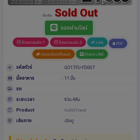
Sold Out
เริ่มต้น
จองผ่านไลน์
โปรแกรมย่อ 1
โปรแกรมย่อ 2
Link
PDF
รายละเอียดทั้งหมด
Share LINE
รหัสทัวร์
: GO1TFU-FD007
มื้ออาหาร
: 11 มื้อ
รถ
ระยะเวลา
: 6วัน 4คืน
Product
: Go365Travel
เส้นทาง
:
เฉิงตู
Highlight