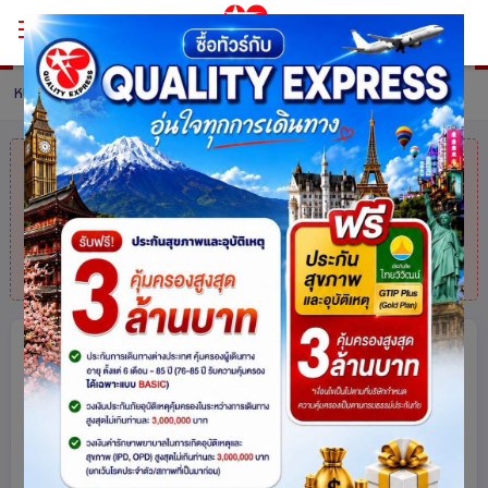
หน้าหลัก
ทัวร์ Switzerland
รายละเอียดทัวร์
คุณมาช้าไปแล้ว
สินค้าหมดแล้วค่ะ
แต่ไม่
ต้องห่วง! สอบถามสินค้าคล้ายกันได้ที่
โทร.
025113000
สวิตเซอร์แลนด์ AN ENDLESS
PARADISE 8 วัน 6 คืน โดยสายการบินส
วิสแอร์ (LX)
สวิตเซอร์แลนด์
ยุโรป
85
share