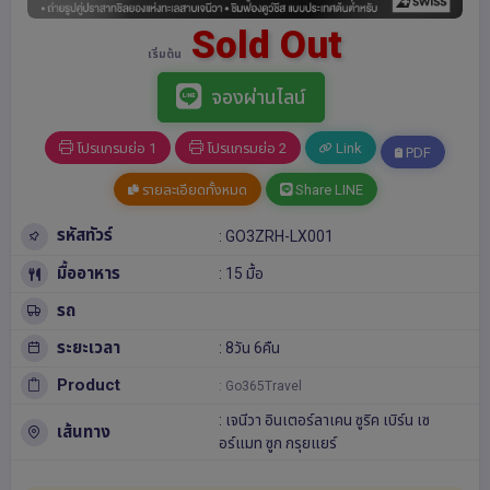
Sold Out
เริ่มต้น
จองผ่านไลน์
โปรแกรมย่อ 1
โปรแกรมย่อ 2
Link
PDF
รายละเอียดทั้งหมด
Share LINE
รหัสทัวร์
: GO3ZRH-LX001
มื้ออาหาร
: 15 มื้อ
รถ
ระยะเวลา
: 8วัน 6คืน
Product
: Go365Travel
:
เจนีวา
อินเตอร์ลาเคน
ซูริค
เบิร์น
เซ
เส้นทาง
อร์แมท
ซูก
กรุยแยร์