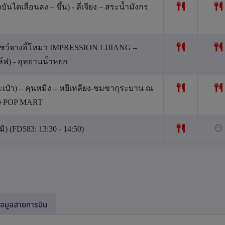
ดเลื่อนลง – ขึ้น) - ลี่เจียง – สระน้ำมังกร
– โชว์จางอี้โหมว IMPRESSION LIJIANG –
์ฟ) - อุทยานน้ำหยก
ระเป๋า) – คุนหมิง – หยีเหลียง-ชมซากุระบาน ณ
ย +POP MART
) (FD583: 13:30 - 14:50)
้อมูลสายการบิน