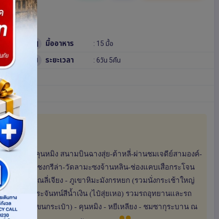
มื้ออาหาร
: 15 มื้อ
ระยะเวลา
: 6วัน 5คืน
1.25 น.)-คุนหมิง สนามบินฉางสุ่ย-ต้าหลี่-ผ่านชมเจดีย์สามองค์-
-เมืองโบราณแชงกรีล่า-วัดลามะซงจ้านหลิน-ช่องแคบเสือกระโจน
ดำ - เมืองโบราณลี่เจียง - ภูเขาหิมะมังกรหยก (รวมนั่งกระเช้าใหญ่
 - หุบเขาพระจันทน์สีน้ำเงิน (ไป๋สุ่ยเหอ) รวมรถอุทยานและรถ
นหมิง (รวมรถขนกระเป๋า) - คุนหมิง - หยีเหลียง - ชมซากุระบาน ณ