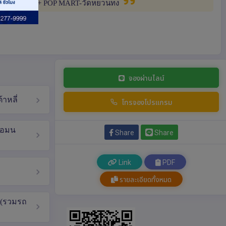
ินหนานผิงเจีย + POP MART-วัดหยวนทง
จองผ่านไลน์
าหลี่
โทรจองโปรแกรม
ล้อมน
Share
Share
Link
PDF
รายละเอียดทั้งหมด
น (รวมรถ