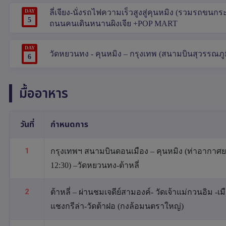
DAY
ลี่เจียง-นั่งรถไฟความเร็วสูงสู่คุนหมิง (รวมรถขนกร
5
ถนนคนเดินหนานผิงเจีย +POP MART
DAY
วัดหยวนทง - คุนหมิง – กรุงเทพ (สนามบินสุวรรณภูมิ
6
มื้ออาหาร
วันที่
กำหนดการ
1
กรุงเทพฯ สนามบินดอนเมือง – คุนหมิง (ท่าอากาศยา
12:30) –วัดหยวนทง-ต้าหลี่
2
ต้าหลี่ – ผ่านชมเจดีย์สามองค์- วัดเจ้าแม่กวนอิม -
แชงกรีล่า-วัดต้าฝอ (กงล้อมนตราใหญ่)