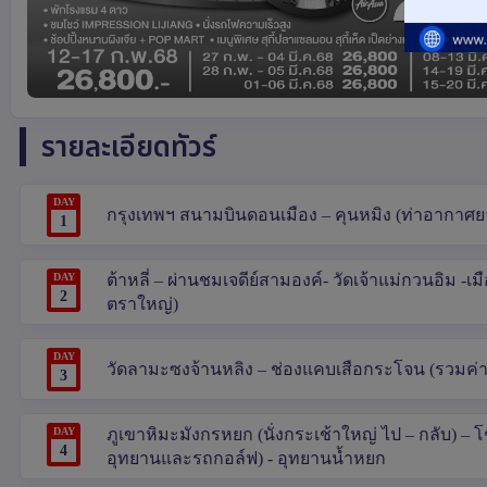
รายละเอียดทัวร์
DAY
กรุงเทพฯ สนามบินดอนเมือง – คุนหมิง (ท่าอากาศยาน
1
DAY
ต้าหลี่ – ผ่านชมเจดีย์สามองค์- วัดเจ้าแม่กวนอิม 
2
ตราใหญ่)
DAY
วัดลามะซงจ้านหลิง – ช่องแคบเสือกระโจน (รวมค่าบันไ
3
DAY
ภูเขาหิมะมังกรหยก (นั่งกระเช้าใหญ่ ไป – กลับ) –
4
อุทยานและรถกอล์ฟ) - อุทยานน้ำหยก