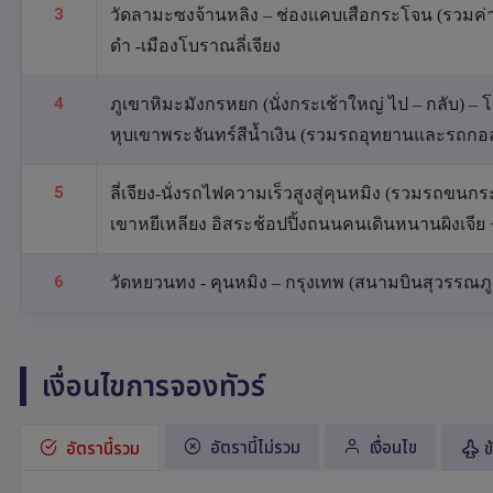
3
วัดลามะซงจ้านหลิง – ช่องแคบเสือกระโจน (รวมค่าบันไ
ดำ -เมืองโบราณลี่เจียง
4
ภูเขาหิมะมังกรหยก (นั่งกระเช้าใหญ่ ไป – กลับ) 
หุบเขาพระจันทร์สีน้ำเงิน (รวมรถอุทยานและรถกอล
5
ลี่เจียง-นั่งรถไฟความเร็วสูงสู่คุนหมิง (รวมรถขนก
เขาหยีเหลียง อิสระช้อปปิ้งถนนคนเดินหนานผิงเจี
6
วัดหยวนทง - คุนหมิง – กรุงเทพ (สนามบินสุวรรณภูมิ
เงื่อนไขการจองทัวร์
อัตรานี้ไม่รวม
เงื่อนไข
อัตรานี้รวม
ข