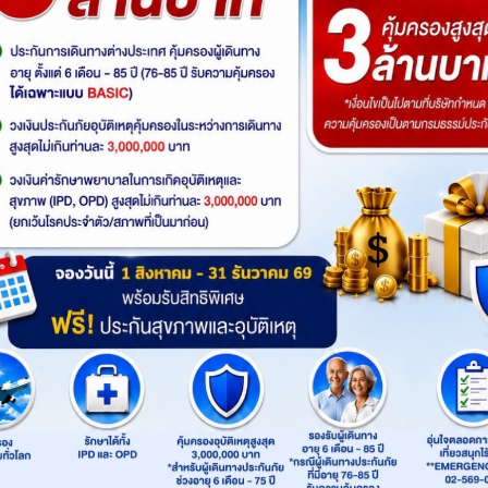
Sold Out
ดูโปรแกรมทัวร์
เริ่มต้น
รหัสทัวร์
: GO1KMG-FD006
รถ
Product
: Go365Travel
เส้นทาง
:
คุนหมิง
Highlight
ไฮไลท์ทัวร์
กรุงเทพฯ สนามบินดอนเมือง (FD582 08.00 น.-1
วัดเจ้าแม่กวนอิม-เมืองโบราณต้าหลี่-แชงกรีล่า
(รวมบันไดเลื่อน ลง-ขึ้น) - ลี่เจียง - สระน้ำมังกร
ไป - กลับ) -โชว์จางอี้โหมว IMPRESSION LIJIANG
กอล์ฟ -อุทยานน้ำหยก - นั่งรถไฟความเร็วสูงสู่คุ