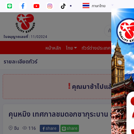
ภาษาไทย
บริษัท ควอล
ใบอนุญาตเลขที่ :
11/02024
หน้าหลัก
ไทย
ทัวร์ต่างประเทศ
บินต้น
รายละเอียดทัวร์
คุณมาช้าไปแล้ว
สินค้
คุนหมิง เทศกาลชมดอกซากุระบาน ณ เขาหยีเหลี
จีน
116
share
share