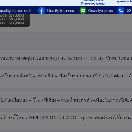
เขาหยีเหลียง - คุนหมิง - อิสระช้อปปิ้งถนนคนเด
นานาชาติคุนหมิงฉางสุ่ย) (FD582 : 09:10 - 12:30) –วัดหยวนทง-ต้
-เมืองโบราณต้าหลี่ – แชงกรีล่า-เมืองโบราณแชงกรีล่า-วัดต้าฝอ (กง
ดเลื่อนลง – ขึ้น) - ลี่เจียง – สระน้ำมังกรดำ -เมืองโบราณลี่เจียง
 โชว์จางอี้โหมว IMPRESSION LIJIANG – หุบเขาพระจันทร์สีน้ำเงิ