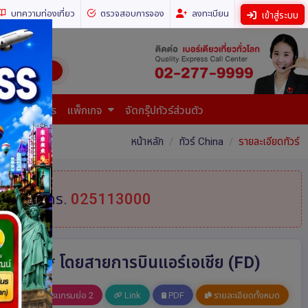
บทความท่องเที่ยว
ตรวจสอบการจอง
ลงทะเบียน
เข้าสู่ระบบ
ี่ยวทั่วโลก)
การยื่นเอกสาร
แพ็กเกจ
จัดกรุ๊ปทัวร์ส่วนตัว
หน้าหลัก
ทัวร์ China
รายละเอียดทัวร์
้ที่
โทร.
025113000
ไม่ลงร้าน* โดยสายการบินแอร์เอเชีย (FD)
อ 1
โปรแกรมย่อ 2
Link
PDF
รายละเอียดทั้งหมด