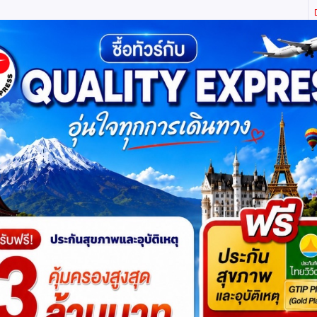
ิตี้ เอ็กซ์เพรส จำกัด ผู้เชี่ยวชาญด้านการท่องเที่ยว ทัวร์ ในประเทศ และ ต่างประเทศ (เท
ทาง
แพ็กเกจทัวร์
บัตรเข้าชม
JR Pass
เรือสำราญ
บริ
าหมดแล้วค่ะ
แต่ไม่ต้องห่วง! สอบถามสินค้าคล้ายกันได
ยง ต้าหลี่ ลี่เจียง แชงกรีล่า 6 วัน 5 คืน *
โปรแกรมย่