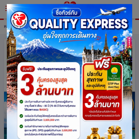
หน้าหลัก
แพ็กเกจ
รายละเอียดแพ็คเกจ
แพ็กเกจมัลดีฟส์ Centara Ras Fushi
Resort ( เซ็นทารา ราสฟูชิรีสอร์ทมัล
ดีฟส์ )
มัลดีฟส์
1395
4.0