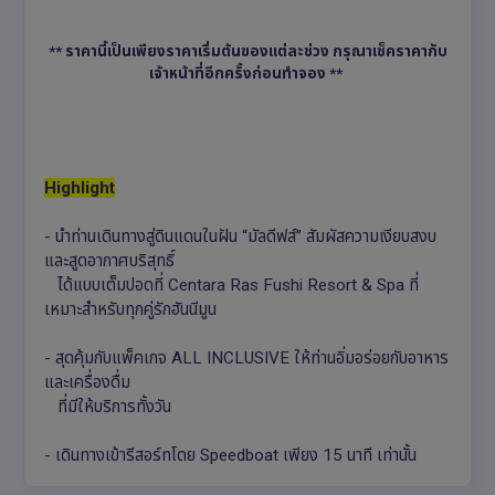
** ราคานี้เป็นเพียงราคาเริ่มต้นของแต่ละช่วง กรุณาเช็คราคากับ
เจ้าหน้าที่อีกครั้งก่อนทำจอง **
Highlight
- นำท่านเดินทางสู่ดินแดนในฝัน “มัลดีฟส์” สัมผัสความเงียบสงบ
และสูดอากาศบริสุทธิ์
ได้แบบเต็มปอดที่ Centara Ras Fushi Resort & Spa ที่
เหมาะสำหรับทุกคู่รักฮันนีมูน
- สุดคุ้มกับแพ็คเกจ ALL INCLUSIVE ให้ท่านอิ่มอร่อยกับอาหาร
และเครื่องดื่ม
ที่มีให้บริการทั้งวัน
- เดินทางเข้ารีสอร์ทโดย Speedboat เพียง 15 นาที เท่านั้น