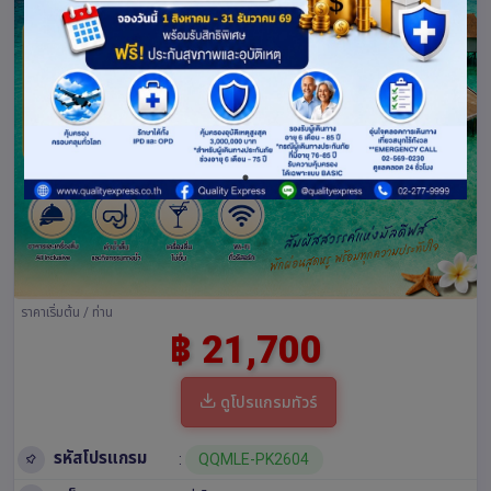
ราคาเริ่มต้น / ท่าน
฿ 21,700
ดูโปรแกรมทัวร์
รหัสโปรแกรม
:
QQMLE-PK2604