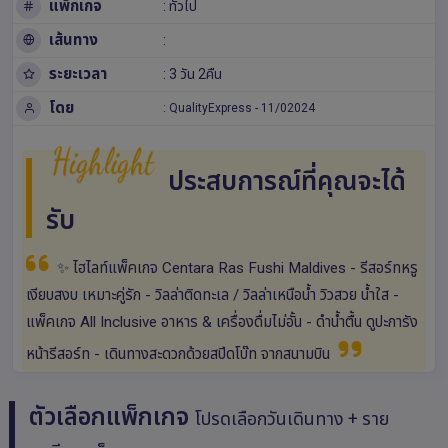
แพ็กเกจ
: ทั่วไป
เส้นทาง
:
ระยะเวลา
: 3 วัน 2คืน
โดย
:
QualityExpress
-
11/02024
Highlight
ประสบการณ์ที่คุณจะได้
รับ
✨ ไฮไลท์แพ็คเกจ Centara Ras Fushi Maldives - รีสอร์ทหรู
เงียบสงบ เหมาะคู่รัก - วิลล่าติดทะเล / วิลล่าเหนือน้ำ วิวสวย น้ำใส -
แพ็คเกจ All Inclusive อาหาร & เครื่องดื่มไม่อั้น - ดำน้ำตื้น ดูปะการัง
หน้ารีสอร์ท - เดินทางสะดวกด้วยสปีดโบ๊ท จากสนามบิน
ตัวเลือกแพ็กเกจ
โปรดเลือกวันเดินทาง + ราย