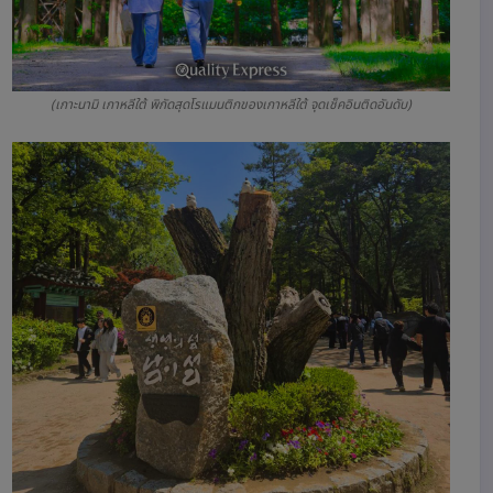
(เกาะนามิ เกาหลีใต้ พิกัดสุดโรแมนติกของเกาหลีใต้ จุดเช็คอินติดอันดับ)