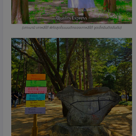
(เกาะนามิ เกาหลีใต้ พิกัดสุดโรแมนติกของเกาหลีใต้ จุดเช็คอินติดอันดับ)