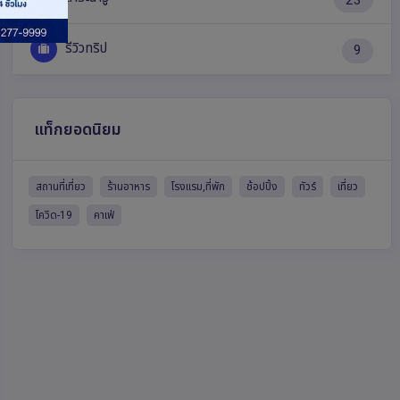
รีวิวทริป
9
แท็กยอดนิยม
สถานที่เที่ยว
ร้านอาหาร
โรงแรม,ที่พัก
ช้อปปิ้ง
ทัวร์
เที่ยว
โควิด-19
คาเฟ่