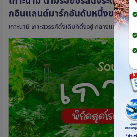
เกาะนามิ ตามรอยซีรีส์ดังระดับตำน
กอินแลนด์มาร์กอันดับหนึ่งของเหล่
เกาะนามิ เกาะสวรรค์ดั้งเดิมที่ตั้งอยู่ กลางแม่น้ำบุค