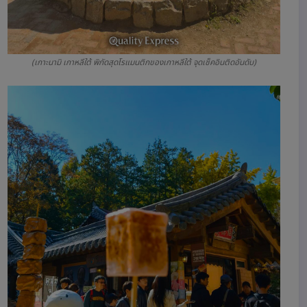
(เกาะนามิ เกาหลีใต้ พิกัดสุดโรแมนติกของเกาหลีใต้ จุดเช็คอินติดอันดับ)