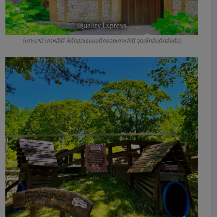
(เกาะนามิ เกาหลีใต้ พิกัดสุดโรแมนติกของเกาหลีใต้ จุดเช็คอินติดอันดับ)