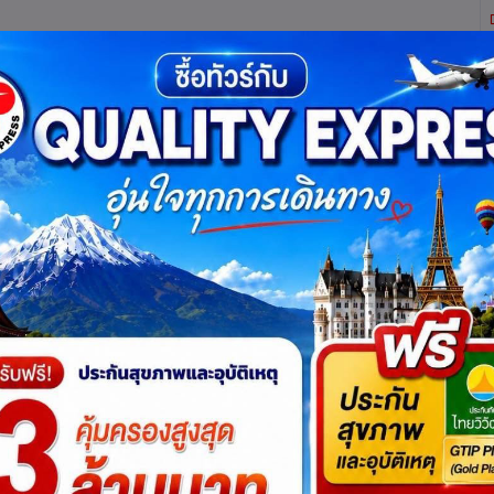
ิตี้ เอ็กซ์เพรส จำกัด ผู้เชี่ยวชาญด้านการท่องเที่ยว ทัวร์ ในประเทศ และ ต่างประเทศ (เท
ทาง
แพ็กเกจทัวร์
บัตรเข้าชม
JR Pass
เรือสำราญ
บริ
บทความท่องเที่ยว