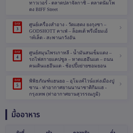
ทาวเวอร์ - ตลาดปลาจัลกาชิ – ตลาดนัมโพ
ดง BIFF Street
DAY
ศูนย์เครื่องสำอาง - วัดแฮดง ยงกุงซา –
3
GODSHOTT คาเฟ่ – ล็อตเต้ พรีเมี่ยมเอ้
าท์เล็ต - สะพานกวังอัน
DAY
ศูนย์สมุนไพรเกาหลี - น้ำมันสนเข็มแดง –
4
รถไฟสกายแคปซูล – หาดแฮอึนแด – ถนน
คนเดินแฮอึนแด - ช้อปปิ้งย่ายซอมยอน
DAY
พิพิธภัณฑ์แฮนยอ – อุโมงค์ไวน์แห่งเมืองปู
5
ซาน - ท่าอากาศยานนานาชาติกิมแฮ -
กรุงเทพ (ท่าอากาศยานสุวรรณภูมิ)
มื้ออาหาร
วันที่
เช้า
กลางวัน
ค่ำ