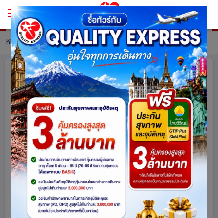
หน้าหลัก
ทัวร์ South Korea
รายละเอียดทัวร์
แกรนด์ปูซาน 5 วัน 3คืน โดยสายการบิน
แอร์ปูซาน (BX)
เกาหลีใต้
7743
share
รหัสโปรแกรม :
16024
ดูโปรแกรมทัวร์