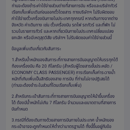
ท่านจะต้องชำระค่าใช้จ่ายส่วนต่างที่สายการบิน หรือและบริษัททัวร์
เรียกเก็บเพิ่มเติมก่อนออกตั๋วโดยสาร ทางบริษัทฯ ไม่รับผิดชอบ
ค่าใช้จ่ายตั๋วเครื่องบินภายในประเทศทุกกรณี หากเดินทางจากต่าง
จังหวัด ค่าเดินทาง เช่น ตั๋วเครื่องบิน รถไฟ รถทัวร์ และที่พัก ไม่
รวมในรายการทัวร์ และหากเที่ยวบินภายในประเทศเปลี่ยนแปลง
ยกเลิก หรือมีเหตุสุดวิสัย บริษัทฯ ไม่รับผิดชอบค่าใช้จ่ายส่วนนี้
ข้อมูลเพิ่มเติมเกี่ยวกับสัมภาระ
1.สำหรับน้ำหนักของสัมภาระที่ทางสายการบินอนุญาตให้บรรทุกใต้
ท้องเครื่องบิน คือ 20 กิโลกรัม (สำหรับผู้โดยสารชั้นประหยัด /
ECONOMY CLASS PASSENGER) การเรียกเก็บค่าระวางน้ำ
หนักที่เกินเพิ่มเป็นสิทธิของสาย การบิน ที่ท่านไม่อาจปฏิเสธได้
(ท่านจะต้องชำระในส่วนที่โดนเรียกเก็บเพิ่ม)
2.สำหรับกระเป๋าสัมภาระที่ทางสายการบินอนุญาตให้นำขึ้นเครื่อง
ได้ ต้องมีน้ำหนักไม่เกิน 7 กิโลกรัม จำนวนและขนาดตามที่สายการ
บินกำหนด
3.กรณีที่ต้องเดินทางด้วยสายการบินภายในประเทศ น้ำหนักของ
กระเป๋าอาจจะถูกกำหนดให้ต่ำกว่ามาตรฐานได้ ทั้งนี้ขึ้นอยู่กับข้อ