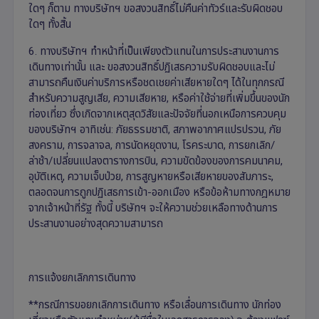
ใดๆ ก็ตาม ทางบริษัทฯ ขอสงวนสิทธิ์ไม่คืนค่าทัวร์และรับผิดชอบ
ใดๆ ทั้งสิ้น
6. ทางบริษัทฯ ทำหน้าที่เป็นเพียงตัวแทนในการประสานงานการ
เดินทางเท่านั้น และ ขอสงวนสิทธิ์ปฏิเสธความรับผิดชอบและไม่
สามารถคืนเงินค่าบริการหรือชดเชยค่าเสียหายใดๆ ได้ในทุกกรณี
สำหรับความสูญเสีย, ความเสียหาย, หรือค่าใช้จ่ายที่เพิ่มขึ้นของนัก
ท่องเที่ยว ซึ่งเกิดจากเหตุสุดวิสัยและปัจจัยที่นอกเหนือการควบคุม
ของบริษัทฯ อาทิเช่น: ภัยธรรมชาติ, สภาพอากาศแปรปรวน, ภัย
สงคราม, การจลาจล, การนัดหยุดงาน, โรคระบาด, การยกเลิก/
ล่าช้า/เปลี่ยนแปลงตารางการบิน, ความขัดข้องของการคมนาคม,
อุบัติเหตุ, ความเจ็บป่วย, การสูญหายหรือเสียหายของสัมภาระ,
ตลอดจนการถูกปฏิเสธการเข้า-ออกเมือง หรือข้อห้ามทางกฎหมาย
จากเจ้าหน้าที่รัฐ ทั้งนี้ บริษัทฯ จะให้ความช่วยเหลือทางด้านการ
ประสานงานอย่างสุดความสามารถ
การแจ้งยกเลิกการเดินทาง
**กรณีการขอยกเลิกการเดินทาง หรือเลื่อนการเดินทาง นักท่อง