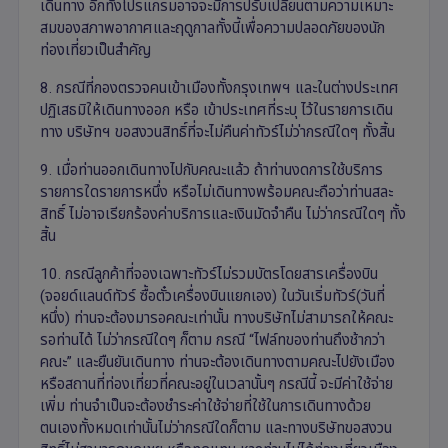
เดินทาง อีกทั้งโปรแกรมอาจจะมีการปรับเปลี่ยนตามความเหมาะ
สมของสภาพอากาศและฤดูกาลทั้งนี้เพื่อความปลอดภัยของนัก
ท่องเที่ยวเป็นสำคัญ
8. กรณีที่กองตรวจคนเข้าเมืองทั้งกรุงเทพฯ และในต่างประเทศ
ปฏิเสธมิให้เดินทางออก หรือ เข้าประเทศที่ระบุ ไว้ในรายการเดิน
ทาง บริษัทฯ ขอสงวนสิทธิ์ที่จะไม่คืนค่าทัวร์ไม่ว่ากรณีใดๆ ทั้งสิ้น
9. เมื่อท่านออกเดินทางไปกับคณะแล้ว ถ้าท่านงดการใช้บริการ
รายการใดรายการหนึ่ง หรือไม่เดินทางพร้อมคณะถือว่าท่านสละ
สิทธิ์ ไม่อาจเรียกร้องค่าบริการและเงินมัดจำคืน ไม่ว่ากรณีใดๆ ทั้ง
สิ้น
10. กรณีลูกค้าที่จองเฉพาะทัวร์ไม่รวมบัตรโดยสารเครื่องบิน
(จอยด์แลนด์ทัวร์ ซื้อตั๋วเครื่องบินแยกเอง) ในวันเริ่มทัวร์(วันที่
หนึ่ง) ท่านจะต้องมารอคณะเท่านั้น ทางบริษัทไม่สามารถให้คณะ
รอท่านได้ ไม่ว่ากรณีใดๆ ก็ตาม กรณี “ไฟล์ทของท่านถึงช้ากว่า
คณะ” และยืนยันเดินทาง ท่านจะต้องเดินทางตามคณะไปยังเมือง
หรือสถานที่ท่องเที่ยวที่คณะอยู่ในเวลานั้นๆ กรณีนี้ จะมีค่าใช้จ่าย
เพิ่ม ท่านจำเป็นจะต้องชำระค่าใช้จ่ายที่ใช้ในการเดินทางด้วย
ตนเองทั้งหมดเท่านั้นไม่ว่ากรณีใดก็ตาม และทางบริษัทขอสงวน