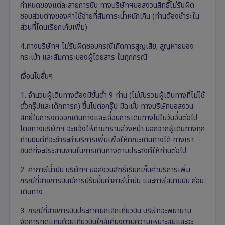
กำหนดของแต่ละสายการบิน ทางบริษัทฯขอสงวนสิทธิ์ไม่รับผิด
ชอบส่วนต่างของค่าใช้จ่ายที่สัมภาระน้ำหนักเกิน (ท่านต้องชำระใน
ส่วนที่โดนเรียกเก็บเพิ่ม)
4.ทางบริษัทฯ ไม่รับผิดชอบกรณีเกิดการสูญเสีย, สูญหายของ
กระเป๋า และสัมภาระของผู้โดยสาร ในทุกกรณี
เงื่อนไขอื่นๆ
1. จำนวนผู้เดินทางต้องมีขั้นต่ำ 9 ท่าน (ไม่นับรวมผู้เดินทางที่ไม่ใช้
ตั๋วกรุ๊ปและเด็กทารก) ขึ้นไปต่อกรุ๊ป มิฉะนั้น ทางบริษัทขอสงวน
สิทธิ์ในการงดออกเดินทางและเลื่อนการเดินทางไปในวันอื่นต่อไป
โดยทางบริษัทฯ จะแจ้งให้ท่านทราบล่วงหน้า นอกจากผู้เดินทางทุก
ท่านยินดีที่จะชำระค่าบริการเพิ่มเพื่อให้คณะเดินทางได้ ทางเรา
ยินดีที่จะประสานงานในการเดินทางตามประสงค์ให้ท่านต่อไป
2. ค่าภาษีน้ำมัน บริษัทฯ ขอสงวนสิทธิ์เรียกเก็บค่าบริการเพิ่ม
กรณีที่สายการบินมีการปรับขึ้นค่าภาษีน้ำมัน และภาษีสนามบิน ก่อน
เดินทาง
3. กรณีที่สายการบินประกาศยกเลิกเที่ยวบิน บริษัทจะพยายาม
จัดการทดแทนด้วยเที่ยวบินใกล้เคียงตามความเหมาะสมและจะ