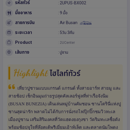
รหัสทัวร์
: 2UPUS-BX002
มื้ออาหาร
: 9 มื้อ
สายการบิน
: Air Busan
ระยะเวลา
: 5วัน 3คืน
Product
: 2UCenter
เส้นทาง
:
ปูซาน
Highlight
ไฮไลท์ทัวร์
เที่ยวปูซานแบบแกรนด์ แกรนด์ ทั้งสายอาร์ท สายมู และ
สายช้อป เช็กอินมุมถ่ายรูปสุดคัลเลอร์ฟูลที่ท่าเรือจังนิม
(BUSAN BUNEZIA) เดินเล่นหมู่บ้านคัมชอน ซานโตรินี่แห่งปู
ซานสุดน่ารัก พลาดไม่ได้กับการนั่งรถไฟปุ๊กปิ๊กชมวิวทะเล
เมืองปูซาน เสริมสิริมงคลที่วัดแฮดงยงกุงซา วัดริมทะเลชื่อดัง
พร้อมช้อปจุใจที่ล๊อตเต้พรีเมี่ยมเอ้าท์เล็ต และตลาดนัมโพดง