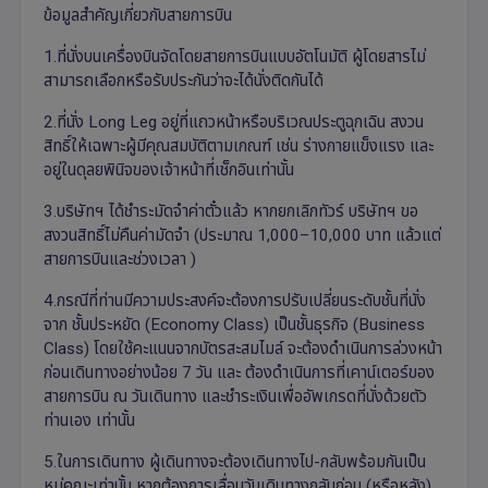
ข้อมูลสำคัญเกี่ยวกับสายการบิน
1.ที่นั่งบนเครื่องบินจัดโดยสายการบินแบบอัตโนมัติ ผู้โดยสารไม่
สามารถเลือกหรือรับประกันว่าจะได้นั่งติดกันได้
2.ที่นั่ง Long Leg อยู่ที่แถวหน้าหรือบริเวณประตูฉุกเฉิน สงวน
สิทธิ์ให้เฉพาะผู้มีคุณสมบัติตามเกณฑ์ เช่น ร่างกายแข็งแรง และ
อยู่ในดุลยพินิจของเจ้าหน้าที่เช็กอินเท่านั้น
3.บริษัทฯ ได้ชำระมัดจำค่าตั๋วแล้ว หากยกเลิกทัวร์ บริษัทฯ ขอ
สงวนสิทธิ์ไม่คืนค่ามัดจำ (ประมาณ 1,000–10,000 บาท แล้วแต่
สายการบินและช่วงเวลา )
4.กรณีที่ท่านมีความประสงค์จะต้องการปรับเปลี่ยนระดับชั้นที่นั่ง
จาก ชั้นประหยัด (Economy Class) เป็นชั้นธุรกิจ (Business
Class) โดยใช้คะแนนจากบัตรสะสมไมล์ จะต้องดำเนินการล่วงหน้า
ก่อนเดินทางอย่างน้อย 7 วัน และ ต้องดำเนินการที่เคาน์เตอร์ของ
สายการบิน ณ วันเดินทาง และชำระเงินเพื่ออัพเกรดที่นั่งด้วยตัว
ท่านเอง เท่านั้น
5.ในการเดินทาง ผู้เดินทางจะต้องเดินทางไป-กลับพร้อมกันเป็น
หมู่คณะเท่านั้น หากต้องการเลื่อนวันเดินทางกลับก่อน (หรือหลัง)