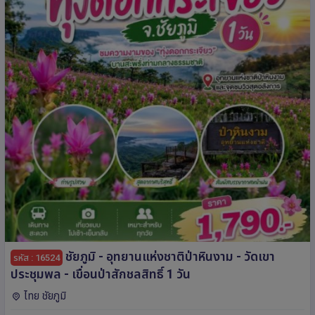
ชัยภูมิ - อุทยานแห่งชาติป่าหินงาม - วัดเขา
รหัส : 16524
ประชุมพล - เขื่อนป่าสักชลสิทธิ์ 1 วัน
ไทย ชัยภูมิ