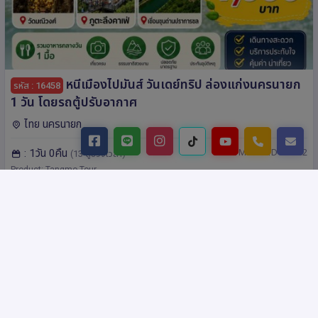
หนีเมืองไปมันส์ วันเดย์ทริป ล่องแก่งนครนายก
รหัส : 16458
1 วัน โดยรถตู้ปรับอากาศ
ไทย นครนายก
: 1วัน 0คืน
: TM-NKY1D-VN002
(13 ดูช่วงเวลา)
Product: Tangmo Tour
฿ 1,999.-