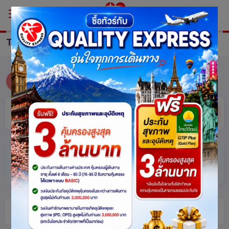
TOUR
ALL
ซ่อน
ค้นหา
ตัวกรอง
(แตะเพื่อเปิด/ปิด)
ทัวร์