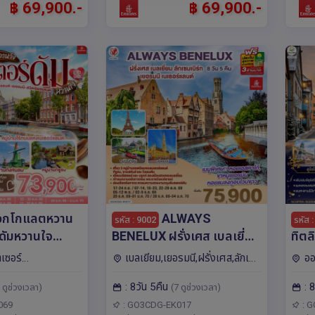
฿ 69,900.-
฿ 69,900.-
อกโกแลตหวาน
ALWAYS
รหัส : 9002
รหัส 
BENELUX ฝรั่งเศส เบลเยี่ยม
ทิตล
ลเยี่ยม -
ลักเซมเบิร์ก เยอรมนี
เซอร
ตเซอร์
เบลเยียม,เยอรมนี,ฝรั่งเศส,ลักเซม
ออ
 เยอรมนี - สวิต
เนเธอร์แลนด์ 8 วัน 5 คืน โดย
โดย
รั่งเศส,เนเธอร์แลน
เบิร์ก,เนเธอร์แลนด์,ยุโรป โค
แลนด์
: 8วัน 5คืน
: 
สายการบิน EMIRATES (EK)
(SQ
 ดูช่วงเวลา)
(7 ดูช่วงเวลา)
ดึสเซลดอร์ฟ,กอ
โลญ,ปารีส,อัมสเตอร์ดัม,บรัสเซลส์,ลัก
เบิร์ก
เซม
เบิร์ก
ิเรทซ์ (EK)
069
: GO3CDG-EK017
: 