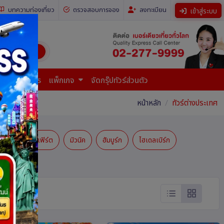
บทความท่องเที่ยว
ตรวจสอบการจอง
ลงทะเบียน
เข้าสู่ระบบ
ี่ยวทั่วโลก)
การยื่นเอกสาร
แพ็กเกจ
จัดกรุ๊ปทัวร์ส่วนตัว
หน้าหลัก
ทัวร์ต่างประเทศ
แฟรงก์เฟิร์ต
มิวนิค
ฮัมบูร์ก
ไฮเดลเบิร์ก