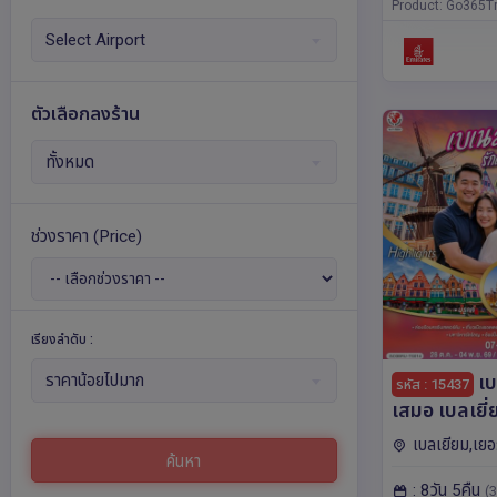
สบูร์ก,ปารีส,อัมส
Product: Go365Tr
ริค,ลูเซิร์น,แฟรง
Select Airport
ตัวเลือกลงร้าน
ทั้งหมด
ช่วงราคา
(Price)
เรียงลำดับ :
เบ
ราคาน้อยไปมาก
รหัส : 15437
เสมอ เบลเยี่
เยอรมนี เนเธ
เบลเยียม,เยอ
ค้นหา
คืน โดยสายก
เบิร์ก,เนเธอร์แล
: 8วัน 5คืน
(3
โลญ,อัมสเตอร์ด