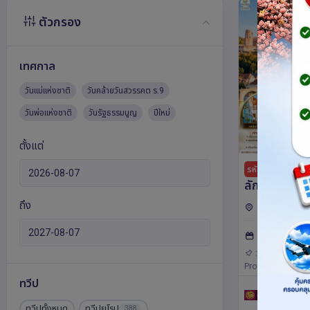
ตัวกรอง
เทศกาล
วันแม่แห่งชาติ
วันคล้ายวันสวรรคต ร.9
วันพ่อแห่งชาติ
วันรัฐธรรมนูญ
ปีใหม่
ตั้งแต่
ใจ
รหัส : 16506
ลักซ์ แวะเติ
เซี่ยงไฮ้ เบลเ
ถึง
เบลเยียม,จีน
เบิร์ก - เยอร
เบิร์ก,เนเธอร์แล
: 10วัน 5คืน
เนเธอร์แลนด์
โลญ,เซี่ยงไฮ้,อัม
ลักเซมเบิร์ก,แฟร
เซี่ยงไฮ้ทั้ง
: GO3BRU-HO
ลักเซมเบิร์ก-เยอ
Product: Go365Tr
5 คืน โดยสา
ทวีป
เนเธอร์แลนด์,บรู
Juneyao
ทวีปทั้งหมด
ทวีปยุโรป
388