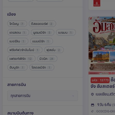
สเปน
สโลวาเกีย
สโลวีเนีย
4
12
1
เมือง
สวิตเซอร์แลนด์
สวีเดน
59
7
โคโลญ
ดึสเซลดอร์ฟ
7
2
สาธารณรัฐเชก
ออสเตรีย
15
31
เดรสเดน
นูเรมเบิร์ก
เบรเมน
1
5
1
อังกฤษ
อิตาลี
เอสโตเนีย
7
58
3
เบอร์ลิน
แบมเบิร์ก
1
1
ไอซ์แลนด์
ฮังการี
2
9
ฟรังค์ฟวร์ทอัมไมน์
ฟุสเซ่น
1
2
แฟรงก์เฟิร์ต
มิวนิค
12
24
ฮัมบูร์ก
ไฮเดลเบิร์ก
1
1
ช็
รหัส : 13773
สายการบิน
จัง อัมสเตอร์ดัมหวานใจ
ฝรั่งเศส – เบ
เบลเยียม,สวิ
ทุกสายการบิน
เนเธอร์แลนด์
แลนด์,เยอรมนี,ฝ
: 9วัน 6คืน
เซอร์แลนด์ 9 วัน 6 คืน โดย
(5
ด์,ยุโรป โคโลญ,
ลมาร์,สตรา
สายการบินเอม
: GO3CDG-EK
สนามบินต้นทาง