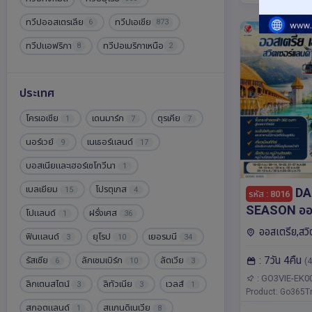
ทวีปออสเตรเลีย
ทวีปเอเชีย
6
873
ทวีปแอฟริกา
ทวีปอเมริกาเหนือ
8
2
ประเทศ
โครเอเชีย
เดนมาร์ก
ตุรเคีย
1
7
7
นอร์เวย์
เนเธอร์แลนด์
9
17
บอสเนียและเฮอร์เซโกวีนา
1
เบลเยียม
โปรตุเกส
DA
15
4
รหัส : 8016
SEASON ออส
โปแลนด์
ฝรั่งเศส
1
36
เยอรมนี - สว
ออสเตรีย,สวิ
ฟินแลนด์
ยุโรป
เยอรมนี
3
10
34
วัน 4 คืน โด
แลนด์,เยอรมนี,ยุ
: 7วัน 4คืน
EMIRATES 
รัสเซีย
ลักเซมเบิร์ก
ลัตเวีย
(4
ลาเคน,ซูริค,ลูเซิ
6
10
3
แลนด์,เยอรมนี,
: GO3VIE-EK0
ลิกเตนสไตน์
ลิทัวเนีย
เวลส์
3
3
1
วิตเซอร์แลนด์,ออ
Product: Go365Tr
สกอตแลนด์
สแกนดิเนเวีย
1
8