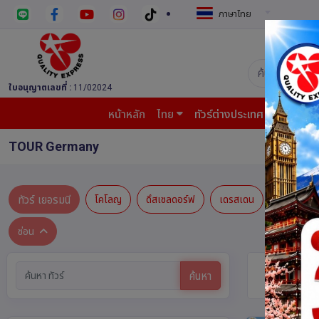
ภาษาไทย
บริษัท ควอล
ใบอนุญาตเลขที่ :
11/02024
หน้าหลัก
ไทย
ทัวร์ต่างประเทศ
บินต้น
TOUR Germany
ทัวร์ เยอรมนี
โคโลญ
ดึสเซลดอร์ฟ
เดรสเดน
นูเรมเบิร์ก
ซ่อน
ทัวร์ เยอร
ค้นหา