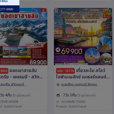
ยอดเขาสายลับ
เที่ยวละไม สโลว์
: 9352
รหัส : 15770
ตรีย - เยอรมนี - สวิต
ไลฟ์เบเนลักซ์ เนเธอร์แลนด์
์แลนด์ 7วัน 4คืน โดยสาย
เยอรมนี ลักเซมเบิร์ก
สเตรีย,สวิตเซอร์
เบลเยียม,เยอรมนี,ลักเซม
ิน Emirates (EK)
เบลเยี่ยม 7 วัน 5 คืน โดยสาย
,เยอรมนี,ลิกเตนสไตน์,ยุโรป มิ
เบิร์ก,เนเธอร์แลนด์,ยุโรป โค
7วัน 4คืน
: 7วัน 5คืน
การบินไทย (TG) บินตรงสู่
(3 ดูช่วงเวลา)
(5 ดูช่วงเวลา)
ินเตอร์ลาเคน,ซูริค,อินส์บรุค,ลู
โลญ,อัมสเตอร์ดัม,รอตเต
,เบิร์น,เวียนนา,ซูก,วาดุซ
อร์ดัม,บรัสเซลส์,ลักเซมเบิร์ก,แฟ
นครอัมสเตอร์ดัม
O3VIE-EK008
: GO3AMS-TG003
ct: Go365Travel
รงก์เฟิร์ต
Product: Go365Travel