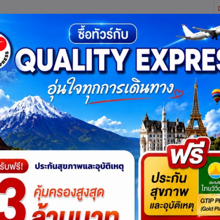
ิตี้ เอ็กซ์เพรส จำกัด ผู้เชี่ยวชาญด้านการท่องเที่ยว ทัวร์ ในประเทศ และ ต่างประเทศ (เท
ทาง
แพ็กเกจทัวร์
บัตรเข้าชม
JR Pass
เรือสำราญ
บริ
เบรเมน
เบอร์ลิน
แบมเบิร์ก
ฟรังค์ฟวร์ทอัมไมน์
ฟุสเซ่น
มนี