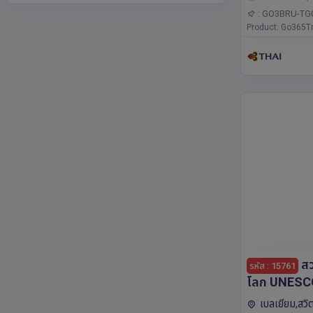
อร์ดัม,แอนต์เวิร์
: GO3BRU-TG
เบิร์ก,แฟรงก์เฟิร
Product: Go365Tr
สว
รหัส : 15761
โลก UNESCO 
บ้านยอมใจ เ
เบลเยียม,สวิ