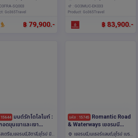
ก,เวียนนา,เซสกี ครุมลอฟ
GO3FRA-SQ003
: GO3MUC-EK033
ct: Go365Travel
Product: Go365Travel
฿ 79,900.-
฿ 83,900.-
มนต์รักโดโลไมท์ :
Romantic Road
: 15644
รหัส : 15745
กอดขุนเขาและเงา
& Waterways เยอรมนี
สาบเยอรมนี ออสเตรีย
เนเธอร์แลนด์ 10 วัน 7 คืน
สเตรีย,เยอรมนี,อิตาลี,ยุโรป มิ
เยอรมนี,เนเธอร์แลนด์,ยุโรป เบร