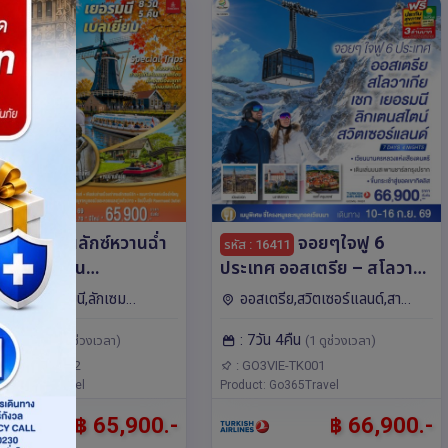
เบเนลักซ์หวานฉ่ำ
จอยๆใจฟู 6
: 16061
รหัส : 16411
ันหวานละมุน
ประเทศ ออสเตรีย – สโลวา
อร์แลนด์ เยอรมนี ลักเซม
เกีย - เชก - เยอรมนี – ลิก
ลเยียม,เยอรมนี,ลักเซม
ออสเตรีย,สวิตเซอร์แลนด์,สา
ก เบลเยี่ยม 8 วัน 5 คืน
เตนสไตน์ - สวิตเซอร์แลนด์ 7
,เนเธอร์แลนด์,ยุโรป โค
ธารณรัฐเชก,เยอรมนี,ลิกเตนส
8วัน 5คืน
: 7วัน 4คืน
สายการบิน Emirates
วัน 4 คืน โดยสายการบิน
(4 ดูช่วงเวลา)
(1 ดูช่วงเวลา)
ัมสเตอร์ดัม,บรัสเซลส์,ลักเซม
ไตน์,สโลวาเกีย,ยุโรป มิวนิค,ซูริค,บราติ
,แฟรงก์เฟิร์ต,บรูกส์
สลาวา,ปราก,ลูเซิร์น,เวียนนา,เซสกี ครุ
)
TURKISH (TK)
GO3AMS-EK002
: GO3VIE-TK001
ct: Go365Travel
มลอฟ,ซูก,วาดุซ
Product: Go365Travel
฿ 65,900.-
฿ 66,900.-