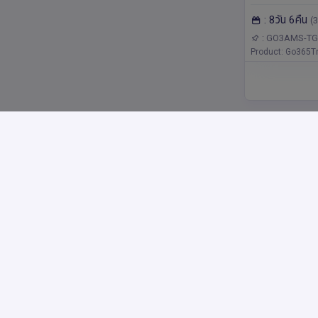
เบลเยี่ยม ลัก
แลนด์,เยอรมนี,ล
: 8วัน 6คืน
เยอรมนี สวิต
(3
เบิร์ก,เนเธอร์แลน
อัมสเตอร์ดัม,บรั
6 คืน โดยสายการบินไทย
: GO3AMS-TG
เบิร์ก,ลูเซิร์น,แฟ
Product: Go365Tr
(TG)
บู
รหัส : 15621
สวยบาดตา แต