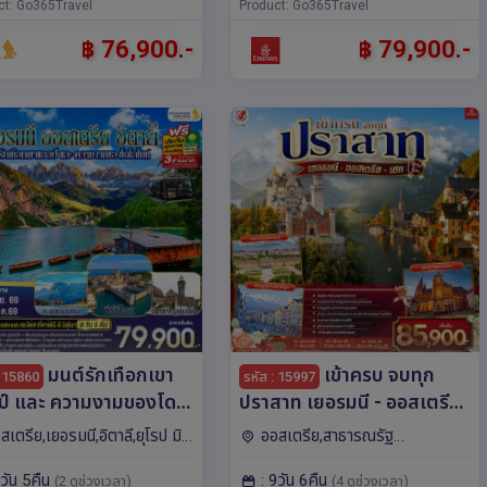
ct: Go365Travel
ก,เวียนนา,เซสกี ครุมลอฟ
Product: Go365Travel
฿ 76,900.-
฿ 79,900.-
มนต์รักเทือกเขา
เข้าครบ จบทุก
: 15860
รหัส : 15997
ป์ และ ความงามของโด
ปราสาท เยอรมนี - ออสเตรีย
ท์ เยอรมนี ออสเตรีย
– เชก 9วัน 6คืน โดยสายการ
สเตรีย,เยอรมนี,อิตาลี,ยุโรป มิ
ออสเตรีย,สาธารณรัฐ
ลี 8 วัน 5 คืน โดยสายการ
บิน Emirates (EK)
บลซาโน,มิลาน,อินส์บรุค,นูเรม
เชก,เยอรมนี,ยุโรป มิวนิค,เบอร์
8วัน 5คืน
: 9วัน 6คืน
 Singapore (SQ)
(2 ดูช่วงเวลา)
(4 ดูช่วงเวลา)
ก,แฟรงก์เฟิร์ต,โคโม
โน,ปราก,อินส์บรุค,ซาลซ์บูร์