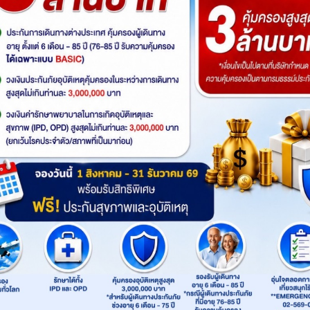
เพ้อที่ยุโรปเบเน
เยอรมนี ออสเตรีย
รหัส : 16641
รหัส 
มความหวานที่
อิตาลี เขยโดโลไมต์ สะใภ้เจ
กังห
ยี่ยม - ลักเซม
ลาโต้ เที่ยวอุทยานแห่งชาติโด
เนเธ
,เยอรมนี,ลักเซม
ออสเตรีย,เยอรมนี,อิตาลี,ยุโรป มิ
เบ
มนี –
โลไมท์ สวยมาก บรรยากาศ
เบิร์
นด์,ยุโรป โค
วนิค,มิลาน,เวโรนา,อินส์บรุค
เบิร์ก
: 7วัน 4คืน
: 
 แวะเที่ยว
ใบไม้เปลี่ยนสี ชิมไอติมเจลา
โดย
(4 ดูช่วงเวลา)
(5 ดูช่วงเวลา)
สเตอร์ดัม,บรัสเซลส์,
โลญ,อ
งก์เฟิร์ต,เบลเยี่ยม-
เบิร์ก
ไปและกลับ 10 วัน
โต้ที่อิตาลีประเทศต้นกำเนิด 7
(EK
001
: 2UMUC-EK026
: 
รมนี-
avel
Product: 2UCenter
Produ
ยการบิน
วัน 4 คืน โดยสายการบิน
กส์
EMIRATES (EK)
฿ 55,900.-
฿ 56,900.-