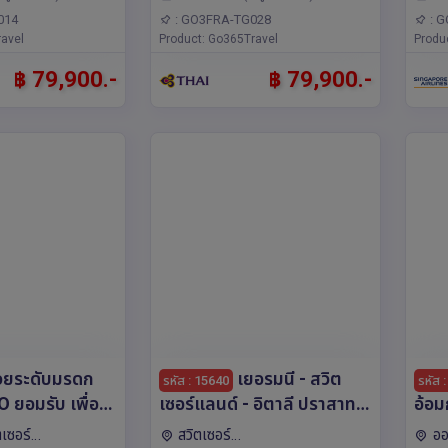
ป,บรัสเซลส์,ลักเซม
ปารีส,อัมสเตอร์ดัม,บรัสเซลส์,แฟ
014
: GO3FRA-TG028
: 
์ต,บรูกส์
avel
รงก์เฟิร์ต,ฟรังค์ฟวร์ทอัมไมน์,บรูกส์
Product: Go365Travel
Produ
฿ 79,900.-
฿ 79,900.-
ยระดับมรดก
เยอรมนี - สวิต
รหัส : 15640
รหัส 
ยอมรับ เพื่อน
เซอร์แลนด์ - อิตาลี ปราสาท
อ้อม
นเธอร์แลนด์
นอย คอยรัก พิชิตยอดเขา
ทะเล
ตเซอร์
สวิตเซอร์
ออ