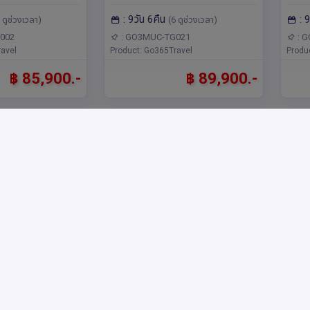
เซมเบิร์ก
Zugspitze ที่สูงที่สุดใน
อิตา
ักเซม
แลนด์,เยอรมนี,อิตาลี,ยุโรป มิวนิค,มิ
วนิค,
: 9วัน 6คืน
: 
เซอร์แลนด์ 8 วัน
เยอรมนี และตามรอย 007 ที่
การ
 ดูช่วงเวลา)
(6 ดูช่วงเวลา)
ด์,ยุโรป
ลาน,อินเตอร์ลาเคน,ซูริค,ลู
สเซลส์,ซูริค,ลักเซม
เซิร์น,โคโม,ซูก
Schilthorn 9 วัน 6 คืน โดย
002
: GO3MUC-TG021
: 
รงก์เฟิร์ต,ฟุสเซ่น,ซูก
avel
Product: Go365Travel
Produ
สายการบินไทย (TG)
฿ 85,900.-
฿ 89,900.-
ดาเปสต์แม่น้ำ
Bavaria Calling
รหัส : 15753
รหัส 
่คนข้างหน้า
& Tyrolean Melody
ลด์เ