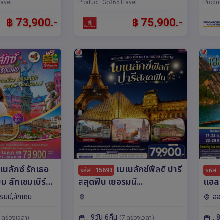
เตอร์ดัม,บรัสเซลส์,ซู
avel
เบิร์ก,ฝรั่งเศส,เบลเยี่ยม,เยอรมนี,เนเ
Product: Go365Travel
Produ
ก์เฟิร์ต,ซูก
ธอร์แลนด์,บรูกส์
฿ 73,900.-
฿ 75,900.-
เนลักซ์ รักเธอ
เบเนลักซ์ฟีลดี ปารี
รหัส : 15698
รหัส 
ยม ลักเซมเบิร์ก
สสุดฟิน เยอรมนี
แอล
อร์แลนด์ 8 วัน 5
เนเธอร์แลนด์ เบลเยี่ยม
โลไม
รมนี,ลักเซม
ออ
ารบินไทย (TG)
ฝรั่งเศส 9 วัน 6 คืน โดยสาย
อิตา
นด์,ยุโรป โค
เบลเยียม,เยอรมนี,ฝรั่งเศส,เนเธอร์แ
วนิค,โ
: 9วัน 6คืน
: 
การบินไทย (TG)
บิน
 ดูช่วงเวลา)
(7 ดูช่วงเวลา)
ัม,รอตเต
ลนด์,ยุโรป
เบิร์