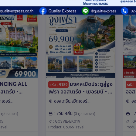
NCING ALL
มงคลเปิดประตูสู่จูง
รหัส : 9189
รหัส 
เตรีย -
เฟรา ออสเตรีย - เยอรมนี - ส
ออสเ
ิตเซอร์แลนด์ 7
วิตเซอร์แลนด์ 7วัน 4คืน โดย
เซอร
ตเซอร์
ออสเตรีย,สวิตเซอร์
ออ
ยสายการบิน
สายการบิน Emirates (EK)
การบ
โรป มิวนิค,อินเตอร์
แลนด์,เยอรมนี,ยุโรป มิวนิค,อินเตอร์
แลนด์
: 7วัน 4คืน
: 
(EK)
 ดูช่วงเวลา)
(3 ดูช่วงเวลา)
ร์น,เวียนนา,สวิตเซอร์
ลาเคน,ซูริค,ซาลซ์บูร์ก,ลู
วนิค,อ
ออสเตรีย-เยอรมนี-ส
เซิร์น,เวียนนา,ซูก
เซิร์น
05
: GO3VIE-EK019
: G
สเตรีย,ซูก
avel
Product: Go365Travel
Produ