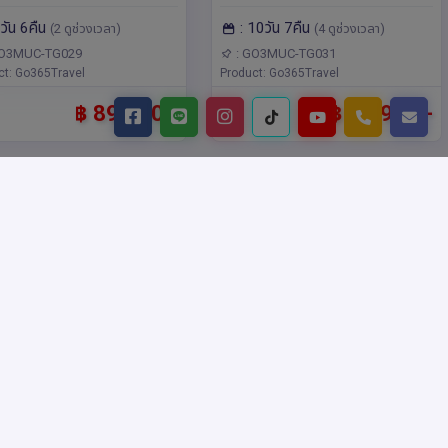
ลี 9 วัน 6 คืน โดยสาย
โดยสายการบินไทย (TG)
มิลาน,เวโรนา,อินส์บรุค,โคโม
เมน,เดรสเดน,ฮัมบูร์ก,มิ
9วัน 6คืน
: 10วัน 7คืน
บินไทย (TG)
(2 ดูช่วงเวลา)
(4 ดูช่วงเวลา)
วนิค,อัมสเตอร์ดัม,เบอร์ลิน,แบม
เบิร์ก,นูเรมเบิร์ก
GO3MUC-TG029
: GO3MUC-TG031
ct: Go365Travel
Product: Go365Travel
฿ 89,900.-
฿ 89,900.-
กรินเดลวา
ซบไหล่กับไอเฟล
: 16299
รหัส : 16329
ฟียส เอกิสฮอร์นเฟี้ยว ส
สบตากับโมนาลิซา เยอรมนี