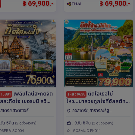
฿ 69,900.-
฿ 69,900.-
เพลินไลน์สะกดจิต
ติดใจเธอไม่
: 15881
รหัส : 9638
ิสสะกิดใจ เยอรมนี สวิต
ไหว...มาสวยถูกใจที่ฮัลสตัท
์แลนด์ อิตาลี 8 วัน 5 คืน
ก่อนได้ไหม เยอรมัน
สเตรีย,สวิตเซอร์
ออสเตรีย,สาธารณรัฐ
สายการบิน Singapore
ออสเตรีย เชก สโลวาเกีย
,เยอรมนี,อิตาลี,ยุโรป ไฮเดล
เชก,เยอรมนี,ฮังการี,สโลวาเกีย,ยุโรป
8วัน 5คืน
: 9วัน 6คืน
)
ฮังการี 9วัน 6คืน โดยสายการ
(2 ดูช่วงเวลา)
(2 ดูช่วงเวลา)
,มิลาน,ซูริค,ลูเซิร์น,นูเรม
มิวนิค,บราติสลาวา,คาร์โลวี
,แฟรงก์เฟิร์ต,ซูก
วารี,ปราก,บูดาเปสต์,ซาลซ์บูร์
บิน Emirates (EK)
GO3FRA-SQ004
: GO3MUC-EK011