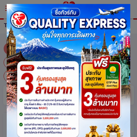
TOUR England
ทัวร์ อังกฤษ
นิวคาสเซิล อะพอน ไทน์
บริสตอล
แมนเชสเตอร์
ลอนดอน
ลิเวอร์พูล
ออกซ์ฟอร์ด
อังกฤษ-ลอนดอน
ซ่อน
ค้นหา
ตัวกรอง
(แตะเพื่อเปิด/ปิด)