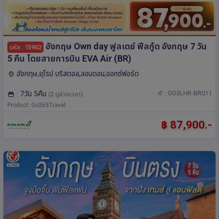
อังกฤษ Own day ฟูลเดย์ ฟีลกู้ด อังกฤษ 7 วัน
รหัส : 15902
5 คืน โดยสายการบิน EVA Air (BR)
อังกฤษ,ยุโรป บริสตอล,ลอนดอน,ออกซ์ฟอร์ด
: 7วัน 5คืน
: GO3LHR-BR011
(2 ดูช่วงเวลา)
Product: Go365Travel
฿ 87,900.-