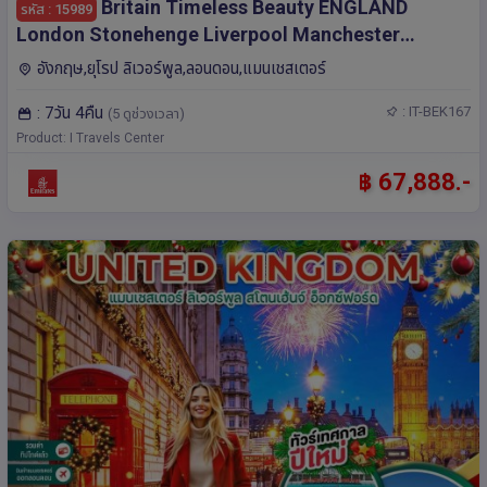
Britain Timeless Beauty ENGLAND
รหัส : 15989
London Stonehenge Liverpool Manchester
Stratford Upon Avonv 7 วัน 4 คืน โดยสายการบิน
อังกฤษ,ยุโรป ลิเวอร์พูล,ลอนดอน,แมนเชสเตอร์
Emirates (EK)
: 7วัน 4คืน
: IT-BEK167
(5 ดูช่วงเวลา)
Product: I Travels Center
฿ 67,888.-