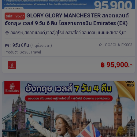
GLORY GLORY MANCHESTER สกอตแลนด์
รหัส : 9677
อังกฤษ เวลส์ 9 วัน 6 คืน โดยสายการบิน Emirates (EK)
อังกฤษ,สกอตแลนด์,เวลส์,ยุโรป กลาสโกว์,ลอนดอน,แมนเชสเตอร์,นิว
คาสเซิล อะพอน ไทน์,เอดินบะระ,คาร์ดิฟฟ์
: 9วัน 6คืน
: GO3GLA-EK003
(4 ดูช่วงเวลา)
Product: Go365Travel
฿ 95,900.-