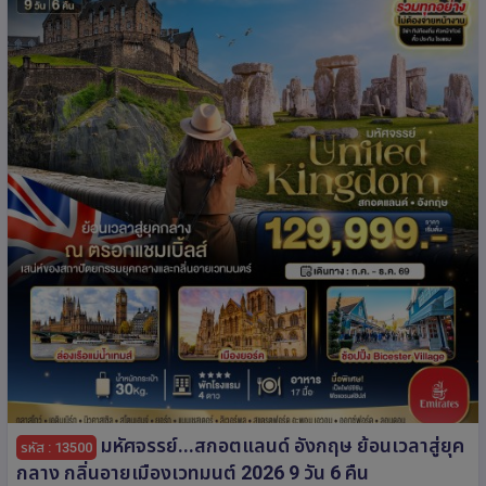
มหัศจรรย์...สกอตแลนด์ อังกฤษ ย้อนเวลาสู่ยุค
รหัส : 13500
กลาง กลิ่นอายเมืองเวทมนต์ 2026 9 วัน 6 คืน