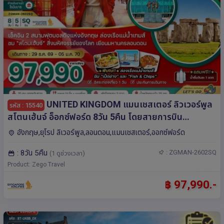
UNITED KINGDOM แมนเชสเตอร์ ลิวเวอร์พูล
รหัส : 15540
สโตนเฮ้นจ์ อ็อกซ์ฟอร์ด 8วัน 5คืน โดยสายการบิน
Singapore Airlines (SQ)
อังกฤษ,ยุโรป ลิเวอร์พูล,ลอนดอน,แมนเชสเตอร์,ออกซ์ฟอร์ด
: 8วัน 5คืน
: ZGMAN-2602SQ
(1 ดูช่วงเวลา)
Product: Zego Travel
฿ 97,990.-