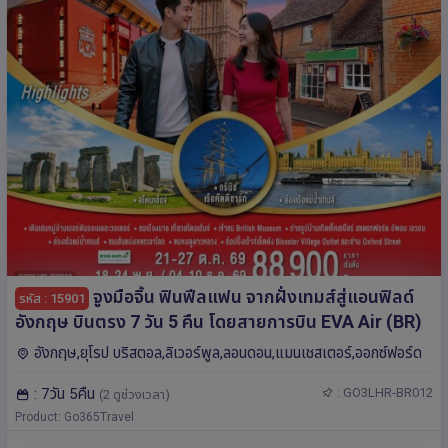
จูงมือจิ้น ฟินฟีลแฟน จากฝั่งเทมส์สู่แอนฟิลด์
รหัส : 15901
อังกฤษ บินตรง 7 วัน 5 คืน โดยสายการบิน EVA Air (BR)
อังกฤษ,ยุโรป บริสตอล,ลิเวอร์พูล,ลอนดอน,แมนเชสเตอร์,ออกซ์ฟอร์ด
: 7วัน 5คืน
: GO3LHR-BR012
(2 ดูช่วงเวลา)
Product: Go365Travel