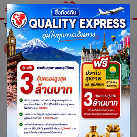
TOUR
ALL
ซ่อน
ค้นหา
ตัวกรอง
(แตะเพื่อเปิด/ปิด)
ทัวร์