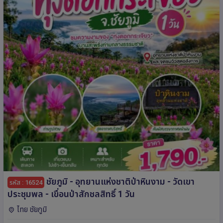
ชัยภูมิ - อุทยานแห่งชาติป่าหินงาม - วัดเขา
รหัส : 16524
ประชุมพล - เขื่อนป่าสักชลสิทธิ์ 1 วัน
ไทย ชัยภูมิ