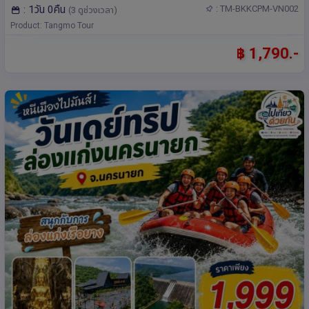
: 1วัน 0คืน
: TM-BKKCPM-VN002
(3 ดูช่วงเวลา)
Product: Tangmo Tour
฿ 1,790.-