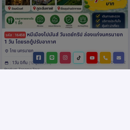
หนีเมืองไปมันส์ วันเดย์ทริป ล่องแก่งนครนายก
รหัส : 16458
1 วัน โดยรถตู้ปรับอากาศ
ไทย นครนายก
: 1วัน 0คืน
: TM-NKY1D-VN002
(12 ดูช่วงเวลา)
Product: Tangmo Tour
฿ 1,999.-