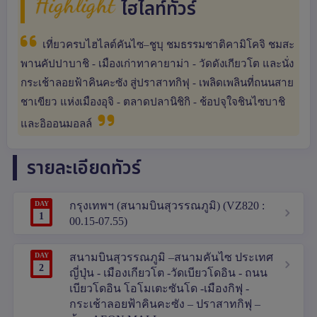
Highlight
ไฮไลท์ทัวร์
เที่ยวครบไฮไลต์คันไซ–ชูบุ ชมธรรมชาติคามิโคจิ ชมสะ
พานคัปปาบาชิ - เมืองเก่าทาคายาม่า - วัดดังเกียวโต และนั่ง
กระเช้าลอยฟ้าคินคะซัง สู่ปราสาทกิฟุ - เพลิดเพลินที่ถนนสาย
ชาเขียว แห่งเมืองอุจิ - ตลาดปลานิชิกิ - ช้อปจุใจชินไซบาชิ
และอิออนมอลล์
รายละเอียดทัวร์
DAY
กรุงเทพฯ (สนามบินสุวรรณภูมิ) (VZ820 :
1
00.15-07.55)
DAY
สนามบินสุวรรณภูมิ –สนามคันไซ ประเทศ
2
ญี่ปุ่น - เมืองเกียวโต -วัดเบียวโดอิน - ถนน
เบียวโดอิน โอโมเตะซันโด -เมืองกิฟุ -
กระเช้าลอยฟ้าคินคะซัง – ปราสาทกิฟุ –