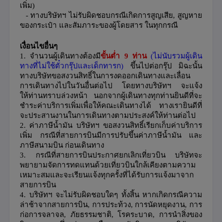
เพิ่ม
)
- ทางบริษัทฯ ไม่รับผิดชอบกรณีเกิดการสูญเสีย
,
สูญหาย
ของกระเป๋า และสัมภาระของผู้โดยสาร ในทุกกรณี
เงื่อนไขอื่นๆ
1.
จำนวนผู้เดินทางต้องมี
ขั้นต่ำ
9
ท่าน
(
ไม่นับรวมผู้เดิน
ทางที่ไม่ใช้ตั๋วกรุ๊ปและเด็กทารก)
ขึ้นไปต่อกรุ๊ป มิฉะนั้น
ทางบริษัทขอสงวนสิทธิ์ในการงดออกเดินทางและเลื่อน
การเดินทางไปในวันอื่นต่อไป โดยทางบริษัทฯ จะแจ้ง
ให้ท่านทราบล่วงหน้า นอกจากผู้เดินทางทุกท่านยินดีที่จะ
ชำระค่าบริการเพิ่มเพื่อให้คณะเดินทางได้ ทางเรายินดีที่
จะประสานงานในการเดินทางตามประสงค์ให้ท่านต่อไป
2.
ค่าภาษีน้ำมัน บริษัทฯ ขอสงวนสิทธิ์เรียกเก็บค่าบริการ
เพิ่ม กรณีที่สายการบินมีการปรับขึ้นค่าภาษีน้ำมัน และ
ภาษีสนามบิน ก่อนเดินทาง
3.
กรณีที่สายการบินประกาศยกเลิกเที่ยวบิน บริษัทจะ
พยายามจัดการทดแทนด้วยเที่ยวบินใกล้เคียงตามความ
เหมาะสมและจะเรียนแจ้งทุกครั้งที่ได้รับการแจ้งมาจาก
สายการบิน
4.
บริษัทฯ จะไม่รับผิดชอบใดๆ ทั้งสิ้น หากเกิดกรณีความ
ล่าช้าจากสายการบิน
,
การประท้วง
,
การนัดหยุดงาน
,
การ
ก่อการจลาจล
,
ภัยธรรมชาติ
,
โรคระบาด
,
การนำสิ่งของ