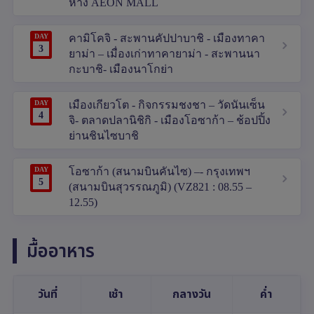
ห้าง AEON MALL
DAY
คามิโคจิ - สะพานคัปปาบาชิ - เมืองทาคา
3
ยาม่า – เมื่องเก่าทาคายาม่า - สะพานนา
กะบาชิ- เมืองนาโกย่า
DAY
เมืองเกียวโต - กิจกรรมชงชา – วัดนันเซ็น
4
จิ- ตลาดปลานิชิกิ - เมืองโอซาก้า – ช้อปปิ้ง
ย่านชินไซบาชิ
DAY
โอซาก้า (สนามบินคันไซ) –- กรุงเทพฯ
5
(สนามบินสุวรรณภูมิ) (VZ821 : 08.55 –
12.55)
มื้ออาหาร
วันที่
เช้า
กลางวัน
ค่ำ