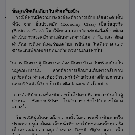
ข้อมูลเพิ่มเติมเกี่ยวกับ ตั๋วเครื่องบิน
-
กรณีที่ท่านมีความประสงค์จะต้องการปรับเปลี่ยนระดับชั้น
ที่นั่ง จาก
ชั้นประหยัด
(Economy Class)
เป็นชั้นธุรกิจ
(Business Class)
โดยใช้คะแนนจากบัตรสะสมไมล์ จะต้อง
ดำเนินการล่วงหน้าก่อนเดินทางอย่างน้อย
7
วัน
และ ต้อง
ดำเนินการที่เคาน์เตอร์ของสายการบิน ณ วันเดินทาง และ
ชำระเงินเพื่ออัพเกรดที่นั่งด้วยตัวท่านเอง เท่านั้น
ในการเดินทาง ผู้เดินทางจะต้องเดินทางไป
-
กลับพร้อมกันเป็น
หมู่คณะเท่านั้น หากต้องการเลื่อนวันเดินทางกลับก่อน
(
หรือหลัง
)
ท่านจะต้องชำระค่าใช้จ่ายส่วนต่างที่สายการบิน
และบริษัททัวร์เรียกเก็บเพิ่มเติมก่อนออกตั๋วโดยสาร
การจัดที่นั่งบนเครื่องบิน จะเป็นไปตามที่สายการบินเป็นผู้
กำหนด ซึ่งทางบริษัทฯ ไม่สามารถเข้าไปจัดการได้แต่
อย่างใด
ในกรณีที่ผู้เดินทางต้อง
ออกตั๋วโดยสารเครื่องบินภายใน
ประเทศ
กรุณาติดต่อเจ้าหน้าที่ของบริษัทฯล่วงหน้าทุกครั้ง
เพื่อตรวจสอบความถูกต้อง
ของ
Detail flight
และ เพื่อ