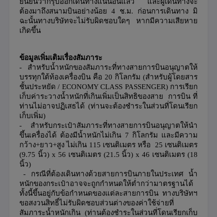
ยืนยันว่ากรุ๊ปออกเดินทางแน่นอนแล้ว
และผู้เดินทางจะ
ต้องมาถึงสนามบินอย่างน้อย 4 ช.ม. ก่อนการเดินทาง มิ
ฉะนั้นทางบริษัทจะไม่รับผิดชอบใดๆ
หากมีความเสียหาย
เกิดขึ้น
ข้อมูลเพิ่มเติมเรื่องสัมภาระ
-
สำหรับน้ำหนักของสัมภาระที่ทางสายการบินอนุญาตให้
บรรทุกใต้ท้องเครื่องบิน คือ
20
กิโลกรัม
(
สำหรับผู้โดยสาร
ชั้นประหยัด
/
ECONOMY CLASS PASSENGER)
การเรียก
เก็บค่าระวางน้ำหนักที่เกินเพิ่มเป็นสิทธิของสาย การบิน
ที่
ท่านไม่อาจปฏิเสธได้
(
ท่านจะต้องชำระในส่วนที่โดนเรียก
เก็บเพิ่ม
)
-
สำหรับกระเป๋าสัมภาระที่ทางสายการบินอนุญาตให้นำ
ขึ้นเครื่องได้ ต้องมีน้ำหนักไม่เกิน
7
กิโลกรัม และมีความ
กว้าง
+
ยาว
+
สูง ไม่เกิน
115
เซนติเมตร หรือ
25
เซนติเมตร
(
9.75
นิ้ว
)
x
56
เซนติเมตร
(
21.5
นิ้ว
)
x 46
เซนติเมตร
(
18
นิ้ว
)
- กรณีที่ต้องเดินทางด้วยสายการบินภายในประเทศ น้ำ
หนักของกระเป๋าอาจจะถูกกำหนดให้ต่ำกว่ามาตรฐานได้
ทั้งนี้ขึ้นอยู่กับข้อกำหนดของแต่ละสายการบิน ทางบริษัทฯ
ขอสงวนสิทธิ์ไม่รับผิดชอบส่วนต่างของค่าใช้จ่ายที่
สัมภาระน้ำหนักเกิน
(
ท่านต้องชำระในส่วนที่โดนเรียกเก็บ