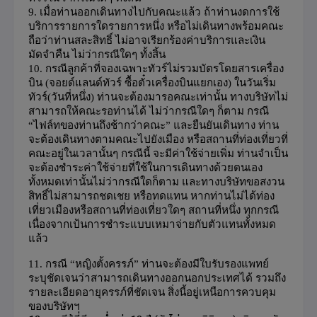
9.
เมื่อท่านออกเดินทางไปกับคณะแล้ว ถ้าท่านงดการใช้
บริการรายการใดรายการหนึ่ง หรือไม่เดินทางพร้อมคณะ
ถือว่าท่านสละสิทธิ์ ไม่อาจเรียกร้องค่าบริการและเงิน
มัดจำคืน ไม่ว่ากรณีใดๆ ทั้งสิ้น
10.
กรณีลูกค้าที่จองเฉพาะทัวร์ไม่รวมบัตรโดยสารเครื่อง
บิน (จอยด์แลนด์ทัวร์ ซื้อตั๋วเครื่องบินแยกเอง) ในวันเริ่ม
ทัวร์(วันที่หนึ่ง) ท่านจะต้องมารอคณะเท่านั้น ทางบริษัทไม่
สามารถให้คณะรอท่านได้ ไม่ว่ากรณีใดๆ ก็ตาม กรณี
“
ไฟล์ทของท่านถึงช้ากว่าคณะ
”
และยืนยันเดินทาง ท่าน
จะต้องเดินทางตามคณะไปยังเมือง หรือสถานที่ท่องเที่ยวที่
คณะอยู่ในเวลานั้นๆ กรณีนี้ จะมีค่าใช้จ่ายเพิ่ม ท่านจำเป็น
จะต้องชำระค่าใช้จ่ายที่ใช้ในการเดินทางด้วยตนเอง
ทั้งหมดเท่านั้นไม่ว่ากรณีใดก็ตาม และทางบริษัทขอสงวน
สิทธิ์ไม่สามารถชดเชย หรือทดแทน หากท่านไม่ได้ท่อง
เที่ยวเมืองหรือสถานที่ท่องเที่ยวใดๆ สถานที่หนึ่ง ทุกกรณี
เนื่องจากเป้นการชำระแบบเหมาจ่ายกับตัวแทนทั้งหมด
แล้ว
11. กรณี
“
หญิงตั้งครรภ์
”
ท่านจะต้องมีใบรับรองแพทย์
ระบุชัดเจนว่าสามารถเดินทางออกนอกประเทศได้ รวมถึง
รายละเอียดอายุครรภ์ที่ชัดเจน สิ่งนี้อยู่เหนือการควบคุม
ของบริษัทฯ