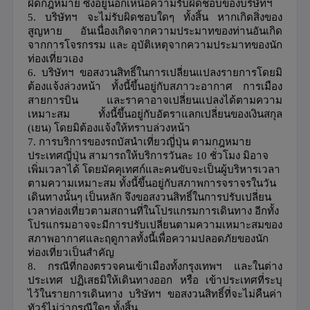
ผิดกฎหมาย ซึ่งอยู่นอกเหนือความรับผิดชอบของบริษัทฯ
5.
บริษัทฯ จะไม่รับผิดชอบใดๆ ทั้งสิ้น หากเกิดสิ่งของ
สูญหาย อันเนื่องเกิดจากความประมาทของท่านอันเกิด
จากการโจรกรรม และ อุบัติเหตุจากความประมาทของนัก
ท่องเที่ยวเอง
6.
บริษัทฯ ขอสงวนสิทธิ์ในการเปลี่ยนแปลงรายการโดยมิ
ต้องแจ้งล่วงหน้า ทั้งนี้ขึ้นอยู่กับสภาวะอากาศ การเมือง
สายการบิน และราคาอาจเปลี่ยนแปลงได้ตามความ
เหมาะสม ทั้งนี้ขึ้นอยู่กับอัตราแลกเปลี่ยนของเงินสกุล
(
เยน
)
โดยมิต้องแจ้งให้ทราบล่วงหน้า
7.
การบริการของรถบัสนำเที่ยวญี่ปุ่น ตามกฎหมาย
ประเทศญี่ปุ่น สามารถให้บริการวันละ
10
ชั่วโมง มิอาจ
เพิ่มเวลาได้ โดยมัคคุเทศก์และคนขับจะเป็นผู้บริหารเวลา
ตามความเหมาะสม ทั้งนี้ขึ้นอยู่กับสภาพการจราจรในวัน
เดินทางนั้นๆ เป็นหลัก จึงขอสงวนสิทธิ์ในการปรับเปลี่ยน
เวลาท่องเที่ยวตามสถานที่ในโปรแกรมการเดินทาง อีกทั้ง
โปรแกรมอาจจะมีการปรับเปลี่ยนตามความเหมาะสมของ
สภาพอากาศและฤดูกาลทั้งนี้เพื่อความปลอดภัยของนัก
ท่องเที่ยวเป็นสำคัญ
8.
กรณีที่กองตรวจคนเข้าเมืองทั้งกรุงเทพฯ และในต่าง
ประเทศ ปฏิเสธมิให้เดินทางออก หรือ เข้าประเทศที่ระบุ
ไว้ในรายการเดินทาง บริษัทฯ ขอสงวนสิทธิ์ที่จะไม่คืนค่า
ทัวร์ไม่ว่ากรณีใดๆ ทั้งสิ้น