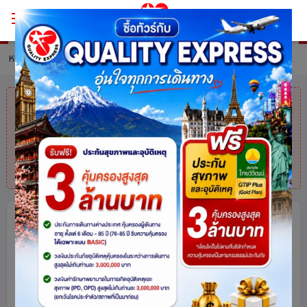
หน้าหลัก
ทัวร์ Japan
รายละเอียดทัวร์
คุณมาช้าไปแล้ว
สินค้าหมดแล้วค่ะ
แต่ไม่
ต้องห่วง! สอบถามสินค้าคล้ายกันได้ที่
โทร.
025113000
คามิโคจิ โอซาก้า อุจิ ทาคายาม่า เกียวโต
เที่ยวครบทุกวัน 5 วัน 3 คืน โดยสายกา
รบินเวียตเจ็ทแอร์ [VZ]
ไม่เข้าร้านช็อปปิ้ง
ญี่ปุ่น
11780
share