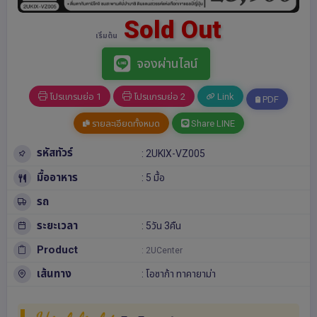
Sold Out
เริ่มต้น
จองผ่านไลน์
โปรแกรมย่อ 1
โปรแกรมย่อ 2
Link
PDF
รายละเอียดทั้งหมด
Share LINE
รหัสทัวร์
: 2UKIX-VZ005
มื้ออาหาร
: 5 มื้อ
รถ
ระยะเวลา
: 5วัน 3คืน
Product
: 2UCenter
เส้นทาง
:
โอซาก้า
ทาคายาม่า