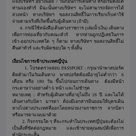
แจ้งบริษัทฯ อย่างน้อย 7 วันก่อนการเดินทาง หรือเริ่มตั้งแต่
ท่านจองทัวร์ มิฉะนั้นทางบริษัทฯ จะไม่สามารถจัดการได้
ล่วงหน้า ทางบริษัทฯ ขอสงวนสิทธิ์ในการเรียกเก็บค่าใช้
จ่ายตามจริงที่เกิดขึ้นกับผู้เดินทาง (ถ้ามี)
4. กรณีใช้หนังสือเดินทางราชการ (เล่มน้ำเงิน) เดินทาง
เพื่อการท่องเที่ยวกับคณะทัวร์ หากท่านถูกปฏิเสธในการ
เข้า-ออกประเทศใด ๆ ก็ตาม ทางบริษัทฯ ขอสงวนสิทธิ์ไม่
คืนค่าทัวร์ และรับผิดชอบใด ๆ ทั้งสิ้น
เงื่อนไขการเข้าประเทศญี่ปุ่น
1.
โปรดตรวจสอบ PASSPORT : กรุณานำพาสปอร์ต
ติดตัวมาในวันเดินทาง พาสปอร์ตต้องมีอายุไม่ต่ำกว่า 6
เดือน หรือ 180 วัน ขึ้นไปก่อนการเดินทาง ต้องมีหน้า
กระดาษว่างอย่างต่ำ 6 หน้า และไม่ชำรุด
หมายเหตุ : สำหรับผู้เดินทางที่อายุไม่ถึง 18 ปี และไม่ได้
เดินทางกับบิดา มารดา ต้องมีเอกสารยินยอมให้บุตรเดิน
ทางไปต่างประเทศที่ออกโดยหน่วยงานราชการ จากบิดา
หรือมารดาแนบมาด้วย
2. กิจกรรมใด ๆ ที่จะกระทำในประเทศญี่ปุ่นจะต้องไม่
เป็นสิ่งที่ขัดต่อกฎหมาย และเข้าข่ายคุณสมบัติเพื่อการ
พำนักระยะสั้น