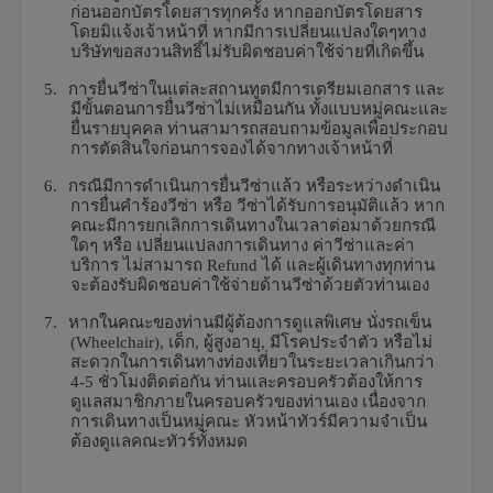
ก่อนออกบัตรโดยสารทุกครั้ง หากออกบัตรโดยสาร
โดยมิแจ้งเจ้าหน้าที่ หากมีการเปลี่ยนแปลงใดๆทาง
บริษัทขอสงวนสิทธิ์ไม่รับผิดชอบค่าใช้จ่ายที่เกิดขึ้น
5.
การยื่นวีซ่าในแต่ละสถานทูตมีการเตรียมเอกสาร และ
มีขั้นตอนการยื่นวีซ่าไม่เหมือนกัน ทั้งแบบหมู่คณะและ
ยื่นรายบุคคล
ท่านสามารถสอบถามข้อมูลเพื่อประกอบ
การตัดสินใจก่อนการจองได้จากทางเจ้าหน้าที่
6.
กรณีมีการดำเนินการยื่นวีซ่าแล้ว หรือระหว่างดำเนิน
การยื่นคำร้องวีซ่า หรือ วีซ่าได้รับการอนุมัติแล้ว หาก
คณะมีการยกเลิกการเดินทางในเวลาต่อมาด้วยกรณี
ใดๆ หรือ เปลี่ยนแปลงการเดินทาง ค่าวีซ่าและค่า
บริการ ไม่สามารถ
Refund
ได้ และผู้เดินทางทุกท่าน
จะต้องรับผิดชอบค่าใช้จ่ายด้านวีซ่าด้วยตัวท่านเอง
7.
หากในคณะของท่านมีผู้ต้องการดูแลพิเศษ นั่งรถเข็น
(
Wheelchair),
เด็ก
,
ผู้สูงอายุ
,
มีโรคประจำตัว หรือไม่
สะดวกในการเดินทางท่องเที่ยวในระยะเวลาเกินกว่า
4-5
ชั่วโมงติดต่อกัน ท่านและครอบครัวต้องให้การ
ดูแลสมาชิกภายในครอบครัวของท่านเอง เนื่องจาก
การเดินทางเป็นหมู่คณะ หัวหน้าทัวร์มีความจำเป็น
ต้องดูแลคณะทัวร์ทั้งหมด