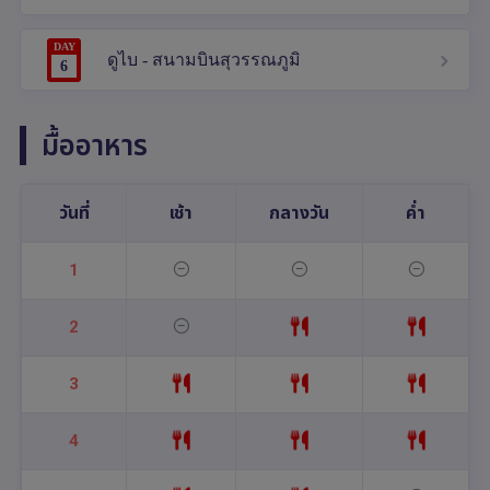
DAY
ดูไบ - สนามบินสุวรรณภูมิ
6
มื้ออาหาร
วันที่
เช้า
กลางวัน
ค่ำ
1
2
3
4