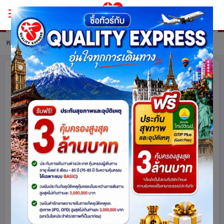
หน้าหลัก
ทัวร์ Egypt
รายละเอียดทัวร์
มนต์เสน่ห์ไคโร อ้อมกอดอเล็กซานเดรีย
อียิปต์ 6 วัน 3 คืน โดยสายการบิน
Emirates (EK)
อียิปต์
3333
share
รหัสโปรแกรม :
16049
ดูโปรแกรมทัวร์