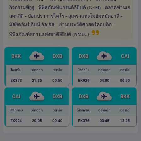
กิจกรรมขี่อูฐ - พิพิธภัณฑ์แกรนด์อียิปต์ (GEM) - ตลาดข่านเอ
ลคาลีลี - ป้อมปราการไคโร - สุเหร่าแห่งโมฮัมหมัดอาลี -
มัสยิดอัมร์ อิบน์ อัล-อัส – ย่านประวัติศาสตร์คอปติก –
พิพิธภัณฑ์สถานแห่งชาติอียิปต์ (NMEC)
BKK
DXB
DXB
CAI
ไฟล์ทไป
เวลาออก
เวลาถึง
ไฟล์ทไป
เวลาออก
เวลาถึง
EK373
21.35
00.50
EK929
04:00
06:50
CAI
DXB
DXB
BKK
ไฟล์ทกลับ
เวลาออก
เวลาถึง
ไฟล์ทกลับ
เวลาออก
เวลาถึง
EK924
20.05
00.40
EK376
03:45
13:25