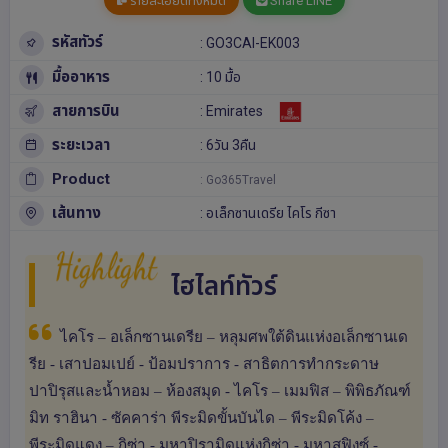
รายละเอียดทั้งหมด
Share LINE
รหัสทัวร์
: GO3CAI-EK003
มื้ออาหาร
: 10 มื้อ
สายการบิน
: Emirates
ระยะเวลา
: 6วัน 3คืน
Product
: Go365Travel
เส้นทาง
:
อเล็กซานเดรีย
ไคโร
กีซา
Highlight
ไฮไลท์ทัวร์
ไคโร – อเล็กซานเดรีย – หลุมศพใต้ดินแห่งอเล็กซานเด
รีย - เสาปอมเปย์ - ป้อมปราการ - สาธิตการทำกระดาษ
ปาปิรุสและน้ำหอม – ห้องสมุด - ไคโร – เมมฟิส – พิพิธภัณฑ์
มิท ราฮินา - ซัคคาร่า พีระมิดขั้นบันได – พีระมิดโค้ง –
พีระมิดแดง – กิซ่า - มหาปิรามิดแห่งกิซ่า - มหาสฟิงซ์ -