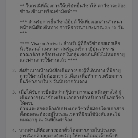
**
ในกรณีที่ต้องการให้บริษัทยื่นวีซ่าให้ ค่าวีซ่าจะต้อง
ชำระเข้ามาพร้อมค่ามัดจำ**
***
สำหรับการยื่นวีซ่าอิยิปต์ ใช้เพียงเอกสารสำหนา
หน้าหนังสือเดินทาง การพิจารณาประมาณ
35-45
วัน
***
**** Visa on Arrival :
สำหรับผู้ที่ถือวีซ่าออสเตรเลีย
นิวซีแลนด์ แคนาดา สหรัฐอเมริกา ญี่ปุ่น สหราช
อาณาจักร หรือประเทศในกลุ่มเชงเก้นที่ยังไม่หมดอายุ
และผ่านการใช้งานแล้ว ****
2.
ส่งสำเนาหน้าหนังสือเดินทางของผู้ที่เดินทาง ที่มีอายุ
การใช้งานไม่น้อยกว่า
6
เดือน เพื่อทำการเตรียมการ
ยื่นวีซ่าภายใน
3
วันนับจากวันจอง
3.
เมื่อได้รับการยืนยันว่ากรุ๊ปสามารถออกเดินทางได้ ผู้
เดินทางกรุณาจัดเตรียมเอกสารสำหรับการยื่นขอวีซ่า
ให้ครบ
ถ้วนและสอดคล้องกับประเภทวีซ่าที่สมัครโดยเอกสาร
ทั้งหมดจะต้องอยู่ในระยะเวลาที่มีผลใช้บังคับและไม่
หมดอายุ ณ วันที่ยื่นคำร้อง
4.
หากท่านที่ต้องการออกตั๋วโดยสารภายในประเทศ
(กรณีลูกค้าอยู่ต่างจังหวัด) ให้ท่านติดต่อเจ้าหน้าที่