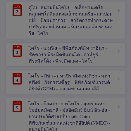
DAY
ดูไบ - สนามบินไคโร – อเล็กซานเดรีย -
2
หลุมศพใต้ดินแห่งอเล็กซานเดรีย - เสาปอม
เปย์ – ป้อมปราการ – สาธิตการทำกระดาษ
ปาปิรุสและน้ำหอม – ห้องสมุดอเล็กซานเด
รีย - ไคโร
DAY
ไคโร - เมมฟิส – พิพิธภัณฑ์มิท ราฮินา -
3
ซัคคาร่า พีระมิดขั้นบันได - ดาห์ชูร์ -
พีระมิดโค้ง - พีระมิดแดง - ไคโร
DAY
ไคโร – กิซ่า - มหาปิรามิดแห่งกิซ่า - มหา
4
สฟิงซ์ - กิจกรรมขี่อูฐ – พิพิธภัณฑ์แกรนด์
อียิปต์ (GEM) – ตลาดข่านเอลคาลีลี
DAY
ไคโร - ป้อมปราการไคโร - สุเหร่าแห่ง
5
โมฮัมหมัดอาลี - มัสยิดอัมร์ อิบน์ อัล-อัส -
ย่านประวัติศาสตร์ Coptic Cairo –
พิพิธภัณฑ์สถานแห่งชาติอียิปต์ (NMEC) -
สนามบินไคโร