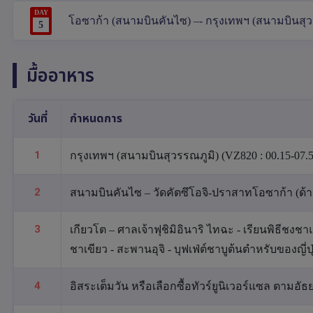
DAY
โอซาก้า (สนามบินคันไซ) –- กรุงเทพฯ (สนามบินสุวร
5
มื้ออาหาร
วันที่
กำหนดการ
1
กรุงเทพฯ (สนามบินสุวรรณภูมิ) (VZ820 : 00.15-07.5
2
สนามบินคันไซ – วัดคัตซึโอจิ-ปราสาทโอซาก้า (ด้
3
เกียวโต – ศาลเจ้าฟุชิมิอินาริ ไทฉะ - เรียนพิธีชงชาแ
ชาเขียว - สะพานอุจิ - บุฟเฟ่ต์ชาบูต้นตำหรับของญี่ปุ
4
อิสระเต็มวัน หรือเลือกซื้อทัวร์ยูนิเวอร์แซล ตามอัธ