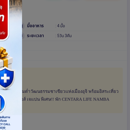
มื้ออาหาร
: 4 มื้อ
ระยะเวลา
: 5วัน 3คืน
เร็จ และดื่มด่ำวัฒนธรรมชาเขียวแห่งเมืองอุจิ พร้อมอิสระเที่ยว
อร์แซล สตูดิโอส์ เจแปน พิเศษ!! พัก CENTARA LIFE NAMBA