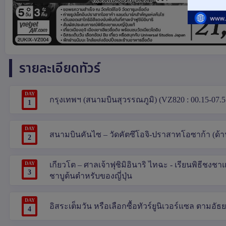
รายละเอียดทัวร์
DAY
กรุงเทพฯ (สนามบินสุวรรณภูมิ) (VZ820 : 00.15-07.5
1
DAY
สนามบินคันไซ – วัดคัตซึโอจิ-ปราสาทโอซาก้า (ด้
2
DAY
เกียวโต – ศาลเจ้าฟุชิมิอินาริ ไทฉะ - เรียนพิธีชงชาแบ
3
ชาบูต้นตำหรับของญี่ปุ่น
DAY
อิสระเต็มวัน หรือเลือกซื้อทัวร์ยูนิเวอร์แซล ตามอัธ
4