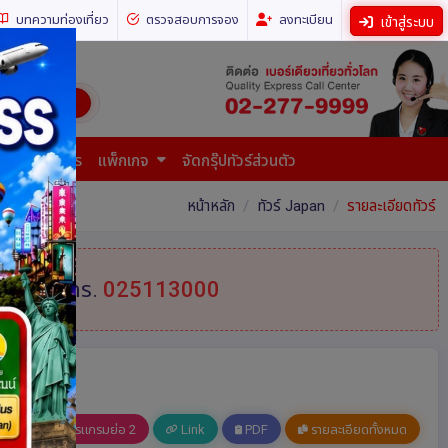
บทความท่องเที่ยว
ตรวจสอบการจอง
ลงทะเบียน
เข้าสู่ระบบ
ี่ยวทั่วโลก)
การยื่นเอกสาร
แพ็กเกจ
จัดกรุ๊ปทัวร์ส่วนตัว
หน้าหลัก
ทัวร์ Japan
รายละเอียดทัวร์
้ที่
โทร.
025113000
อ 1
โปรแกรมย่อ 2
Link
PDF
รายละเอียดทั้งหมด