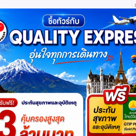
ิตี้ เอ็กซ์เพรส จำกัด ผู้เชี่ยวชาญด้านการท่องเที่ยว ทัวร์ ในประเทศ และ ต่างประเทศ (เท
ทาง
แพ็กเกจทัวร์
บัตรเข้าชม
JR Pass
เรือสำราญ
บริ
าหมดแล้วค่ะ
แต่ไม่ต้องห่วง! สอบถามสินค้าคล้ายกันได
โดยสายการบินเวียตเจ็ทแอร์ [VZ]
โปรแกรมย่