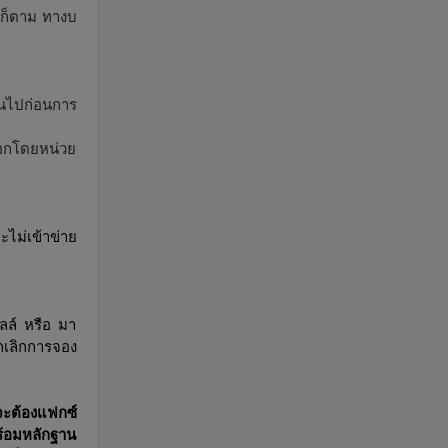
 ก็ตาม ทางบ
้นไปก่อนการ
่ออกโดยหน่วย
ไม่เข้าข่าย
ลล์ หรือ มา
ยกเลิกการจอง
 จะต้องแฟกซ์
ร้อมหลักฐาน