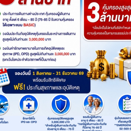
Sold Out
ดูโปรแกรมทัวร์
เริ่มต้น
รหัสทัวร์
: 2UKIX-VZ004
รถ
Product
: 2UCenter
เส้นทาง
:
โอซาก้า
เกียวโต
Highlight
ไฮไลท์ทัวร์
สัมผัสเสน่ห์คันไซครบทุกมิติ ไหว้ขอพรความสำ
ตามสไตล์ของคุณ หรือเลือกสนุกเต็มวันกับยูนิเว
OSAKA