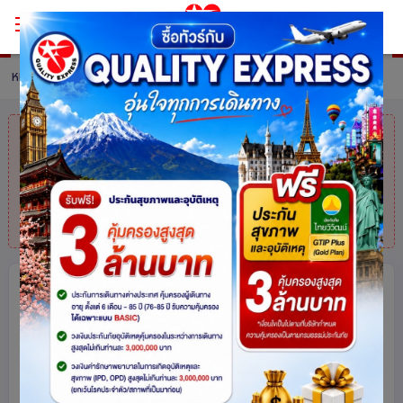
หน้าหลัก
ทัวร์ China
รายละเอียดทัวร์
คุณมาช้าไปแล้ว
สินค้าหมดแล้วค่ะ
แต่ไม่
ต้องห่วง! สอบถามสินค้าคล้ายกันได้ที่
โทร.
025113000
บินตรงกวางโจว เที่ยวครบสูตร ฮวาเฉิง
หย่งชิ่งฟาง สวนสนุกฉางหลงเต็มวัน อี้เต๋
อช้อปมันส์ ฟีลดีทั้งทริป 6 วัน 4 คืน *ทัวร์
ไม่ลงร้าน* โดยสายการบิน 9 AIR (AQ)