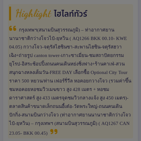
Highlight
ไฮไลท์ทัวร์
กรุงเทพฯ(สนามบินสุวรรณภูมิ) – ท่าอากาศยาน
นานาชาติกว่างโจวไป๋-ยฺหวิน ( AQ1266 BKK 00.10- KWE
04.05) กวางโจว-จตุรัสไฮซินซา-สะพานไฮซิน-จตุรัสฮวา
เฉิง+ถ่ายรูป canton tower-เกาะซาเมี่ยน-ชมสถาปัตยกรรม
ยุโรป-อิสระช้อปปิ้งถนนคนเดินหย่งชิ่งฟาง+ร้านคาเฟ่-สวน
สนุกฉางหลงเต็มวัน-FREE DAY เลือกซื้อ Optional City Tour
ราคา 500 หยวน/ท่าน เฟอร์รี่วีล หอคอยกวางโจว (รวมค่าขึ้น
ชมหอคอยหอชมวิวเมฆขาว สูง 428 เมตร + หอชม
ดาราศาสตร์ สูง 433 เมตรจุดชมวิวกลางแจ้ง สูง 450 เมตร)-
ตลาดสินค้าขนาดเล็กถนนอี้เต๋อ-วัดพระใหญ่-ถนนคนเดิน
ปักกิ่ง-สนามบินกว่างโจว (ท่าอากาศยานนานาชาติกว่างโจว
ไป๋-ยฺหวิน) – กรุงเทพฯ (สนามบินสุวรรณภูมิ) ( AQ1267 CAN
23.05- BKK 00.45)