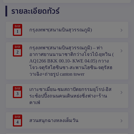
รายละเอียดทัวร์
DAY
กรุงเทพฯ(สนามบินสุวรรณภูมิ)
1
DAY
กรุงเทพฯ(สนามบินสุวรรณภูมิ) – ท่า
2
อากาศยานนานาชาติกว่างโจวไป๋-ยฺหวิน (
AQ1266 BKK 00.10- KWE 04.05) กวาง
โจว-จตุรัสไฮซินซา-สะพานไฮซิน-จตุรัสฮ
วาเฉิง+ถ่ายรูป canton tower
DAY
เกาะซาเมี่ยน-ชมสถาปัตยกรรมยุโรป-อิส
3
ระช้อปปิ้งถนนคนเดินหย่งชิ่งฟาง+ร้าน
คาเฟ่
DAY
สวนสนุกฉางหลงเต็มวัน
4