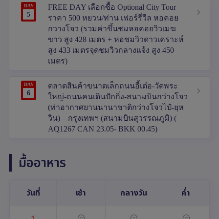
DAY
FREE DAY เลือกซื้อ Optional City Tour
5
ราคา 500 หยวน/ท่าน เฟอร์รี่วีล หอคอย
กวางโจว (รวมค่าขึ้นชมหอคอยวิวเมฆ
ขาว สูง 428 เมตร + หอชมวิวดาวเคราะห์
สูง 433 เมตรจุดชมวิวกลางแจ้ง สูง 450
เมตร)
DAY
ตลาดสินค้าขนาดเล็กถนนอี้เต๋อ-วัดพระ
6
ใหญ่-ถนนคนเดินปักกิ่ง-สนามบินกว่างโจว
(ท่าอากาศยานนานาชาติกว่างโจวไป๋-ยฺห
วิน) – กรุงเทพฯ (สนามบินสุวรรณภูมิ) (
AQ1267 CAN 23.05- BKK 00.45)
มื้ออาหาร
วันที่
เช้า
กลางวัน
ค่ำ
1