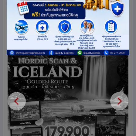
เดนมาร์ก
ไอซ์แลนด์
สวีเดน
ยุโรป
สแกนดิเนเวีย
2106
share
ดูโปรแกรมทัวร์