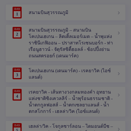
DAY
สนามบินสุวรรณภูมิ
1
DAY
สนามบินสุวรรณภูมิ – สนามบิน
2
โคเปนเฮเกน – ลิตเติ้ลเมอร์เมด – น้ำพุแห่ง
ราชินีเกฟิออน – ปราสาทโรเซนบอร์ก - ท่า
เรือนูฮาวน์ - จัตุรัสซิตี้ฮอลล์ - ช้อปปิ้งย่าน
ถนนสตรอยก์ (เดนมาร์ค)
DAY
โคเปนเฮเกน (เดนมาร์ค) - เรคยาวิค (ไอซ์
3
แลนด์)
DAY
เรคยาวิค - เส้นทางวงกลมทองคำ อุทยาน
4
แห่งชาติซิงเควลลิร์ – น้ำพุร้อนธรรมชาติ -
น้ำตกกูลฟอสส์ – น้ำตกเซลยาแลนส์ - น้ำ
ตกสโกการ์ - เฮลล่า/วิค (ไอซ์แลนด์)
DAY
เฮลล่า/วิค - โจกุลซาร์ลอน – ไดมอนด์บีช –
5