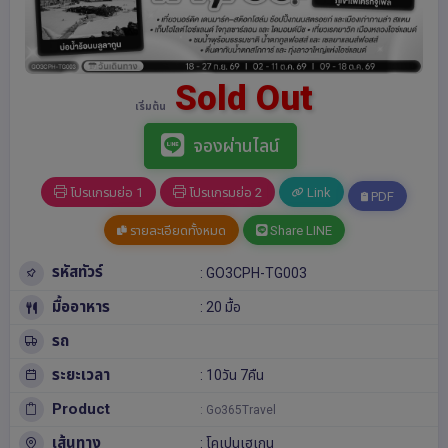
Sold Out
เริ่มต้น
จองผ่านไลน์
โปรแกรมย่อ 1
โปรแกรมย่อ 2
Link
PDF
รายละเอียดทั้งหมด
Share LINE
รหัสทัวร์
: GO3CPH-TG003
มื้ออาหาร
: 20 มื้อ
รถ
ระยะเวลา
: 10วัน 7คืน
Product
: Go365Travel
เส้นทาง
:
โคเปนเฮเกน