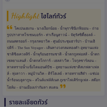
Highlight
ไฮไลท์ทัวร์
โคเปนเฮเกน - นางเงือกน้อย - น้ำพุราชินีเกฟิออน – ถ่าย
รูปปราสาทโรเซนบอร์ก - ท่าเรือนูฮาวน์ – จัตุรัสซิตี้ฮอลล์ –
ถนนสตรอยก์ - กรุงเรคยาวิค - ศูนย์ประชุมฮาร์ปา - บ้านเฮิ
ปดิร์ – The Sun Voyager - เส้นทางวงกลมทองคำ อุทยานแห่ง
ชาติซิงเควลลิร์ - น้ำพุร้อนธรรมชาติ - น้ำตกกูลฟอสส์ - น้ำตก
เซลยาแลนส์ - น้ำตกสโกการ์ - เฮลล่า/วิค - โจกุลซาร์ลอน –
หาดทรายน้ำแข็งไดมอนด์บีช – อุทยานแห่งชาติสเกฟตาเฟล
ล์ - ทุ่งลาวา - หมู่บ้านวิค – ดิร์โฮเลย์ - หายทรายสีดำ –แช่บ่อ
น้ำร้อนบลูลากูน – สไนล์แฟล์ส์เนส ภูเขาไฟเคิร์กจูเฟล - สต๊อก
โฮล์ม – ย่านเมืองเก่ากัมลา สแตน
รายละเอียดทัวร์