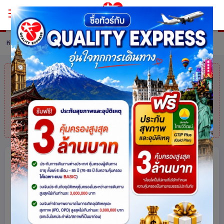
หน้าหลัก
ทัวร์ Denmark
รายละเอียดทัวร์
คุณมาช้าไปแล้ว
สินค้าหมดแล้วค่ะ
แต่ไม่
ต้องห่วง! สอบถามสินค้าคล้ายกันได้ที่
โทร.
025113000
Nordic Scan & Iceland Golden
Route เดนมาร์ค – ไอซ์แลนด์ - สวีเดน
10 วัน 7 คืน โดยสายการบิน Thai
Airways (TG)