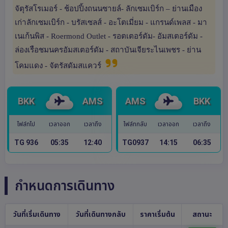
จัตุรัสโรเมอร์ - ช้อปปิ้งถนนซายล์- ลักเซมเบิร์ก – ย่านเมือง
เก่าลักเซมเบิร์ก - บรัสเซลส์ - อะโตเมี่ยม - แกรนด์เพลส - มา
เนเก้นพิส - Roermond Outlet - รอตเตอร์ดัม- อัมสเตอร์ดัม -
ล่องเรือชมนครอัมสเตอร์ดัม - สถาบันเจียระไนเพชร - ย่าน
โคมแดง - จัตรัสดัมสแควร์
BKK
AMS
AMS
BKK
ไฟล์ทไป
เวลาออก
เวลาถึง
ไฟล์ทกลับ
เวลาออก
เวลาถึง
TG 936
05:35
12:40
TG0937
14:15
06:35
กำหนดการเดินทาง
วันที่เริ่มเดินทาง
วันที่เดินทางกลับ
ราคาเริ่มต้น
สถานะ