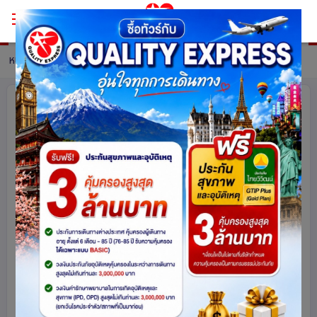
หน้าหลัก
ทัวร์ Belgium
รายละเอียดทัวร์
เที่ยวละไม สโลว์ไลฟ์เบเนลักซ์
เนเธอร์แลนด์ เยอรมนี ลักเซมเบิร์ก
เบลเยี่ยม 7 วัน 5 คืน โดยสายการบินไทย
(TG) บินตรงสู่นครอัมสเตอร์ดัม
เบลเยียม
เยอรมนี
ลักเซมเบิร์ก
เนเธอร์แลนด์
ยุโรป
1093
share
รหัสโปรแกรม :
15770
ดูโปรแกรมทัวร์