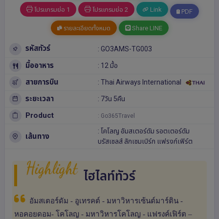
โปรแกรมย่อ 1
โปรแกรมย่อ 2
Link
PDF
รายละเอียดทั้งหมด
Share LINE
รหัสทัวร์
: GO3AMS-TG003
มื้ออาหาร
: 12 มื้อ
สายการบิน
: Thai Airways International
ระยะเวลา
: 7วัน 5คืน
Product
: Go365Travel
:
โคโลญ
อัมสเตอร์ดัม
รอตเตอร์ดัม
เส้นทาง
บรัสเซลส์
ลักเซมเบิร์ก
แฟรงก์เฟิร์ต
Highlight
ไฮไลท์ทัวร์
อัมสเตอร์ดัม - อูเทรคต์ - มหาวิหารเซ้นต์มาร์ติน -
หอคอยดอม- โคโลญ - มหาวิหารโคโลญ - แฟรงค์เฟิร์ต –