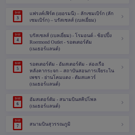
DAY
แฟรงค์เฟิร์ต (เยอรมนี) – ลักเซมเบิร์ก (ลัก
3
เซมเบิร์ก) – บรัสเซลส์ (เบลเยี่ยม)
DAY
บรัสเซลส์ (เบลเยี่ยม) - โรมอนด์ - ช้อปปิ้ง
4
Roermond Outlet - รอตเตอร์ดัม
(เนเธอร์แลนด์)
DAY
รอตเตอร์ดัม - อัมสเตอร์ดัม - ล่องเรือ
5
หลังคากระจก – สถาบันสอนการเจียระไน
เพชร - ย่านโคมแดง - ดัมสแควร์
(เนเธอร์แลนด์)
DAY
อัมสเตอร์ดัม - สนามบินสคิปโพล
6
(เนเธอร์แลนด์)
DAY
สนามบินสุวรรณภูมิ
7