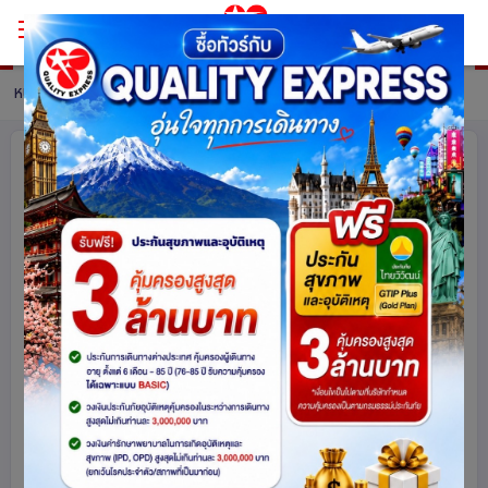
หน้าหลัก
ทัวร์ Vietnam
รายละเอียดทัวร์
เวียดนามเหนือ ฮานอย ตามด๋าว ซาปา
ฟานซิปัน 5 วัน 4 คืน เที่ยวเวียดนาม..ฟีล
ยุโรป..ท่ามกลางสายหมอก โดยสายการ
บิน VietJet Air (VJ)
เวียดนาม
5006
share
รหัสโปรแกรม :
15562
ดูโปรแกรมทัวร์