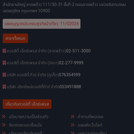
สำนักงานใหญ่ ลาดพร้าว 111/30-31 ชั้นที่-2 ถนนลาดพร้าว แขวงจันทรเกษม
เขตจตุจักร กรุงเทพฯ 10900
เลขอนุญาตประกอบธุรกิจนำเที่ยว: 11/02024
สาขาทั้งหมด
ควอลิตี้ เอ็กซ์เพรส จำกัด (ลาดพร้าว)
02-511-3000
ควอลิตี้ เอ็กซ์เพรส จำกัด (รัชดา)
02-277-9999
บริษัท ควอลิตี้ ทัวร์ จำกัด (ภูเก็ต)
076354999
บริษัท เชียงใหม่ควอลิตี้ทัวร์ จำกัด
053491888
เกี่ยวกับควอลิตี้ เอ็กซ์เพรส
นโยบายความเป็นส่วนตัว
คำถามที่พบบ่อย
ข้อตกลงและเงื่อนไข
แผนผังเว็บไซต์
นโยบายเกี่ยวกับคุกกี้
บทความท่องเที่ยว