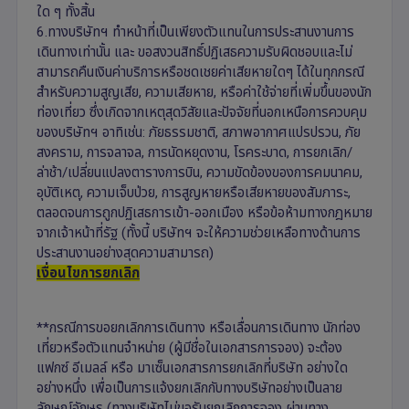
ใด ๆ ทั้งสิ้น
6.ทางบริษัทฯ ทำหน้าที่เป็นเพียงตัวแทนในการประสานงานการ
เดินทางเท่านั้น และ ขอสงวนสิทธิ์ปฏิเสธความรับผิดชอบและไม่
สามารถคืนเงินค่าบริการหรือชดเชยค่าเสียหายใดๆ ได้ในทุกกรณี
สำหรับความสูญเสีย, ความเสียหาย, หรือค่าใช้จ่ายที่เพิ่มขึ้นของนัก
ท่องเที่ยว ซึ่งเกิดจากเหตุสุดวิสัยและปัจจัยที่นอกเหนือการควบคุม
ของบริษัทฯ อาทิเช่น: ภัยธรรมชาติ, สภาพอากาศแปรปรวน, ภัย
สงคราม, การจลาจล, การนัดหยุดงาน, โรคระบาด, การยกเลิก/
ล่าช้า/เปลี่ยนแปลงตารางการบิน, ความขัดข้องของการคมนาคม,
อุบัติเหตุ, ความเจ็บป่วย, การสูญหายหรือเสียหายของสัมภาระ,
ตลอดจนการถูกปฏิเสธการเข้า-ออกเมือง หรือข้อห้ามทางกฎหมาย
จากเจ้าหน้าที่รัฐ (ทั้งนี้ บริษัทฯ จะให้ความช่วยเหลือทางด้านการ
ประสานงานอย่างสุดความสามารถ)
เงื่อนไขการยกเลิก
**กรณีการขอยกเลิกการเดินทาง หรือเลื่อนการเดินทาง นักท่อง
เที่ยวหรือตัวแทนจำหน่าย (ผู้มีชื่อในเอกสารการจอง) จะต้อง
แฟกซ์ อีเมลล์ หรือ มาเซ็นเอกสารการยกเลิกที่บริษัท อย่างใด
อย่างหนึ่ง เพื่อเป็นการแจ้งยกเลิกกับทางบริษัทอย่างเป็นลาย
ลักษณ์อักษร (ทางบริษัทไม่ขอรับยกเลิกการจอง ผ่านทาง