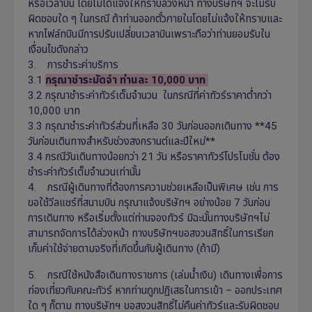
หรือเวลาบิน โดยไม่ได้แจ้งให้ทราบล่วงหน้า ทางบริษัทฯ จะไม่รับ
ผิดชอบใด ๆ ในกรณี ถ้าท่านออกตั๋วภายในโดยไม่แจ้งให้ทราบและ
หากไฟล์ทบินมีการปรับเปลี่ยนเวลาบินเพราะถือว่าท่านยอมรับใน
เงื่อนไขดังกล่าว
3. การชำระค่าบริการ
3.1
กรุณาชำระมัดจำ ท่านละ 10,000 บาท
3.2 กรุณาชำระค่าทัวร์เต็มจำนวน ในกรณีที่ค่าทัวร์ราคาต่ำกว่า
10,000 บาท
3.3 กรุณาชำระค่าทัวร์ส่วนที่เหลือ 30 วันก่อนออกเดินทาง **45
วันก่อนเดินทางสำหรับช่วงสงกรานต์และปีใหม่**
3.4 กรณีวันเดินทางน้อยกว่า 21 วัน หรือราคาทัวร์โปรโมชั่น ต้อง
ชำระค่าทัวร์เต็มจำนวนเท่านั้น
4. กรณีผู้เดินทางที่ต้องการความช่วยเหลือเป็นพิเศษ เช่น การ
ขอใช้วีลแชร์ที่สนามบิน กรุณาแจ้งบริษัทฯ อย่างน้อย 7 วันก่อน
การเดินทาง หรือเริ่มตั้งแต่ท่านจองทัวร์ มิฉะนั้นทางบริษัทฯไม่
สามารถจัดการได้ล่วงหน้า ทางบริษัทฯขอสงวนสิทธิ์ในการเรียก
เก็บค่าใช้จ่ายตามจริงที่เกิดขึ้นกับผู้เดินทาง (ถ้ามี)
5. กรณีใช้หนังสือเดินทางราชการ (เล่มน้ำเงิน) เดินทางเพื่อการ
ท่องเที่ยวกับคณะทัวร์ หากท่านถูกปฏิเสธในการเข้า – ออกประเทศ
ใด ๆ ก็ตาม ทางบริษัทฯ ขอสงวนสิทธิ์ไม่คืนค่าทัวร์และรับผิดชอบ