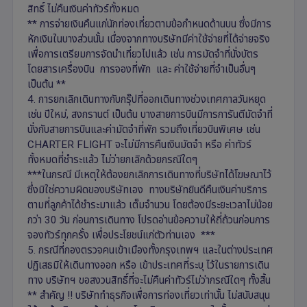
สิทธิ์ ไม่คืนเงินค่าทัวร์ทั้งหมด
** การจ่ายเงินคืนแก่นักท่องเที่ยวตามข้อกำหนดด้านบน ซึ่งมีการ
หักเงินในบางส่วนนั้น เนื่องจากทางบริษัทมีค่าใช้จ่ายที่ได้จ่ายจริง
เพื่อการเตรียมการจัดนำเที่ยวไปแล้ว เช่น การมัดจำที่นั่งบัตร
โดยสารเครื่องบิน การจองที่พัก และ ค่าใช้จ่ายที่จำเป็นอื่นๆ
เป็นต้น **
4. การยกเลิกเดินทางกับกรุ๊ปที่ออกเดินทางช่วงเทศกาลวันหยุด
เช่น ปีใหม่, สงกรานต์ เป็นต้น บางสายการบินมีการการันตีมัดจำที่
นั่งกับสายการบินและค่ามัดจำที่พัก รวมถึงเที่ยวบินพิเศษ เช่น
CHARTER FLIGHT จะไม่มีการคืนเงินมัดจำ หรือ ค่าทัวร์
ทั้งหมดที่ชำระแล้ว ไม่ว่ายกเลิกด้วยกรณีใดๆ
***ในกรณี มีเหตุให้ต้องยกเลิกการเดินทางที่บริษัทได้โฆษณาไว้
ซึ่งมิใช่ความผิดของบริษัทเอง ทางบริษัทยินดีคืนเงินค่าบริการ
ตามที่ลูกค้าได้ชำระมาแล้ว เต็มจำนวน โดยต้องมีระยะเวลาไม่น้อย
กว่า 30 วัน ก่อนการเดินทาง โปรดอ่านข้อความให้ถี่ถ้วนก่อนการ
จองทัวร์ทุกครั้ง เพื่อประโยชน์แก่ตัวท่านเอง ***
5. กรณีที่กองตรวจคนเข้าเมืองทั้งกรุงเทพฯ และในต่างประเทศ
ปฏิเสธมิให้เดินทางออก หรือ เข้าประเทศที่ระบุ ไว้ในรายการเดิน
ทาง บริษัทฯ ขอสงวนสิทธิ์ที่จะไม่คืนค่าทัวร์ไม่ว่ากรณีใดๆ ทั้งสิ้น
** สำคัญ !! บริษัททำธุรกิจเพื่อการท่องเที่ยวเท่านั้น ไม่สนับสนุน