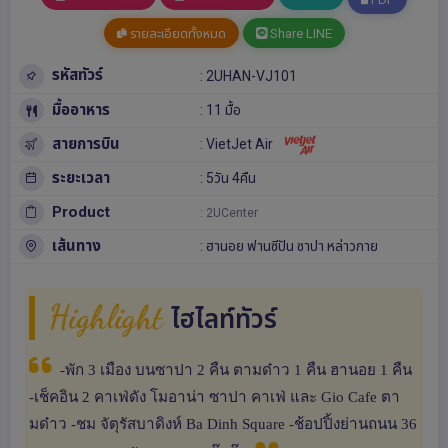
รายละเอียดทั้งหมด
Share LINE
รหัสทัวร์
: 2UHAN-VJ101
มื้ออาหาร
: 11 มื้อ
สายการบิน
: VietJet Air
ระยะเวลา
: 5วัน 4คืน
Product
: 2UCenter
เส้นทาง
:
ฮานอย
ฟานซีปัน
ซาปา
หล่าวกาย
Highlight
ไฮไลท์ทัวร์
-พัก 3 เมือง บนซาปา 2 คืน ตามด๋าว 1 คืน ฮานอย 1 คืน
-เช็คอิน 2 คาเฟ่ดัง โมอาน่า ซาปา คาเฟ่ และ Gio Cafe ตา
มด๋าว -ชม จัตุรัสบาดิงห์ Ba Dinh Square -ช้อปปิ้งย่านถนน 36