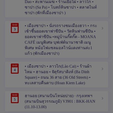
Dao • สะพานเมฆ • ร้านเยื่อไผ่ • ลาวไก •
ซาปา (Sa Pa) • โบสถ์หินซาปา • ตลาดไนท์
ซาปา (พักที่เมืองซาปา )
DAY
• เมืองซาปา • นั่งรถรางชมเมืองฮวา • กระ
3
เช้าชึ้นยอดเขาฟาซีปัน • วัดหินฟานซีปัน •
ยอดเขาฟาซีปัน •หมู่บ้านกั๊ตกั๊ต - MOANA
CAFÉ เมนูพิเศษ บุฟเฟ่ต์นานาชาติ เมนู
พิเศษ หม้อไฟแซลมอลไวน์แดงท่านล่ะ1
แก้ว (พักเมืองซาปา)
DAY
• เมืองซาปา • ลาวไก(Lào Cai) • ร้านผ้า
4
ไหม • ฮานอย • จัตุรัสบาดิงห์ (Ba Dinh
Square) • ถนน 36 สาย (36 Old Streets) •
ทะเลสาบคืนดาบ (Hoan Kiem Lake)
DAY
ฮานอย (สนามบินโหน่ยบ่าย) ∙ กรุงเทพฯ
5
(สนามบินสุวรรณภูมิ) VJ901 : BKK-HAN
(11.10-13.00)