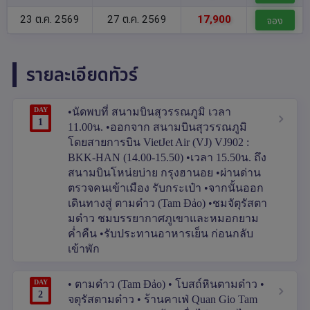
23 ต.ค. 2569
27 ต.ค. 2569
17,900
จอง
รายละเอียดทัวร์
DAY
•นัดพบที่ สนามบินสุวรรณภูมิ เวลา
1
11.00น. •ออกจาก สนามบินสุวรรณภูมิ
โดยสายการบิน VietJet Air (VJ) VJ902 :
BKK-HAN (14.00-15.50) •เวลา 15.50น. ถึง
สนามบินโหน่ยบ่าย กรุงฮานอย •ผ่านด่าน
ตรวจคนเข้าเมือง รับกระเป๋า •จากนั้นออก
เดินทางสู่ ตามด๋าว (Tam Đảo) •ชมจัตุรัสตา
มด๋าว ชมบรรยากาศภูเขาและหมอกยาม
ค่ำคืน •รับประทานอาหารเย็น ก่อนกลับ
เข้าพัก
DAY
• ตามด๋าว (Tam Đảo) • โบสถ์หินตามด๋าว •
2
จตุรัสตามด๋าว • ร้านคาเฟ่ Quan Gio Tam