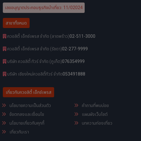
เลขอนุญาตประกอบธุรกิจนำเที่ยว: 11/02024
สาขาทั้งหมด
ควอลิตี้ เอ็กซ์เพรส จำกัด (ลาดพร้าว)
02-511-3000
ควอลิตี้ เอ็กซ์เพรส จำกัด (รัชดา)
02-277-9999
บริษัท ควอลิตี้ ทัวร์ จำกัด (ภูเก็ต)
076354999
บริษัท เชียงใหม่ควอลิตี้ทัวร์ จำกัด
053491888
เกี่ยวกับควอลิตี้ เอ็กซ์เพรส
นโยบายความเป็นส่วนตัว
คำถามที่พบบ่อย
ข้อตกลงและเงื่อนไข
แผนผังเว็บไซต์
นโยบายเกี่ยวกับคุกกี้
บทความท่องเที่ยว
เกี่ยวกับเรา