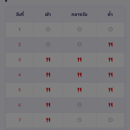
วันที่
เช้า
กลางวัน
ค่ำ
1
2
3
4
5
6
7