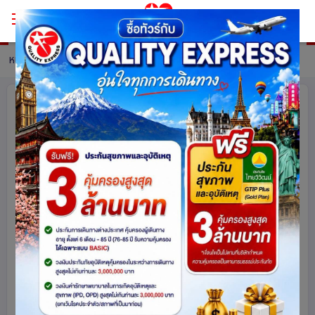
หน้าหลัก
ทัวร์ Italy
รายละเอียดทัวร์
อิตาลี TRIPPLE DAYS IN
DOLOMITES 8 วัน 5 คืน โดยสายการ
บิน EMIRATES (EK)
อิตาลี
2798
share
รหัสโปรแกรม :
15058
ดูโปรแกรมทัวร์