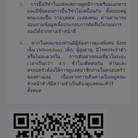
5.
การยื่นวีซ่าในแต่ละสถานทูตมีการเตรียมเอกสาร
และมีขั้นตอนการยื่นวีซ่าไม่เหมือนกัน ทั้งแบบหมู่
คณะและยื่น รายบุคคล (แสดงตน) ท่านสามารถ
สอบถามข้อมูลเพื่อประกอบการตัดสินใจก่อนการ
จองได้จากทางเจ้าหน้าที่
6.
หากในคณะของท่านมีผู้ต้องการดูแลพิเศษ นั่งรถ
เข็น (
Wheelchair),
เด็ก
,
ผู้สูงอายุ
,
มีโรคประจำตัว
หรือไม่สะดวกใน การเดินทางท่องเที่ยวในระยะ
เวลาเกินกว่า 4-5 ชั่วโมงติดต่อกัน ท่านและ
ครอบครัวต้องให้การดูแลสมาชิกภายในครอบครัว
ของท่านเอง เนื่องจากการเดินทางเป็นหมู่คณะ
หัวหน้าทัวร์มีความจำเป็นต้องดูแลคณะทัวร์
ทั้งหมด