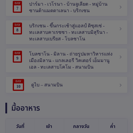
DAY
ปาร์มา - เวโรนา - บ้านจูเลียต - หมู่บ้าน
7
ซานต้าแมดดาเลนา - บริกเซน
DAY
บริกเซน - ขึ้นกระเช้าสู่แอลป์ ดิซุสเซ่ -
8
ทะเลสาบคาเรซซา - ทะเลสาบมิสุรินา -
ทะเลสาบเบรียส - โบลซาโน
DAY
โบลซาโน - มิลาน - ถ่ายรูปมหาวิหารแห่ง
9
เมืองมิลาน - แกลเลอรี วิคเตอร์ เอ็มมานู
เอล - ทะเลสาบโคโม - สนามบิน
DAY
ดูไบ – สนามบิน
10
มื้ออาหาร
วันที่
เช้า
กลางวัน
ค่ำ