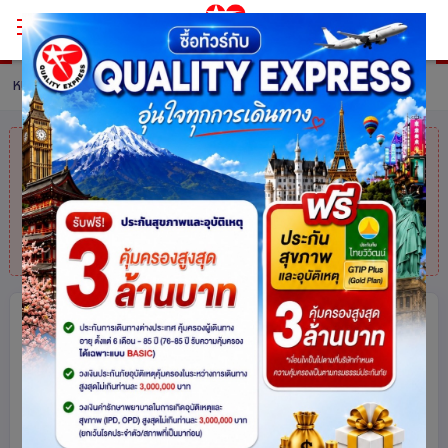
หน้าหลัก
ทัวร์ South Korea
รายละเอียดทัวร์
คุณมาช้าไปแล้ว
สินค้าหมดแล้วค่ะ
แต่ไม่
ต้องห่วง! สอบถามสินค้าคล้ายกันได้ที่
โทร.
025113000
เกาหลี (KOREA) ตามโอปป้าไปซารางเฮ
ไม่ถูกเทแต่ถูกใจ 5 วัน 3 คืน โดยสายการ
บินแอร์เอเชียเอ๊กซ์ (XJ)
เกาหลีใต้
87
share