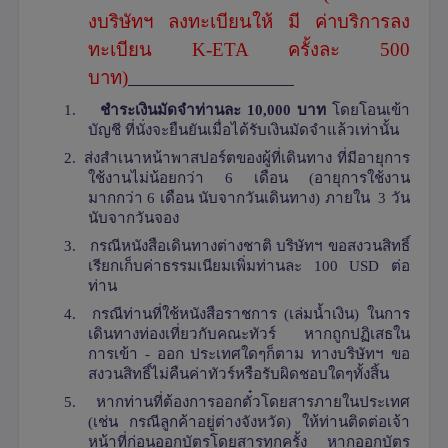
งบริษัทฯ ลงทะเบียนให้ มี ค่าบริการลง
ทะเบียน
K-ETA
ครั้งละ 500
บาท)
เงื่อนไขการให้บริการ
1.
ชำระเงินมัดจำท่านละ 1
0,
000 บาท
โดยโอนเข้า
บัญชี ที่นั่งจะยืนยันเมื่อได้รับเงินมัดจำแล้วเท่านั้น
2.
ส่งสำเนาหน้าพาสปอร์ตของผู้ที่เดินทาง ที่มีอายุการ
ใช้งานไม่น้อยกว่า 6 เดือน (อายุการใช้งาน
มากกว่า 6 เดือน นับจากวันเดินทาง) ภายใน 3 วัน
นับจากวันจอง
3.
กรณีหนังสือเดินทางต่างชาติ บริษัทฯ ขอสงวนสิทธิ์
เรียกเก็บค่าธรรมเนียมเพิ่มท่านละ 100
USD
ต่อ
ท่าน
4.
กรณีท่านที่ใช้หนังสือราชการ (เล่มน้ำเงิน) ในการ
เดินทางท่องเที่ยวกับคณะทัวร์ หากถูกปฏิเสธใน
การเข้า - ออก ประเทศใดๆก็ตาม ทางบริษัทฯ ขอ
สงวนสิทธิ์ไม่คืนค่าทัวร์หรือรับผิดชอบใดๆทั้งสิ้น
5.
หากท่านที่ต้องการออกตั๋วโดยสารภายในประเทศ
(เช่น กรณีลูกค้าอยู่ต่างจังหวัด) ให้ท่านติดต่อเจ้า
หน้าที่ก่อนออกบัตรโดยสารทุกครั้ง หากออกบัตร