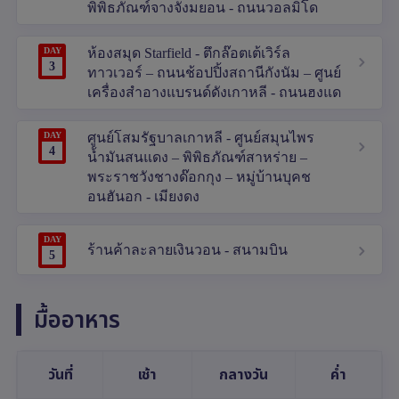
พิพิธภัณฑ์จางจังมยอน - ถนนวอลมิโด
DAY
ห้องสมุด Starfield - ตึกล๊อตเต้เวิร์ล
3
ทาวเวอร์ – ถนนช้อปปิ้งสถานีกังนัม – ศูนย์
เครื่องสำอางแบรนด์ดังเกาหลี - ถนนฮงแด
DAY
ศูนย์โสมรัฐบาลเกาหลี - ศูนย์สมุนไพร
4
น้ำมันสนแดง – พิพิธภัณฑ์สาหร่าย –
พระราชวังชางด๊อกกุง – หมู่บ้านบุคช
อนฮันอก - เมียงดง
DAY
ร้านค้าละลายเงินวอน - สนามบิน
5
มื้ออาหาร
วันที่
เช้า
กลางวัน
ค่ำ