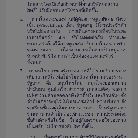
โดยสารโดยมิแจ้งเจ้าหน้าที่ทางบริษัทขอสงวน
สิทธิ์ไม่รับผิดชอบค่าใช้จ่ายที่เกิดขึ้น
6.
หากในคณะของท่านมีผู้ต้องการดูแลพิเศษ นั่งรถ
เข็น (
Wheelchair),
เด็ก
,
ผู้สูงอายุ
,
มีโรคประจำตัว
หรือไม่สะดวกใน การเดินทางท่องเที่ยวในระยะ
เวลาเกินกว่า 4-5 ชั่วโมงติดต่อกัน ท่านและ
ครอบครัวต้องให้การดูแลสมาชิกภายในครอบครัว
ของท่านเอง เนื่องจากการเดินทางเป็นหมู่คณะ
หัวหน้าทัวร์มีความจำเป็นต้องดูแลคณะทัวร์
ทั้งหมด
7.
ตามนโยบายของรัฐบาลเกาหลีใต้ ร่วมกับการท่อง
เที่ยวเกาหลีใต้เพื่อโปรโมทสินค้าในนามของร้าน
รัฐบาล คือ สมุนไพรโสม สมุนไพรฮอกเกนามู
น้ำมันสน ศูนย์เครื่องสำอางค์ (คอสเมติค) พลอยอ
เมทิส ร้านค้าปลอดภาษี (ดิวตี้ฟรี) และร้านอื่นๆ ซึ่ง
จำเป็นต้องระบุไว้ในโปรแกรมทัวร์ ทางบริษัทฯ จึง
ขอเรียนชี้แจงผู้เดินทางทุกท่านว่า ร้านรัฐบาลทุก
ร้านทุกท่านจำเป็นต้องเข้าแวะชม หากประสงค์จะ
ซื้อสินค้าหรือไม่ซื้อ ขึ้นอยู่กับความพอใจของท่าน
เป็นหลัก ไม่มีการบังคับใดๆ ทั้งสิ้น
7.1
เนื่องจากโปรแกรมทัวร์นี้มีวัตถุประสงค์เพื่อ