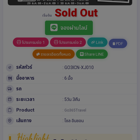
Sold Out
เริ่มต้น
จองผ่านไลน์
โปรแกรมย่อ 1
โปรแกรมย่อ 2
Link
PDF
รายละเอียดทั้งหมด
Share LINE
รหัสทัวร์
: GO3ICN-XJ010
มื้ออาหาร
: 6 มื้อ
รถ
ระยะเวลา
: 5วัน 3คืน
Product
: Go365Travel
เส้นทาง
:
โซล
อินชอน