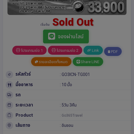
Sold Out
เริ่มต้น
จองผ่านไลน์
โปรแกรมย่อ 1
โปรแกรมย่อ 2
Link
PDF
รายละเอียดทั้งหมด
Share LINE
รหัสทัวร์
: GO3ICN-TG001
มื้ออาหาร
: 10 มื้อ
รถ
ระยะเวลา
: 5วัน 3คืน
Product
: Go365Travel
เส้นทาง
:
อินชอน