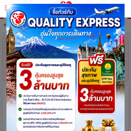
หน้าหลัก
ทัวร์ South Korea
รายละเอียดทัวร์
คุณมาช้าไปแล้ว
สินค้าหมดแล้วค่ะ
แต่ไม่
ต้องห่วง! สอบถามสินค้าคล้ายกันได้ที่
โทร.
025113000
จิบกาแฟเดินหาดซกโช ขึ้นเคเบิ้ลอุทยาน
ซอรัคซาน พร้อมไหว้พระใหญ่วัดชินฮึงซา
อร่อยกับไก่ตุ๋นโสมระดับมิชลิน 5วัน 3คืน
โดยการบินไทย