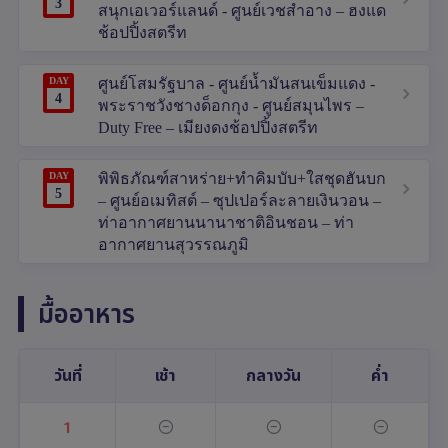
3
สนุกเอเวอร์แลนด์ - ศูนย์เวชสำอาง – ฮงแด
ช้อปปิ้งสตรีท
DAY
ศูนย์โสมรัฐบาล - ศูนย์น้ำมันสนเข็มแดง -
4
พระราชวังชางด็อกกุง - ศูนย์สมุนไพร –
Duty Free – เมียงดงช้อปปิ้งสตรีท
DAY
พิพิธภัณฑ์สาหร่าย+ทำคิมบับ+ใสชุดฮันบก
5
– ศูนย์อเมทิสต์ – ซุปเปอร์ละลายเงินวอน –
ท่าอากาศยานนานาชาติอินชอน – ท่า
อากาศยานสุวรรณภูมิ
มื้ออาหาร
วันที่
เช้า
กลางวัน
ค่ำ
1