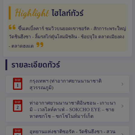
Highlight
ไฮไลท์ทัวร์
ขึ้นเคเบิ้ลคาร์ ชมวิวบนยอดเขาซอรัค - สักการะพระใหญ่
วัดชินฮึงซา - ลิ้มรสไก่ตุ๋นโสมมิชลิน - ช้อปจุใจ ตลาดเมียงดง
- ตลาดฮงแด
รายละเอียดทัวร์
DAY
กรุงเทพฯ (ท่าอากาศยานนานาชาติ
1
สุวรรณภูมิ)
DAY
ท่าอากาศยานนานาชาติอินชอน - เกาะนา
2
มิ – เวลไลท์คาเฟ่ – SOKCHO EYE – ชาย
หาดซกโช – ซกโชไนท์มาร์เก็ต
DAY
อุทยานแห่งชาติซอรัค - วัดชินฮึงซา - สวน