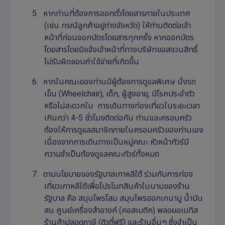
5.
หากท่านที่ต้องการออกตั๋วโดยสารภายในประเทศ
(เช่น กรณีลูกค้าอยู่ต่างจังหวัด) ให้ท่านติดต่อเจ้า
หน้าที่ก่อนออกบัตรโดยสารทุกครั้ง หากออกบัตร
โดยสารโดยมิแจ้งเจ้าหน้าที่ทางบริษัทขอสงวนสิทธิ์
ไม่รับผิดชอบค่าใช้จ่ายที่เกิดขึ้น
6.
หากในคณะของท่านมีผู้ต้องการดูแลพิเศษ นั่งรถ
เข็น (
Wheelchair),
เด็ก
,
ผู้สูงอายุ
,
มีโรคประจำตัว
หรือไม่สะดวกใน การเดินทางท่องเที่ยวในระยะเวลา
เกินกว่า 4-5 ชั่วโมงติดต่อกัน ท่านและครอบครัว
ต้องให้การดูแลสมาชิกภายในครอบครัวของท่านเอง
เนื่องจากการเดินทางเป็นหมู่คณะ หัวหน้าทัวร์มี
ความจำเป็นต้องดูแลคณะทัวร์ทั้งหมด
7.
ตามนโยบายของรัฐบาลเกาหลีใต้ ร่วมกับการท่อง
เที่ยวเกาหลีใต้เพื่อโปรโมทสินค้าในนามของร้าน
รัฐบาล คือ สมุนไพรโสม สมุนไพรฮอกเกนามู น้ำมัน
สน ศูนย์เครื่องสำอางค์ (คอสเมติค) พลอยอเมทิส
ร้านค้าปลอดภาษี (ดิวตี้ฟรี) และร้านอื่นๆ ซึ่งจำเป็น