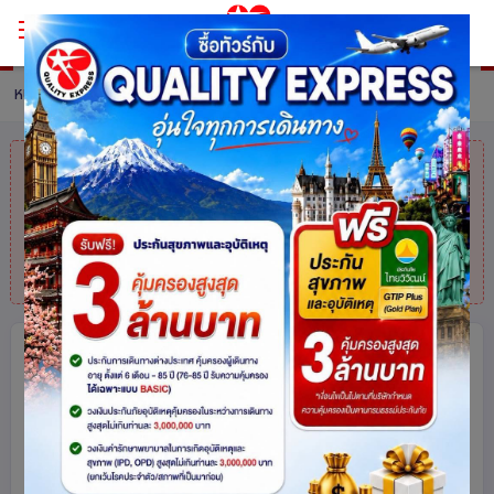
หน้าหลัก
ทัวร์ South Korea
รายละเอียดทัวร์
คุณมาช้าไปแล้ว
สินค้าหมดแล้วค่ะ
แต่ไม่
ต้องห่วง! สอบถามสินค้าคล้ายกันได้ที่
โทร.
025113000
ไปเกาะนามิ ถ่ายคอนเท้นสะพานโซยางคัง
ห้องสมุดสตาร์ฟิลด์ที่ใหม่ ช้อปปิ้งสตรีท
สุดฮิต ฮงแด-เมียงดง 5วัน 3คืน โดยสาย
การบิน Tway (TW)