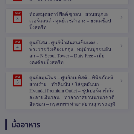
DAY
ห้องสมุดสตาร์ฟิลด์ ซูวอน - สวนสนุกเอ
3
เวอร์แลนด์ - ศูนย์เวชสำอาง – ฮงแดช้อป
ปิ้งสตรีท
DAY
ศูนย์โสม - ศูนย์น้ำมันสนเข็มแดง -
4
พระราชวังเคียงบกกุง - หมู่บ้านบุกชนฮัน
อก – N Seoul Tower – Duty Free - เมีย
งดงช้อปปิ้งสตรีท
DAY
ศูนย์สมุนไพร – ศูนย์อเมทิสต์ – พิพิธภัณฑ์
5
สาหร่าย + ทำคิมบับ + ใส่ชุดฮันบก –
Hyundai Premium Outlet – ซุปเปอร์มาร์เก็ต
ละลายเงินวอน – ท่าอากาศยานนานาชาติ
อินชอน – กรุงเทพฯ ท่าอาศยานสุวรรณภูมิ
มื้ออาหาร