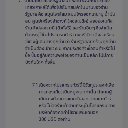
7.
ตามนโยบายของรัฐบาลเกาหลีใต้ ร่วมกับการท่อง
เที่ยวเกาหลีใต้เพื่อโปรโมทสินค้าในนามของร้าน
รัฐบาล คือ สมุนไพรโสม สมุนไพรฮอกเกนามู น้ำมัน
สน ศูนย์เครื่องสำอางค์ (คอสเมติค) พลอยอเมทิส
ร้านค้าปลอดภาษี (ดิวตี้ฟรี) และร้านอื่นๆ ซึ่งจำเป็น
ต้องระบุไว้ในโปรแกรมทัวร์ ทางบริษัทฯ จึงขอเรียน
ชี้แจงผู้เดินทางทุกท่านว่า ร้านรัฐบาลทุกร้านทุกท่าน
จำเป็นต้องเข้าแวะชม หากประสงค์จะซื้อสินค้าหรือไม่
ซื้อ ขึ้นอยู่กับความพอใจของท่านเป็นหลัก ไม่มีการ
บังคับใดๆ ทั้งสิ้น
7.1
เนื่องจากโปรแกรมทัวร์นี้มีวัตถุประสงค์เพื่อ
การท่องเที่ยวเป็นหมู่คณะเท่านั้น ถ้าหากผู้
เดินทางต้องการแยกตัวออกจากคณะทัวร์
หรือ ไม่ลงร้านค้าตามที่ระบุในโปรแกรม ทาง
บริษัทต้องคิดค่าใช้จ่ายเพิ่มเติมอีก
300
USD
ต่อท่าน