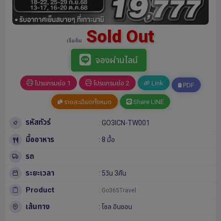
Sold Out
เริ่มต้น
จองผ่านไลน์
โปรแกรมย่อ 1
โปรแกรมย่อ 2
Link
PDF
รายละเอียดทั้งหมด
Share LINE
รหัสทัวร์
: GO3ICN-TW001
มื้ออาหาร
: 8 มื้อ
รถ
ระยะเวลา
: 5วัน 3คืน
Product
: Go365Travel
เส้นทาง
:
โซล
อินชอน