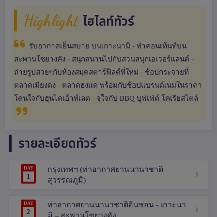
Highlight
ไฮไลท์ทัวร์
รับอากาศเย็นสบาย บนเกาะนามิ - ทำคอนเท้นท์บน
สะพานโซยางคัง - สนุกสนานไปกับสวนสนุกเอเวอร์แลนด์ -
ถ่ายรูปสวยๆกับห้องสมุดสตาร์ฟิลด์ที่ใหม่ - ช้อปกระจายที่
ตลาดเมียงดง - ตลาดฮงแด พร้อมกับช้อปแบรนด์เนมในราคา
โดนใจกับฮุนไดเอ้าท์เลต - จุใจกับ BBQ บุฟเฟ่ต์ โคเรียสไตล์
รายละเอียดทัวร์
DAY
กรุงเทพฯ (ท่าอากาศยานนานาชาติ
1
สุวรรณภูมิ)
DAY
ท่าอากาศยานนานาชาติอินชอน - เกาะนา
2
มิ – สะพานโซยางคัง