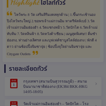
Highlight
ไฮไลท์ทัวร์
ไหว้พระ 8 วัด เสริมสิริมงคลทุกด้าน | 1.ขึ้นกระเช้านอง
ปิงไหว้พระใหญ่ 2.ขอพรเจ้าแม่กวนอิม หาดรีพัสล์เบย์ 3.วัด
เจ้าแม่กวนอิมฮ่องฮำ 4.วัดแชกงหมิว 5.วัดปักไต 6.วัดเจ้าแม่
ทับทิม 7.วัดหลินฟ้า 8.วัดหวังต้าเซียน | เมนูสุดพิเศษ!! ติ่มซำ
ฮ่องกง, ห่านย่างเลิศรส และบุฟเฟต์ชาบูสไตล์ฮ่องกง | พักดี 4
ดาว ย่านช้อปปิ้งจิมซาจุ่ย | ช้อปปิ้งจุใจย่านจิมซาจุ่ย และ
Citygate Outlets
รายละเอียดทัวร์
DAY
กรุงเทพฯ (สนามบินสุวรรณภูมิ) – สนาม
1
บินนานาชาติฮ่องกง (EK384 BKK-HKG
14:05-18:05)
DAY
วัดเจ้าแม่กวนอิมฮ่องฮำ – วัดปักไต – โรง