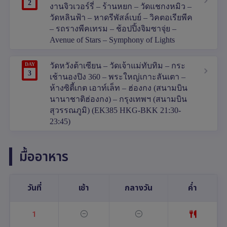
2
งานจิวเวอร์รี่ – ร้านหยก – วัดแชกงหมิว –
วัดหลินฟ้า – หาดรีพัสล์เบย์ – วิคตอเรียพีค
– รถรางพีคเทรม – ช้อปปิ้งจิมซาจุ่ย –
Avenue of Stars – Symphony of Lights
DAY
วัดหวังต้าเซียน – วัดเจ้าแม่ทับทิม – กระ
3
เช้านองปิง 360 – พระใหญ่เกาะลันเตา –
ห้างซิตี้เกต เอาท์เล็ท – ฮ่องกง (สนามบิน
นานาชาติฮ่องกง) – กรุงเทพฯ (สนามบิน
สุวรรณภูมิ) (EK385 HKG-BKK 21:30-
23:45)
มื้ออาหาร
วันที่
เช้า
กลางวัน
ค่ำ
1