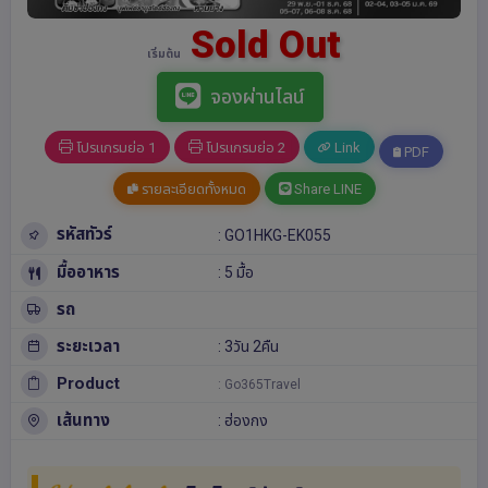
Sold Out
เริ่มต้น
จองผ่านไลน์
โปรแกรมย่อ 1
โปรแกรมย่อ 2
Link
PDF
รายละเอียดทั้งหมด
Share LINE
รหัสทัวร์
: GO1HKG-EK055
มื้ออาหาร
: 5 มื้อ
รถ
ระยะเวลา
: 3วัน 2คืน
Product
: Go365Travel
เส้นทาง
:
ฮ่องกง