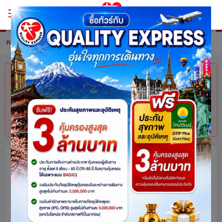
หน้าหลัก
ทัวร์ Hong Kong
รายละเอียดทัวร์
คุณมาช้าไปแล้ว
สินค้าหมดแล้วค่ะ
แต่ไม่
ต้องห่วง! สอบถามสินค้าคล้ายกันได้ที่
โทร.
025113000
ฮ่องกง นองปิง รีพลัสเบย์ วิคตอเรียพีค
รถรางพีคแทรม 3 วัน 2 คืน โดยสายการ
บิน Emirates (EK)
ฮ่องกง
218
share