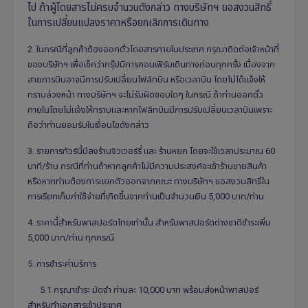
ไป ถ้าผู้โดยสารไม่ครบจำนวนดังกล่าว ทางบริษัทฯ ขอสงวนสิทธิ์
ในการเปลี่ยนแปลงราคาหรือยกเลิกการเดินทาง
2. ในกรณีที่ลูกค้าต้องออกตั๋วโดยสารภายในประเทศ กรุณาติดต่อเจ้าหน้าที่
ของบริษัทฯ เพื่อเช็คว่ากรุ๊ปมีการคอนเฟิร์มเดินทางก่อนทุกครั้ง เนื่องจาก
สายการบินอาจมีการปรับเปลี่ยนไฟล์ทบิน หรือเวลาบิน โดยไม่ได้แจ้งให้
ทราบล่วงหน้า ทางบริษัทฯ จะไม่รับผิดชอบใดๆ ในกรณี ถ้าท่านออกตั๋ว
ภายในโดยไม่แจ้งให้ทราบและหากไฟล์ทบินมีการปรับเปลี่ยนเวลาบินเพราะ
ถือว่าท่านยอมรับในเงื่อนไขดังกล่าว
3. รายการทัวร์นี้มีลงร้านจิวเวอร์รี่ และ ร้านหยก โดยจะใช้เวลาประมาณ 60
นาที/ร้าน กรณีที่ท่านถ้าหากลูกค้าไม่มีความประสงค์จะเข้าร้านขายสินค้า
หรือหากท่านต้องการแยกตัวออกจากคณะ ทางบริษัทฯ ขอสงวนสิทธิ์ใน
การเรียกเก็บค่าใช้จ่ายที่เกิดขึ้นจากท่านเป็นจำนวนเงิน 5,000 บาท/ท่าน
4. ราคานี้สำหรับพาสปอร์ตไทยเท่านั้น สำหรับพาสปอร์ตต่างชาติชำระเพิ่ม
5,000 บาท/ท่าน ทุกกรณี
5. การชำระค่าบริการ
5.1 กรุณาชำระ มัดจำ ท่านละ 10,000 บาท พร้อมส่งหน้าพาสปอร์
สำหรับทำเอกสารเข้าประเทศ