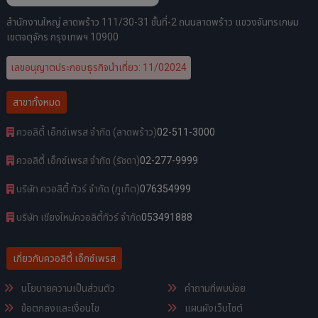
สำนักงานใหญ่ ลาดพร้าว 111/30-31 ชั้นที่-2 ถนนลาดพร้าว แขวงจันทรเกษม
เขตจตุจักร กรุงเทพฯ 10900
เลขอนุญาตประกอบธุรกิจนำเที่ยว: 11/02024
สาขาทั้งหมด
ควอลิตี้ เอ็กซ์เพรส จำกัด (ลาดพร้าว)
02-511-3000
ควอลิตี้ เอ็กซ์เพรส จำกัด (รัชดา)
02-277-9999
บริษัท ควอลิตี้ ทัวร์ จำกัด (ภูเก็ต)
076354999
บริษัท เชียงใหม่ควอลิตี้ทัวร์ จำกัด
053491888
เกี่ยวกับควอลิตี้ เอ็กซ์เพรส
นโยบายความเป็นส่วนตัว
คำถามที่พบบ่อย
ข้อตกลงและเงื่อนไข
แผนผังเว็บไซต์