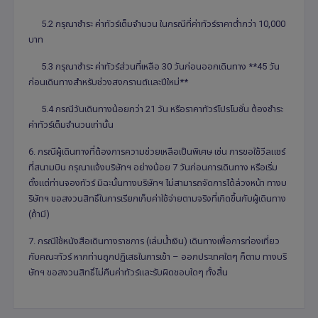
5.2 กรุณาชำระ ค่าทัวร์เต็มจำนวน ในกรณีที่ค่าทัวร์ราคาต่ำกว่า 10,000
บาท
5.3 กรุณาชำระ ค่าทัวร์ส่วนที่เหลือ 30 วันก่อนออกเดินทาง **45 วัน
ก่อนเดินทางสำหรับช่วงสงกรานต์และปีใหม่**
5.4 กรณีวันเดินทางน้อยกว่า 21 วัน หรือราคาทัวร์โปรโมชั่น ต้องชำระ
ค่าทัวร์เต็มจำนวนเท่านั้น
6. กรณีผู้เดินทางที่ต้องการความช่วยเหลือเป็นพิเศษ เช่น การขอใช้วีลแชร์
ที่สนามบิน กรุณาแจ้งบริษัทฯ อย่างน้อย 7 วันก่อนการเดินทาง หรือเริ่ม
ตั้งแต่ท่านจองทัวร์ มิฉะนั้นทางบริษัทฯ ไม่สามารถจัดการได้ล่วงหน้า ทางบ
ริษัทฯ ขอสงวนสิทธิ์ในการเรียกเก็บค่าใช้จ่ายตามจริงที่เกิดขึ้นกับผู้เดินทาง
(ถ้ามี)
7. กรณีใช้หนังสือเดินทางราชการ (เล่มน้ำเงิน) เดินทางเพื่อการท่องเที่ยว
กับคณะทัวร์ หากท่านถูกปฏิเสธในการเข้า – ออกประเทศใดๆ ก็ตาม ทางบริ
ษัทฯ ขอสงวนสิทธิ์ไม่คืนค่าทัวร์และรับผิดชอบใดๆ ทั้งสิ้น