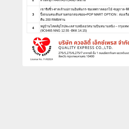
เขาชิงซิ๋ว-ศาลเจ้าแม่กวนอิมพันกร-ชมเทศกาลดอกไม้ 4ฤดูกาล-พิพ
3
ปิ้งถนนคนเดินสามตรอกสองซอย+POP MART OPTION : ล่องเรือแ
คืน 200 RMB/ท่าน
หมู่บ้านไสตล์ยุโรปทะเลสาบหมิงเยว่สนามบินหนานหนิง – กรุงเทพ
4
(9C6465 NNG 12.55 -BKK 14.15)