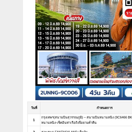
ราย
วันที่
กำหนดการ
กรุงเทพฯ(สนามบินสุวรรณภูมิ) – สนามบินหนานหนิง (9C6466 BK
1
หนานหนิง-เช็คอินท่าเรือถิงจื่อยามค่ำคืน
2
สวนสนุก FANTASYLAND เต็มวัน