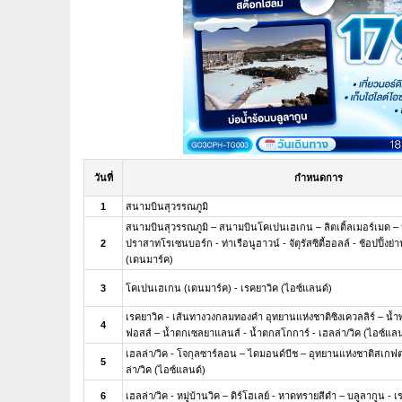
วันที่
กำหนดการ
1
สนามบินสุวรรณภูมิ
สนามบินสุวรรณภูมิ – สนามบินโคเปนเฮเกน – ลิตเติ้ลเมอร์เมด – น
2
ปราสาทโรเซนบอร์ก - ท่าเรือนูฮาวน์ - จัตุรัสซิตี้ฮอลล์ - ช้อปปิ้
(เดนมาร์ค)
3
โคเปนเฮเกน (เดนมาร์ค) - เรคยาวิค (ไอซ์แลนด์)
เรคยาวิค - เส้นทางวงกลมทองคำ อุทยานแห่งชาติซิงเควลลิร์ – น้ำ
4
ฟอสส์ – น้ำตกเซลยาแลนส์ - น้ำตกสโกการ์ - เฮลล่า/วิค (ไอซ์แลน
เฮลล่า/วิค - โจกุลซาร์ลอน – ไดมอนด์บีช – อุทยานแห่งชาติสเกฟตา
5
ล่า/วิค (ไอซ์แลนด์)
6
เฮลล่า/วิค - หมู่บ้านวิค – ดิร์โฮเลย์ - หาดทรายสีดำ – บลูลากูน - 