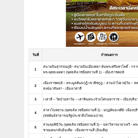
วันที่
กำหนดการ
สนามบินสุวรรณภูมิ– สนามบินเมืองคยา ต้นพระศรีมหาโพธิ์ - กรา
1
พระพุทธเมตตา (พุทธสังเวชนียสถานที่ 1) - เมืองราชคฤห์
เมืองราชคฤห์ – พระมูลคันธกุฎี เขาคิชกูฎ – สวนป่าไผ่เวฬุวัน – ห
2
สงฆ์นาลันทา - เมืองเวสาลี
3
เวสาลี – วัดป่ามหาวัน – เสาหินพระเจ้าอโศกมหาราช – เมืองกุสิน
สาลวโนทยาน (พุทธสังเวชนียสถานที่ 2) - มกุฏพันธเจดีย์ -เมืองกุสิ
4
(สหพันธ์สาธารณรัฐประชาธิปไตยเนปาล)
สวนลุมพินีวัน (พุทธสังเวชนียสถานที่ 3) – มหาวิหารมายาเทวี - พร
5
ชายแดนกลับอินเดีย - เมืองพารานสี (อินเดีย)