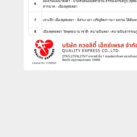
ล่องเรือแม่น้ำคงคา - ป่าอิสิปตนมฤคทายวัน ธรรมเมกขสถูป (พุทธสั
6
สารนาท - เมืองพุทธคยา
7
เจาะลึก เมืองพุทธคยา - อิสระเวลา เจริญจิตภาวนา จงกรม ใต้ต้นพระ
8
เมืองพุทธคยา วัดพุทธนานาชาติ- สนามบินคยา -สนามบินสุวรรณภู