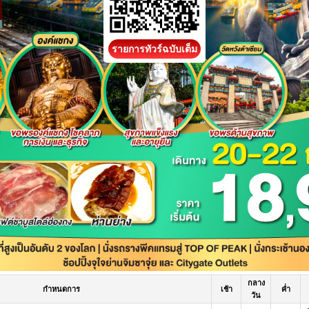
รายการทัวร์ฉบับเต็ม
กลาง
กำหนดการ
เช้า
ค่ำ
วัน