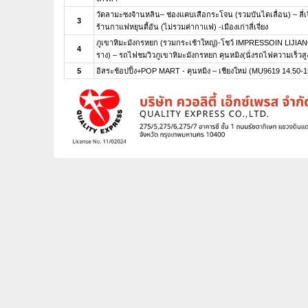
วัดลามะซงจ้านหลิน– ช่องแคบเสือกระโจน (รวมบันไดเลื่อน) – ลี่เจ
3
ร้านกาแฟหยุนตี้อัน (ไม่รวมค่ากาแฟ) -เมืองเก่าลี่เจี่ยง
ภูเขาหิมะมังกรหยก (รวมกระเช้าใหญ่)-โชว์ IMPRESSOIN LIJIAN
4
ราง) – รถไฟชมวิวภูเขาหิมะมังกรหยก คุนหมิง(นั่งรถไฟความเร็วสู
5
อิสระช้อปปิ้ง+POP MART - คุนหมิง – เชียงใหม่ (MU9619 14.50-1