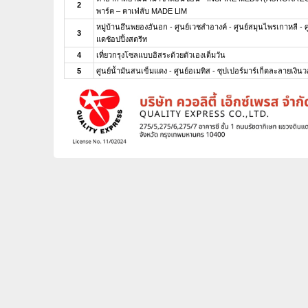
2
พาร์ค – คาเฟ่ลับ MADE LIM
หมู่บ้านอึนพยองฮันอก - ศูนย์เวชสำอางค์ - ศูนย์สมุนไพรเกาหลี - 
3
แดช้อปปิ้งสตรีท
4
เที่ยวกรุงโซลแบบอิสระด้วยตัวเองเต็มวัน
5
ศูนย์น้ำมันสนเข็มแดง - ศูนย์อเมทิส - ซุปเปอร์มาร์เก็ตละลายเง