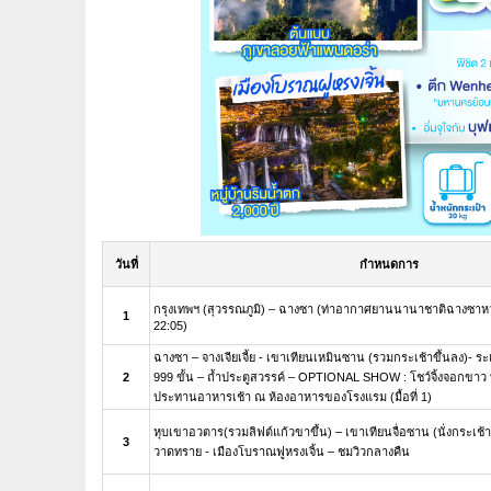
วันที่
กำหนดการ
กรุงเทพฯ (สุวรรณภูมิ) – ฉางซา (ท่าอากาศยานนานาชาติฉางซาหวง
1
22:05)
ฉางซา – จางเจียเจี้ย - เขาเทียนเหมินซาน (รวมกระเช้าขึ้นลง)- ระเ
2
999 ขั้น – ถ้ำประตูสวรรค์ – OPTIONAL SHOW : โชว์จิ้งจอกขาว
ประทานอาหารเช้า ณ ห้องอาหารของโรงแรม (มื้อที่ 1)
หุบเขาอวตาร(รวมลิฟต์แก้วขาขึ้น) – เขาเทียนจื่อซาน (นั่งกระเช้
3
วาดทราย - เมืองโบราณฟูหรงเจิ้น – ชมวิวกลางคืน