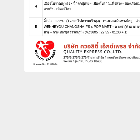
เมืองโบราณฟูหรง - น้ำตกฝูหรง - เมืองโบราณเฟิ่งหวง - ล่องเรือแม่
4
สายรุ้ง - เมืองจี๋โส่ว
จี๋โส่ว – ฉางซา (โดยรถไฟความเร็วสูง) - ถนนคนเดินหวงซิงลู่ - ถ่าย
5
WENHEYOU CHANGSHA IFS x POP MART - ฉางซา(ท่าอากาศ
ฮัว) – กรุงเทพฯ(สุวรรณภูมิ) (VZ3605 : 22:55 - 01:30 + 1)