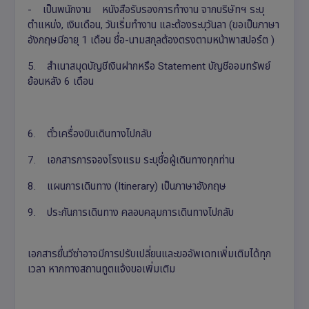
- เป็นพนักงาน หนังสือรับรองการทำงาน จากบริษัทฯ ระบุ
ตำแหน่ง, เงินเดือน, วันเริ่มทำงาน และต้องระบุวันลา (ขอเป็นภาษา
อังกฤษมีอายุ 1 เดือน ชื่อ-นามสกุลต้องตรงตามหน้าพาสปอร์ต )
5. สำเนาสมุดบัญชีเงินฝากหรือ Statement บัญชีออมทรัพย์
ย้อนหลัง 6 เดือน
6. ตั๋วเครื่องบินเดินทางไปกลับ
7. เอกสารการจองโรงแรม ระบุชื่อผู้เดินทางทุกท่าน
8. แผนการเดินทาง (Itinerary) เป็นภาษาอังกฤษ
9. ประกันการเดินทาง คลอบคลุมการเดินทางไปกลับ
เอกสารยื่นวีซ่าอาจมีการปรับเปลี่ยนและขออัพเดทเพิ่มเติมได้ทุก
เวลา หากทางสถานทูตแจ้งขอเพิ่มเติม