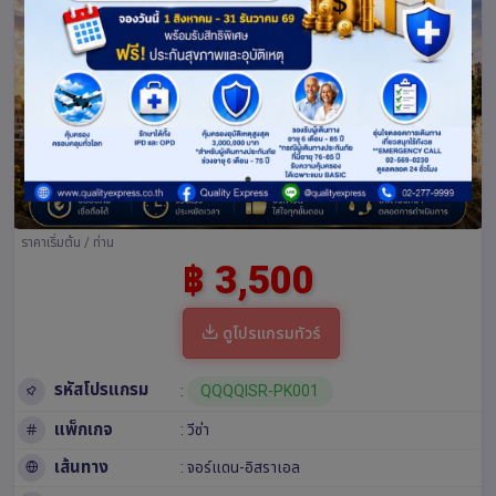
ราคาเริ่มต้น / ท่าน
฿ 3,500
ดูโปรแกรมทัวร์
รหัสโปรแกรม
:
QQQQISR-PK001
แพ็กเกจ
: วีซ่า
เส้นทาง
:
จอร์แดน-อิสราเอล