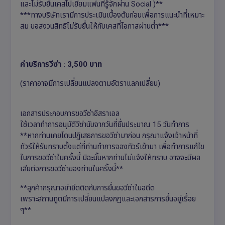
และไม่รับยื่นเคสไปเยี่ยมแฟนที่รู้จักผ่าน Social )**
***ทางบริษัทเรามีการประเมินเบื้องต้นก่อนเพื่อการแนะนำที่เหมาะ
สม ขอสงวนสิทธิไม่รับยื่นให้กับเคสที่โอกาสผ่านต่ำ***
ค่าบริการวีซ่า
: 3,500 บาท
(ราคาอาจมีการเปลี่ยนแปลงตามอัตราแลกเปลี่ยน)
เอกสารประกอบการขอวีซ่าอิสราเอล
ใช้เวลาทำการอนุมัติวีซ่านับจากวันที่ยื่นประมาณ 15 วันทำการ
**หากท่านเคยโดนปฏิเสธการขอวีซ่ามาก่อน กรุณาแจ้งเจ้าหน้าที่
ทัวร์ให้รับทราบตั้งแต่ที่ท่านทำการจองทัวร์เข้ามา เพื่อทำการแก้ไข
ในการขอวีซ่าในครั้งนี้ มิฉะนั้นหากท่านไม่แจ้งให้ทราบ อาจจะมีผล
เสียต่อการขอวีซ่าของท่านในครั้งนี้**
**ลูกค้ากรุณาอย่ายึดติดกับการยื่นขอวีซ่าในอดีต
เพราะสถานทูตมีการเปลี่ยนแปลงกฎและเอกสารการยื่นอยู่เรื่อย
ๆ**