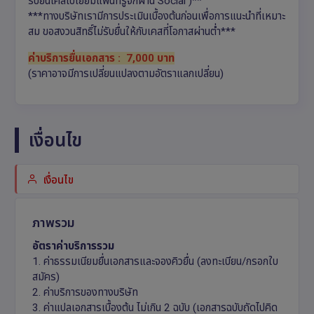
รับยื่นเคสไปเยี่ยมแฟนที่รู้จักผ่าน Social )**
***ทางบริษัทเรามีการประเมินเบื้องต้นก่อนเพื่อการแนะนำที่เหมาะ
สม ขอสงวนสิทธิ์ไม่รับยื่นให้กับเคสที่โอกาสผ่านต่ำ***
ค่าบริการยื่นเอกสาร
: 7,000 บาท
(ราคาอาจมีการเปลี่ยนแปลงตามอัตราแลกเปลี่ยน)
เงื่อนไข
เงื่อนไข
ภาพรวม
อัตราค่าบริการรวม
1. ค่าธรรมเนียมยื่นเอกสารและจองคิวยื่น (ลงทะเบียน/กรอกใบ
สมัคร)
2. ค่าบริการของทางบริษัท
3. ค่าแปลเอกสารเบื้องต้น ไม่เกิน 2 ฉบับ (เอกสารฉบับถัดไปคิด