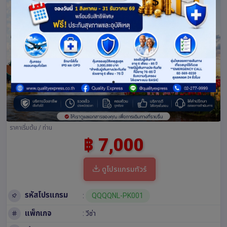
ราคาเริ่มต้น / ท่าน
฿ 7,000
ดูโปรแกรมทัวร์
รหัสโปรแกรม
:
QQQQNL-PK001
แพ็กเกจ
: วีซ่า