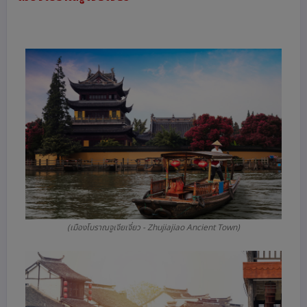
(เมืองโบราณจูเจียเจี่ยว - Zhujiajiao Ancient Town)