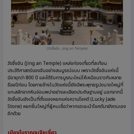
(วัดจิ้งอัน - Jing an Temple)
วัดจิ้งอัน (Jing an Temple) แหล่งท่องเที่ยวที่สะท้อน
ประวัติศาสตร์ของจีนอย่างสมบูรณ์แบบ เพราะวัดจิ้งอันแห่งนี้
มีอายุกว่า 800 ปี และได้รับการบูรณะใหม่ให้เหมือนราวกับหลาย
ร้อยปีก่อน โดยภายข้างในวัดแห่งนี้ยังมีพระพุทธรูปขนาดใหญ่ที่
แกะสลักจากหินอ่อนพม่าอย่างละเอียดประดิษฐานอยู่ นอกจากนี้
วัดจิ้งอันยังเป็นที่ตั้งของหยกแห่งความโชคดี (Lucky Jade
Stone) หยกชิ้นใหญ่ที่ผู้คนเชื่อว่าหากแตะจะนำโชคดีมายังตนเอง
อีกด้วย
เมืองโบราณจูเจียเจี่ยว