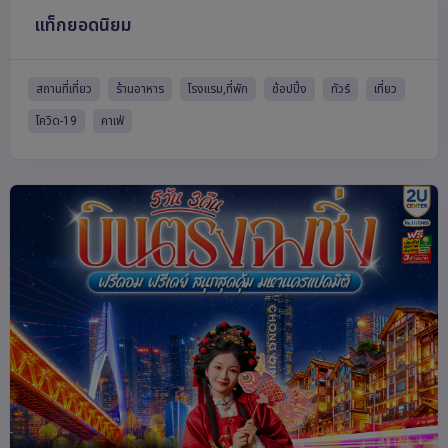
แท็กยอดนิยม
สถานที่เที่ยว
ร้านอาหาร
โรงแรม,ที่พัก
ช้อปปิ้ง
ทัวร์
เที่ยว
โควิด-19
คาเฟ่