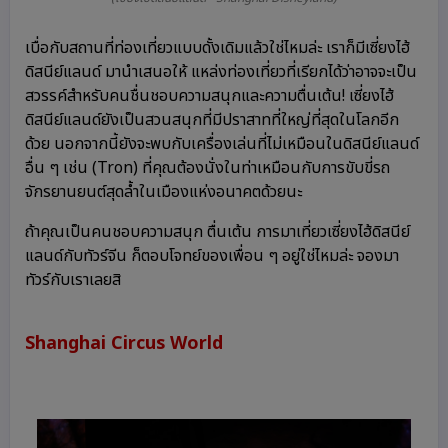
เบื่อกับสถานที่ท่องเที่ยวแบบดั้งเดิมแล้วใช่ไหมล่ะ เราก็มีเซี่ยงไฮ้
ดิสนีย์แลนด์ มานำเสนอให้ แหล่งท่องเที่ยวที่เรียกได้ว่าอาจจะเป็น
สวรรค์สำหรับคนชื่นชอบความสนุกและความตื่นเต้น! เซี่ยงไฮ้
ดิสนีย์แลนด์ยังเป็นสวนสนุกที่มีปราสาทที่ใหญ่ที่สุดในโลกอีก
ด้วย นอกจากนี้ยังจะพบกับเครื่องเล่นที่ไม่เหมือนในดิสนีย์แลนด์
อื่น ๆ เช่น (Tron) ที่คุณต้องนั่งในท่าเหมือนกับการขับขี่รถ
จักรยานยนต์สุดล้ำในเมืองแห่งอนาคตด้วยนะ
ถ้าคุณเป็นคนชอบความสนุก ตื่นเต้น การมาเที่ยวเซี่ยงไฮ้ดิสนีย์
แลนด์กับทัวร์จีน ก็ตอบโจทย์ของเพื่อน ๆ อยู่ใช่ไหมล่ะ จองมา
ทัวร์กับเราเลยสิ
Shanghai Circus World