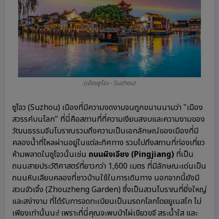
(เมืองซูโจว - Suzhou)
ซูโจว (Suzhou) เมืองที่มีความงดงามจนถูกขนานนามว่า "เมือง
สวรรค์บนโลก" ที่นี่คือสถานที่ที่ความเงียบสงบและความงามของ
วัฒนธรรมจีนโบราณรวมถึงความเป็นเอกลักษณ์ของเมืองที่มี
คลองน้ำที่ไหลผ่านอยู่ในแต่ละทิศทาง รวมไปถึงสถานที่ท่องเที่ยว
ห้ามพลาดในซูโจวนั้นเช่น
ถนนผิงเจียง (Pingjiang)
ที่เป็น
ถนนสายประวัติศาสตร์ที่ยาวกว่า 1,600 เมตร ที่มีลักษณะเด่นเป็น
ถนนหินเลียบคลองที่ชาวบ้านใช้ในการเดินทาง นอกจากนี้ยังมี
สวนจัวเจิ้ง (Zhouzheng Garden) ซึ่งเป็นสวนโบราณที่ยิ่งใหญ่
และสง่างาม ที่ได้รับการจดทะเบียนเป็นมรดกโลกโดยยูเนสโก ไม่
เพียงเท่านั้นนะ! เพราะที่นี่คุณจะพบป่าไผ่เขียวขจี สระน้ำใส และ