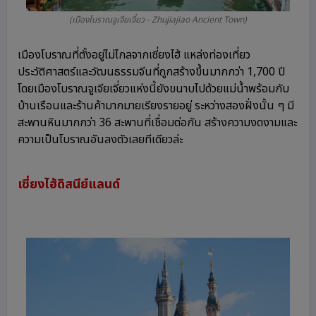
(เมืองโบราณจูเจียเจี่ยว - Zhujiajiao Ancient Town)
เมืองโบราณที่ตั้งอยู่ไม่ไกลจากเซี่ยงไฮ้ แหล่งท่องเที่ยว
ประวัติศาสตร์และวัฒนธรรมจีนที่ถูกสร้างขึ้นมากกว่า 1,700 ปี
โดยเมืองโบราณจูเจียเจี่ยวแห่งนี้ยังขนาบไปด้วยแม่น้ำพร้อมกับ
บ้านเรือนและร้านค้ามากมายเรียงรายอยู่ ระหว่างสองฝั่งนั้น ๆ มี
สะพานหินมากกว่า 36 สะพานที่เชื่อมต่อกัน สร้างความงดงามและ
ความเป็นโบราณอันลงตัวเลยทีเดียวล่ะ
เซี่ยงไฮ้ดิสนีย์แลนด์