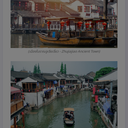
(เมืองโบราณจูเจียเจี่ยว - Zhujiajiao Ancient Town)