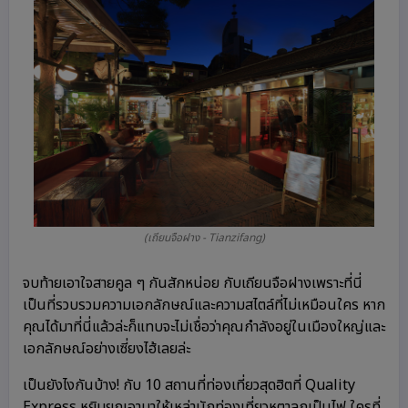
(เถียนจือฝาง - Tianzifang)
จบท้ายเอาใจสายคูล ๆ กันสักหน่อย กับเถียนจือฝางเพราะที่นี่
เป็นที่รวบรวมความเอกลักษณ์และความสไตล์ที่ไม่เหมือนใคร หาก
คุณได้มาที่นี่แล้วล่ะก็แทบจะไม่เชื่อว่าคุณกำลังอยู่ในเมืองใหญ่และ
เอกลักษณ์อย่างเซี่ยงไฮ้เลยล่ะ
เป็นยังไงกันบ้าง! กับ 10 สถานที่ท่องเที่ยวสุดฮิตที่ Quality
Express หยิบยกเอามาให้เหล่านักท่องเที่ยวหูตาลุกเป็นไฟ ใครที่