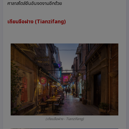
ศาลาสไตล์จีนอันงดงามอีกด้วย
เถียนจือฝาง (Tianzifang)
(เถียนจือฝาง - Tianzifang)