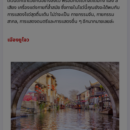
ตะวันตกเข้าด้วยกันอย่างลงตัว พร้อมกับโชว์ที่จัดเต็มทั้ง แสง สี
เสียง เครื่องแต่งกายที่ล้ำสมัย ซึ่งภายในโชว์นี้คุณยังจะได้พบกับ
การแสดงโชว์สุดตื่นเต้น ไม่ว่าจะเป็น กายกรรมจีน, กายกรรม
สากล, การแสดงดนตรีและการแสดงอื่น ๆ อีกมากมายเลยล่ะ
เมืองซูโจว