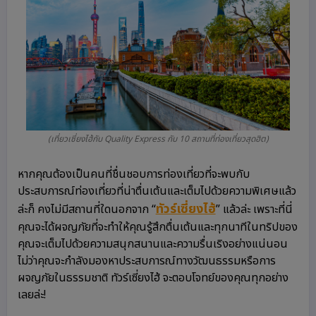
(เที่ยวเซี่ยงไฮ้กับ Quality Express กับ 10 สถานที่ท่องเที่ยวสุดฮิต)
หากคุณต้องเป็นคนที่ชื่นชอบการท่องเที่ยวที่จะพบกับ
ประสบการณ์ท่องเที่ยวที่น่าตื่นเต้นและเต็มไปด้วยความพิเศษแล้ว
ทัวร์เซี่ยงไฮ้
ล่ะก็ คงไม่มีสถานที่ใดนอกจาก “
” แล้วล่ะ เพราะที่นี่
คุณจะได้ผจญภัยที่จะทำให้คุณรู้สึกตื่นเต้นและทุกนาทีในทริปของ
คุณจะเต็มไปด้วยความสนุกสนานและความรื่นเริงอย่างแน่นอน
ไม่ว่าคุณจะกำลังมองหาประสบการณ์ทางวัฒนธรรมหรือการ
ผจญภัยในธรรมชาติ ทัวร์เซี่ยงไฮ้ จะตอบโจทย์ของคุณทุกอย่าง
เลยล่ะ!