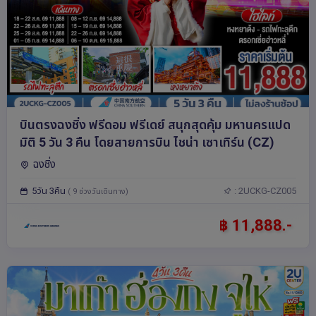
บินตรงฉงชิ่ง ฟรีดอม ฟรีเดย์ สนุกสุดคุ้ม มหานครแปด
มิติ 5 วัน 3 คืน โดยสายการบิน ไชน่า เซาเทิร์น (CZ)
ฉงชิ่ง
5วัน 3คืน
: 2UCKG-CZ005
( 9 ช่วงวันเดินทาง)
฿ 11,888.-