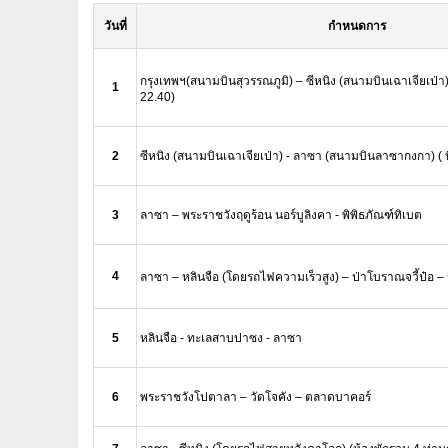
วันที่
กำหนดการ
กรุงเทพฯ(สนามบินสุวรรณภูมิ) – ซีหนิง (สนามบินเฉาเจียเป่า
1
22.40)
2
ซีหนิง (สนามบินเฉาเจียเป่า) - ลาซา (สนามบินลาซากงกา) (
3
ลาซา – พระราชวังฤดูร้อน นอร์บูลิงคา - พิพิธภัณฑ์ทิเบต
4
ลาซา – หลินจือ (โดยรถไฟความเร็วสูง) – ป่าโบราณจวี้ป๋อ –
5
หลินจือ - ทะเลสาบปาซง - ลาซา
6
พระราชวังโปตาลา – วัดโจคัง – ตลาดบาคอร์